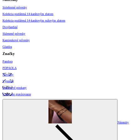
Strieborné prívesky
Kolekcia pozlátená 14-karátovým zlatom
Kolekcia pozlátená 14-karátovým ružovým zlatom
Dvojfarebné
Sklenené prívesky
Kamienkové prívesky
Glazúra
Značky
Pandora
PDPAOLA
Novinky
Výpredaj
Darčekové poukazy
Vzory pre gravírovanie
Náramky