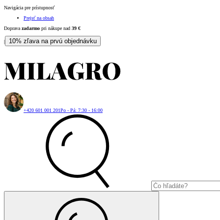
Navigácia pre prístupnosť
Prejsť na obsah
Doprava
zadarmo
pri nákupe nad
39
€
10% zľava na prvú objednávku
|
+420 601 001 201
Po - Pá: 7:30 - 16:00