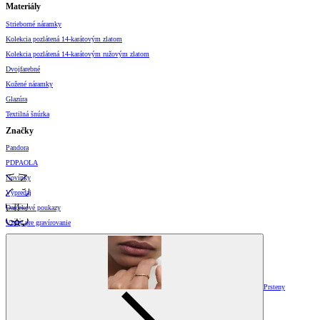
Materiály
Strieborné náramky
Kolekcia pozlátená 14-karátovým zlatom
Kolekcia pozlátená 14-karátovým ružovým zlatom
Dvojfarebné
Kožené náramky
Glazúra
Textilná šnúrka
Značky
Pandora
PDPAOLA
Novinky
Výpredaj
Darčekové poukazy
Vzory pre gravírovanie
Prsteny