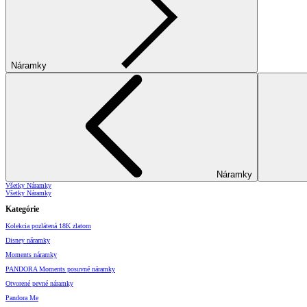
Náramky
Náramky
Všetky Náramky
Všetky Náramky
Kategórie
Kolekcia pozlátená 18K zlatom
Disney náramky
Moments náramky
PANDORA Moments posuvné náramky
Otvorené pevné náramky
Pandora Me