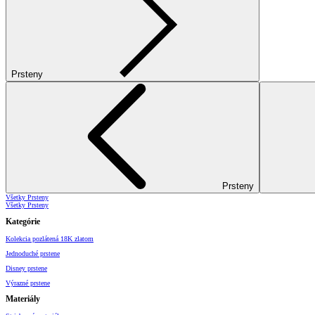
Prsteny
Prsteny
Všetky Prsteny
Všetky Prsteny
Kategórie
Kolekcia pozlátená 18K zlatom
Jednoduché prstene
Disney prstene
Výrazné prstene
Materiály