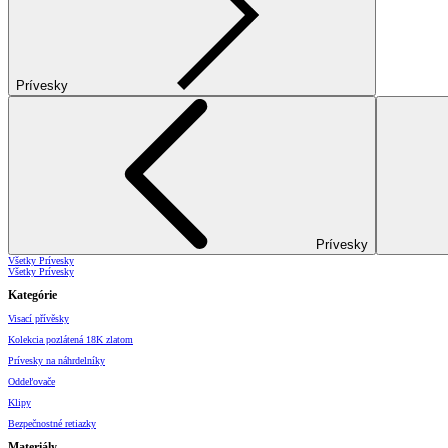
Prívesky
Prívesky
Všetky Prívesky
Všetky Prívesky
Kategórie
Visací přívěsky
Kolekcia pozlátená 18K zlatom
Prívesky na náhrdelníky
Oddeľovače
Klipy
Bezpečnostné retiazky
Materiály