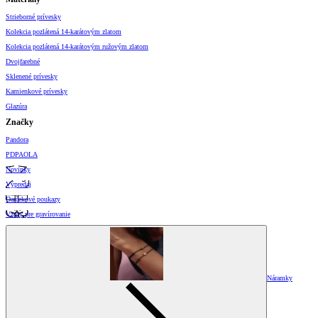
Strieborné prívesky
Kolekcia pozlátená 14-karátovým zlatom
Kolekcia pozlátená 14-karátovým ružovým zlatom
Dvojfarebné
Sklenené prívesky
Kamienkové prívesky
Glazúra
Značky
Pandora
PDPAOLA
Novinky
Výpredaj
Darčekové poukazy
Vzory pre gravírovanie
Náramky