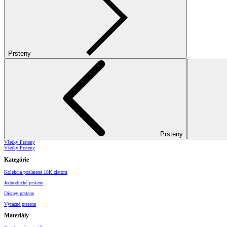
Prsteny
Prsteny
Všetky Prsteny
Všetky Prsteny
Kategórie
Kolekcia pozlátená 18K zlatom
Jednoduché prstene
Disney prstene
Výrazné prstene
Materiály