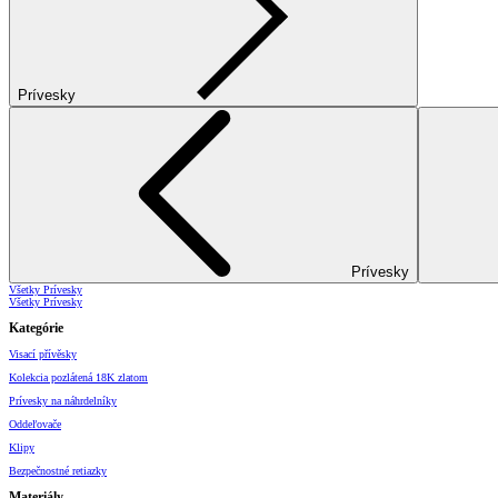
Prívesky
Prívesky
Všetky Prívesky
Všetky Prívesky
Kategórie
Visací přívěsky
Kolekcia pozlátená 18K zlatom
Prívesky na náhrdelníky
Oddeľovače
Klipy
Bezpečnostné retiazky
Materiály