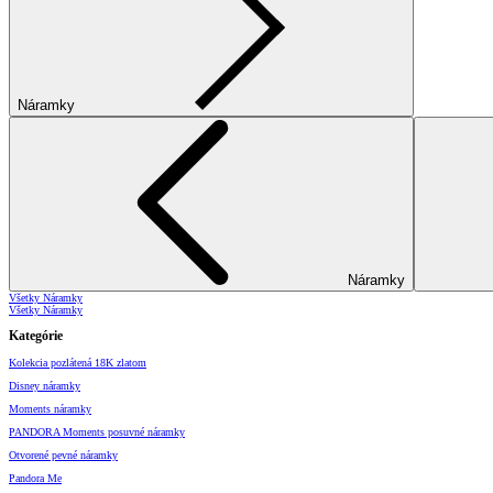
Náramky
Náramky
Všetky Náramky
Všetky Náramky
Kategórie
Kolekcia pozlátená 18K zlatom
Disney náramky
Moments náramky
PANDORA Moments posuvné náramky
Otvorené pevné náramky
Pandora Me