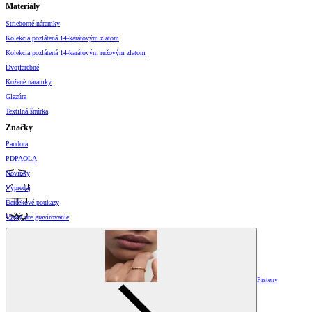
Materiály
Strieborné náramky
Kolekcia pozlátená 14-karátovým zlatom
Kolekcia pozlátená 14-karátovým ružovým zlatom
Dvojfarebné
Kožené náramky
Glazúra
Textilná šnúrka
Značky
Pandora
PDPAOLA
Novinky
Výpredaj
Darčekové poukazy
Vzory pre gravírovanie
Prsteny