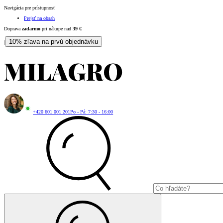
Navigácia pre prístupnosť
Prejsť na obsah
Doprava
zadarmo
pri nákupe nad
39
€
10% zľava na prvú objednávku
|
+420 601 001 201
Po - Pá: 7:30 - 16:00