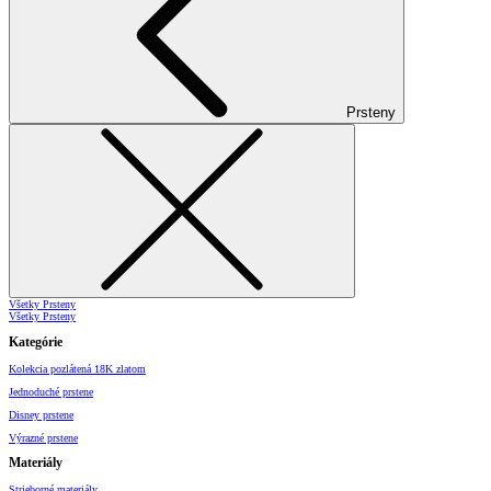
Prsteny
Všetky Prsteny
Všetky Prsteny
Kategórie
Kolekcia pozlátená 18K zlatom
Jednoduché prstene
Disney prstene
Výrazné prstene
Materiály
Strieborné materiály