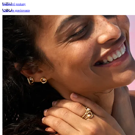
Darčekové poukazy
Vzory pre gravírovanie