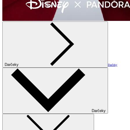
Darčeky
Darčeky
Darčeky