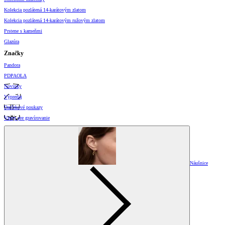
Kolekcia pozlátená 14-karátovým zlatom
Kolekcia pozlátená 14-karátovým ružovým zlatom
Prstene s kameňmi
Glazúra
Značky
Pandora
PDPAOLA
Novinky
Výpredaj
Darčekové poukazy
Vzory pre gravírovanie
Náušnice