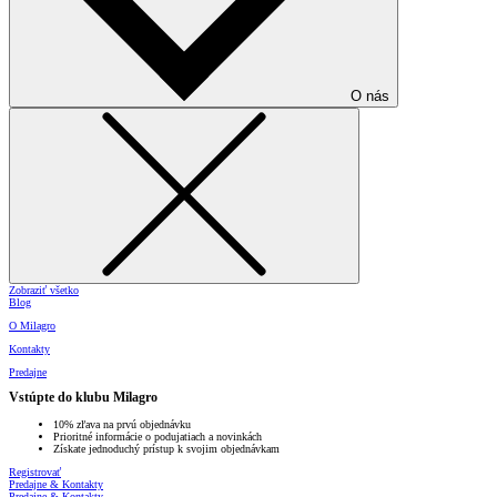
O nás
Zobraziť všetko
Blog
O Milagro
Kontakty
Predajne
Vstúpte do klubu Milagro
10% zľava na prvú objednávku
Prioritné informácie o podujatiach a novinkách
Získate jednoduchý prístup k svojim objednávkam
Registrovať
Predajne & Kontakty
Predajne & Kontakty