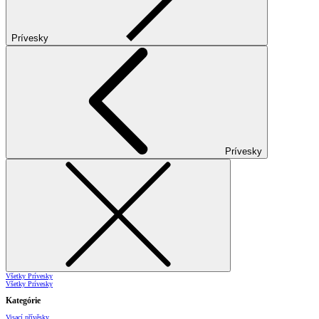
Prívesky
Prívesky
Všetky Prívesky
Všetky Prívesky
Kategórie
Visací přívěsky