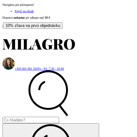
Navigácia pre prístupnosť
Prejsť na obsah
Doprava
zadarmo
pri nákupe nad
39
€
10% zľava na prvú objednávku
|
+420 601 001 201
Po - Pá: 7:30 - 16:00