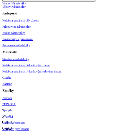
Všetky Náhrdelníky
Všetky Náhrdelníky
Kategórie
Kolekcia pozlátená 18K zlatom
Prívesky na náhrdelníky
Krátke náhrdelníky
Náhrdelníky s príveskami
Retiazkové náhrdelníky
Materiály
Strieborné náhrdelníky
Kolekcia pozlátená 14-karátovým zlatom
Kolekcia pozlátená 14-karátovým ružovým zlatom
Glazúra
Kamene
Značky
Pandora
PDPAOLA
Novinky
Výpredaj
Darčekové poukazy
Vzory pre gravírovanie