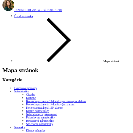
+420 601 001 201
Po - Pá: 7:30 - 16:00
Úvodná stránka
Mapa stránok
Mapa stránok
Kategórie
Darčekové poukazy
Náhrdelníky
Glazúra
Kamene
Kolekcia pozlátená 14-karátovým ružovým zlatom
Kolekcia pozlátená 14-karátovým zlatom
Kolekcia pozlátená 18K zlatom
Krátke náhrdelníky
Náhrdelníky s príveskami
Prívesky na náhrdelníky
Retiazkové náhrdelníky
Strieborné náhrdelníky
Náramky
Disney náramky