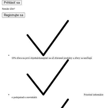
Prihlásiť sa
Nemáte účet?
Registrujte sa
10% zľava na prvú objednávku
neplatí na už zľavnené produkty a zľavy sa nesčítajú
Prioritné informácie
o podujatiach a novinkách