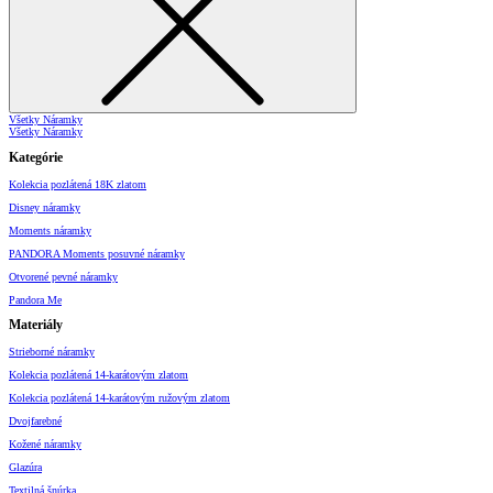
Všetky Náramky
Všetky Náramky
Kategórie
Kolekcia pozlátená 18K zlatom
Disney náramky
Moments náramky
PANDORA Moments posuvné náramky
Otvorené pevné náramky
Pandora Me
Materiály
Strieborné náramky
Kolekcia pozlátená 14-karátovým zlatom
Kolekcia pozlátená 14-karátovým ružovým zlatom
Dvojfarebné
Kožené náramky
Glazúra
Textilná šnúrka