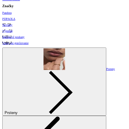
Značky
Pandora
PDPAOLA
Novinky
Výpredaj
Darčekové poukazy
Vzory pre gravírovanie
Prsteny
Prsteny