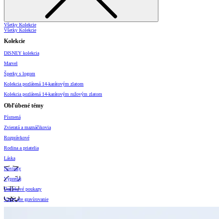
Všetky Kolekcie
Všetky Kolekcie
Kolekcie
DISNEY kolekcia
Marvel
Šperky s logom
Kolekcia pozlátená 14-karátovým zlatom
Kolekcia pozlátená 14-karátovým ružovým zlatom
Obľúbené témy
Písmená
Zvieratá a maznáčikovia
Rozprávkové
Rodina a priatelia
Láska
Novinky
Výpredaj
Darčekové poukazy
Vzory pre gravírovanie