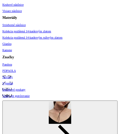
Kruhové náušnice
Visiace náušnice
Materiály
Strieborné náušnice
Kolekcia pozlátená 14-karátovým zlatom
Kolekcia pozlátená 14-karátovým ružovým zlatom
Glazúra
Kamene
Značky
Pandora
PDPAOLA
Novinky
Výpredaj
Darčekové poukazy
Vzory pre gravírovanie