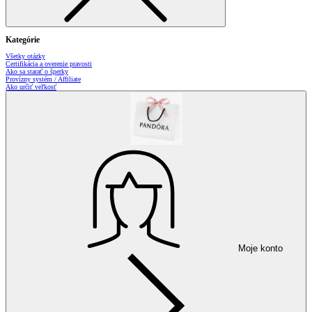
Kategórie
Všetky otázky
Certifikácia a overenie pravosti
Ako sa starať o šperky
Provízny systém / Affiliate
Ako určiť veľkosť
Moje konto