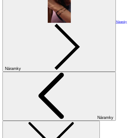
Náramky
Náramky
Náramky