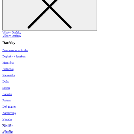
Všetky Darčeky
Všetky Darčeky
Darčeky
Znamenie zverokruhu
Doplnky k šperkom
Mamička
Partnerka
Kamarátka
Dcéra
Sestra
Babička
Partner
Deň matiek
Narodeniny
Výročie
Novinky
Výpredaj