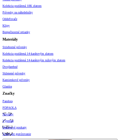
Kolekcia pozlátená 18K zlatom
Prívesky na náhrdelníky
Oddeľovače
Klipy
Bezpečnostné retiazky
Materiály
Strieborné prívesky
Kolekcia pozlátená 14-karátovým zlatom
Kolekcia pozlátená 14-karátovým ružovým zlatom
Dvojfarebné
Sklenené prívesky
Kamienkové prívesky
Glazúra
Značky
Pandora
PDPAOLA
Novinky
Výpredaj
Darčekové poukazy
Vzory pre gravírovanie