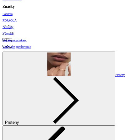
Značky
Pandora
PDPAOLA
Novinky
Výpredaj
Darčekové poukazy
Vzory pre gravírovanie
Prsteny
Prsteny