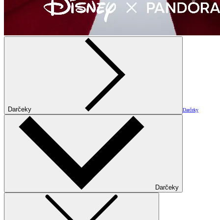
Darčeky
Darčeky
Darčeky