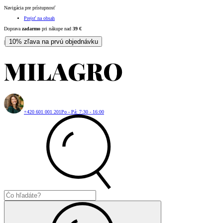
Navigácia pre prístupnosť
Prejsť na obsah
Doprava
zadarmo
pri nákupe nad
39
€
10% zľava na prvú objednávku
|
+420 601 001 201
Po - Pá: 7:30 - 16:00