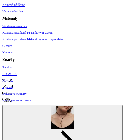
Kruhové náušnice
Visiace náušnice
Materiály
Strieborné náušnice
Kolekcia pozlátená 14-karátovým zlatom
Kolekcia pozlátená 14-karátovým ružovým zlatom
Glazúra
Kamene
Značky
Pandora
PDPAOLA
Novinky
Výpredaj
Darčekové poukazy
Vzory pre gravírovanie