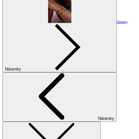
Náramky
Náramky
Náramky