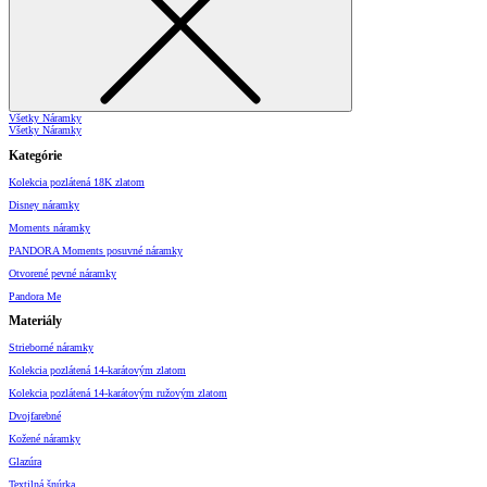
Všetky Náramky
Všetky Náramky
Kategórie
Kolekcia pozlátená 18K zlatom
Disney náramky
Moments náramky
PANDORA Moments posuvné náramky
Otvorené pevné náramky
Pandora Me
Materiály
Strieborné náramky
Kolekcia pozlátená 14-karátovým zlatom
Kolekcia pozlátená 14-karátovým ružovým zlatom
Dvojfarebné
Kožené náramky
Glazúra
Textilná šnúrka