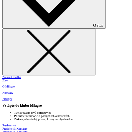
O nás
Zobraziť všetko
Blog
O Milagro
Kontakty
Predajne
Vstúpte do klubu Milagro
10% zľava na prvú objednávku
Prioritné informácie o podujatiach a novinkách
Získate jednoduchý prístup k svojim objednávkam
Registrovať
Predajne & Kontakty
Predajne & Kontakty