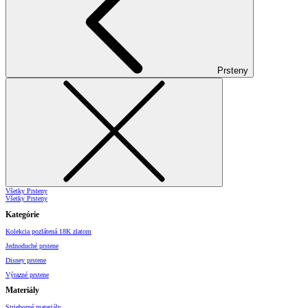
Prsteny
Všetky Prsteny
Všetky Prsteny
Kategórie
Kolekcia pozlátená 18K zlatom
Jednoduché prstene
Disney prstene
Výrazné prstene
Materiály
Strieborné materiály