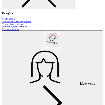
Kategórie
Všetky otázky
Certifikácia a overenie pravosti
Ako sa starať o šperky
Provízny systém / Affiliate
Ako určiť veľkosť
Moje konto