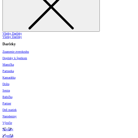
Všetky Darčeky
Všetky Darčeky
Darčeky
Znamenie zverokruhu
Doplnky k šperkom
Mamička
Partnerka
Kamarátka
Dcéra
Sestra
Babička
Partner
Deň matiek
Narodeniny
Výročie
Novinky
Výpredaj