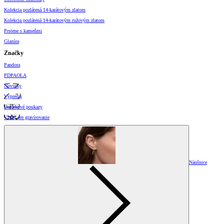
Kolekcia pozlátená 14-karátovým zlatom
Kolekcia pozlátená 14-karátovým ružovým zlatom
Prstene s kameňmi
Glazúra
Značky
Pandora
PDPAOLA
Novinky
Výpredaj
Darčekové poukazy
Vzory pre gravírovanie
Náušnice