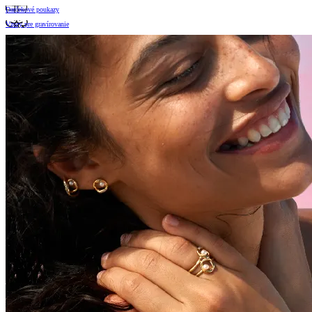
Darčekové poukazy
Vzory pre gravírovanie