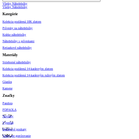
Všetky Náhrdelníky
Všetky Náhrdelníky
Kategórie
Kolekcia pozlátená 18K zlatom
Prívesky na náhrdelníky
Krátke náhrdelníky
Náhrdelníky s príveskami
Retiazkové náhrdelníky
Materiály
Strieborné náhrdelníky
Kolekcia pozlátená 14-karátovým zlatom
Kolekcia pozlátená 14-karátovým ružovým zlatom
Glazúra
Kamene
Značky
Pandora
PDPAOLA
Novinky
Výpredaj
Darčekové poukazy
Vzory pre gravírovanie