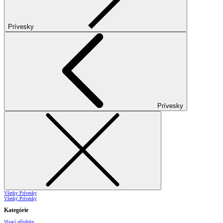
Prívesky
Prívesky
Všetky Prívesky
Všetky Prívesky
Kategórie
Visací přívěsky