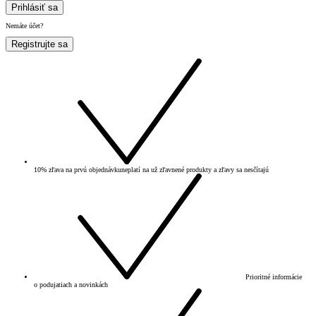
Prihlásiť sa
Nemáte účet?
Registrujte sa
10% zľava na prvú objednávku
neplatí na už zľavnené produkty a zľavy sa nesčítajú
Prioritné informácie
o podujatiach a novinkách