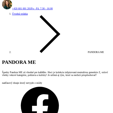
+420 601 001 201
Po - Pá: 7:30 - 16:00
Úvodná stránka
PANDORA ME
PANDORA ME
Šperky Pandora ME sú vhodné pre každého. Hoci je kolekcia inšpirovaná mentalitou generácie Z, osloví
všetky vekové kategórie, pohlavia a kultúry! Je určená aj tým, ktorí sa nechcú prispôsobovať!
nadčasový dizajn ktorý nevyjde z módy