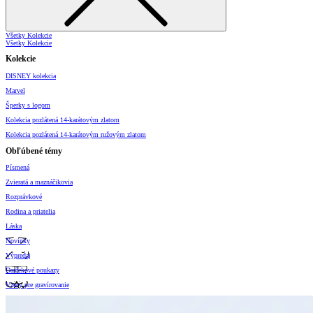
Všetky Kolekcie
Všetky Kolekcie
Kolekcie
DISNEY kolekcia
Marvel
Šperky s logom
Kolekcia pozlátená 14-karátovým zlatom
Kolekcia pozlátená 14-karátovým ružovým zlatom
Obľúbené témy
Písmená
Zvieratá a maznáčikovia
Rozprávkové
Rodina a priatelia
Láska
Novinky
Výpredaj
Darčekové poukazy
Vzory pre gravírovanie