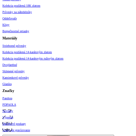
Kolekcia pozlátená 18K zlatom
Prívesky na náhrdelníky
Oddeľovače
Klipy
Bezpečnostné retiazky
Materiály
Strieborné prívesky
Kolekcia pozlátená 14-karátovým zlatom
Kolekcia pozlátená 14-karátovým ružovým zlatom
Dvojfarebné
Sklenené prívesky
Kamienkové prívesky
Glazúra
Značky
Pandora
PDPAOLA
Novinky
Výpredaj
Darčekové poukazy
Vzory pre gravírovanie