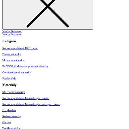
Všetky Náramky
Všetky Náramky
Kategórie
Kolekcia pozlátená 18K zlatom
Disney náramky
Moments náramky
PANDORA Moments posuvné náramky
Otvorené pevné náramky
Pandora Me
Materiály
Strieborné náramky
Kolekcia pozlátená 14-karátovým zlatom
Kolekcia pozlátená 14-karátovým ružovým zlatom
Dvojfarebné
Kožené náramky
Glazúra
Textilná šnúrka