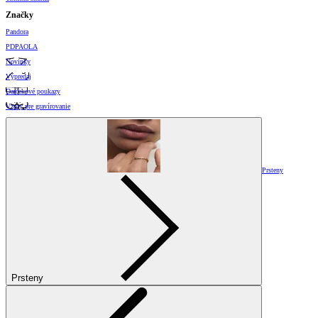
Značky
Pandora
PDPAOLA
Novinky
Výpredaj
Darčekové poukazy
Vzory pre gravírovanie
Prsteny
Prsteny