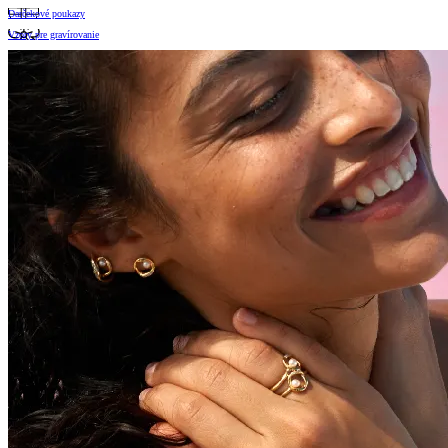
Darčekové poukazy
Vzory pre gravírovanie