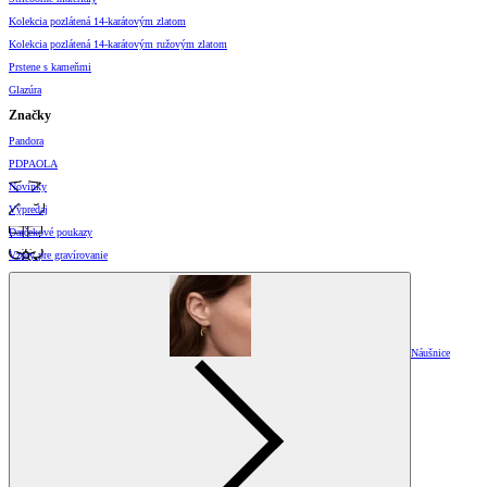
Kolekcia pozlátená 14-karátovým zlatom
Kolekcia pozlátená 14-karátovým ružovým zlatom
Prstene s kameňmi
Glazúra
Značky
Pandora
PDPAOLA
Novinky
Výpredaj
Darčekové poukazy
Vzory pre gravírovanie
Náušnice