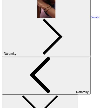
Náramky
Náramky
Náramky