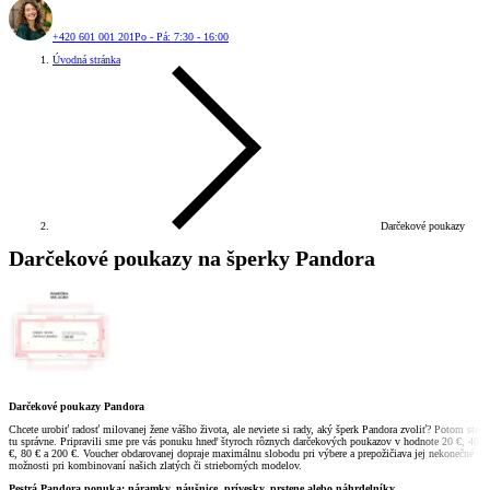
+420 601 001 201
Po - Pá: 7:30 - 16:00
Úvodná stránka
Darčekové poukazy
Darčekové poukazy na šperky Pandora
Darčekové poukazy Pandora
Chcete urobiť radosť milovanej žene vášho života, ale neviete si rady, aký šperk Pandora zvoliť? Potom ste
tu správne. Pripravili sme pre vás ponuku hneď štyroch rôznych darčekových poukazov v hodnote 20
€
, 40
€
, 80
€
a 200
€
. Voucher obdarovanej dopraje maximálnu slobodu pri výbere a prepožičiava jej nekonečné
možnosti pri kombinovaní našich zlatých či strieborných modelov.
Pestrá Pandora ponuka: náramky, náušnice, prívesky, prstene alebo náhrdelníky