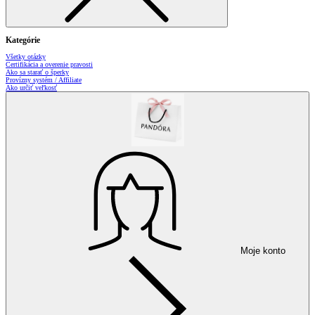
Kategórie
Všetky otázky
Certifikácia a overenie pravosti
Ako sa starať o šperky
Provízny systém / Affiliate
Ako určiť veľkosť
Moje konto