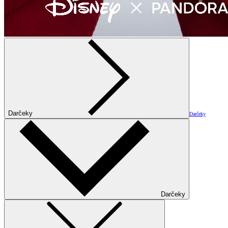
Darčeky
Darčeky
Darčeky