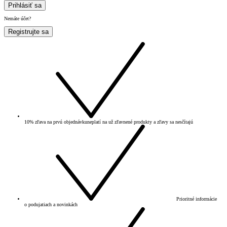
Prihlásiť sa
Nemáte účet?
Registrujte sa
10% zľava na prvú objednávku
neplatí na už zľavnené produkty a zľavy sa nesčítajú
Prioritné informácie
o podujatiach a novinkách