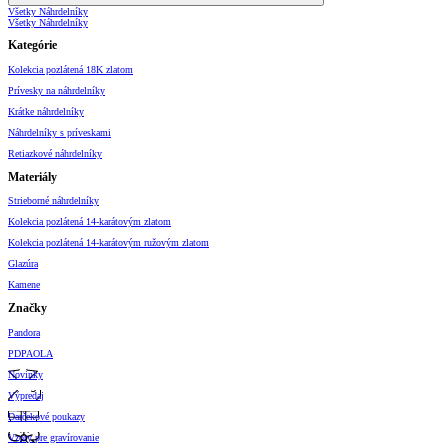
Všetky Náhrdelníky
Všetky Náhrdelníky
Kategórie
Kolekcia pozlátená 18K zlatom
Prívesky na náhrdelníky
Krátke náhrdelníky
Náhrdelníky s príveskami
Retiazkové náhrdelníky
Materiály
Strieborné náhrdelníky
Kolekcia pozlátená 14-karátovým zlatom
Kolekcia pozlátená 14-karátovým ružovým zlatom
Glazúra
Kamene
Značky
Pandora
PDPAOLA
Novinky
Výpredaj
Darčekové poukazy
Vzory pre gravírovanie