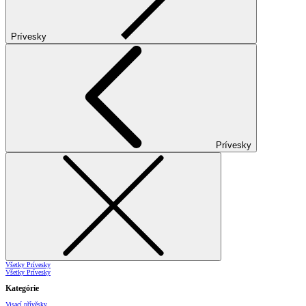
Prívesky
Prívesky
Všetky Prívesky
Všetky Prívesky
Kategórie
Visací přívěsky