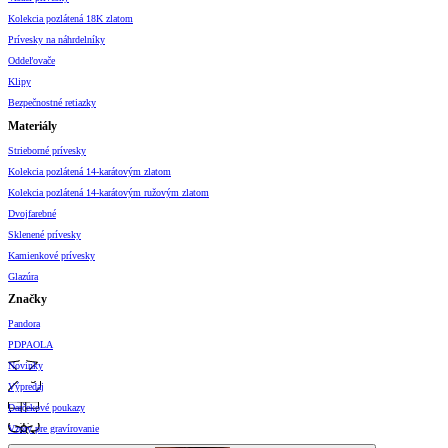
Kolekcia pozlátená 18K zlatom
Prívesky na náhrdelníky
Oddeľovače
Klipy
Bezpečnostné retiazky
Materiály
Strieborné prívesky
Kolekcia pozlátená 14-karátovým zlatom
Kolekcia pozlátená 14-karátovým ružovým zlatom
Dvojfarebné
Sklenené prívesky
Kamienkové prívesky
Glazúra
Značky
Pandora
PDPAOLA
Novinky
Výpredaj
Darčekové poukazy
Vzory pre gravírovanie