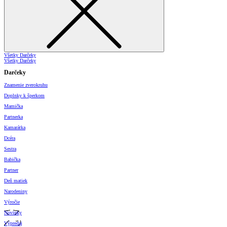
Všetky Darčeky
Všetky Darčeky
Darčeky
Znamenie zverokruhu
Doplnky k šperkom
Mamička
Partnerka
Kamarátka
Dcéra
Sestra
Babička
Partner
Deň matiek
Narodeniny
Výročie
Novinky
Výpredaj