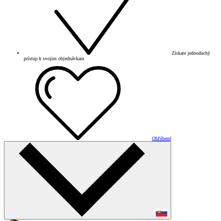
Získate jednoduchý
prístup k svojim objednávkam
Obľúbené