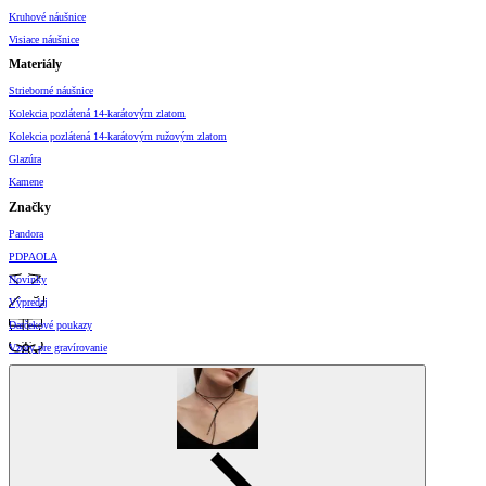
Kruhové náušnice
Visiace náušnice
Materiály
Strieborné náušnice
Kolekcia pozlátená 14-karátovým zlatom
Kolekcia pozlátená 14-karátovým ružovým zlatom
Glazúra
Kamene
Značky
Pandora
PDPAOLA
Novinky
Výpredaj
Darčekové poukazy
Vzory pre gravírovanie