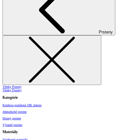
Prsteny
Všetky Prsteny
Všetky Prsteny
Kategórie
Kolekcia pozlátená 18K zlatom
Jednoduché prstene
Disney prstene
Výrazné prstene
Materiály
Strieborné materiály