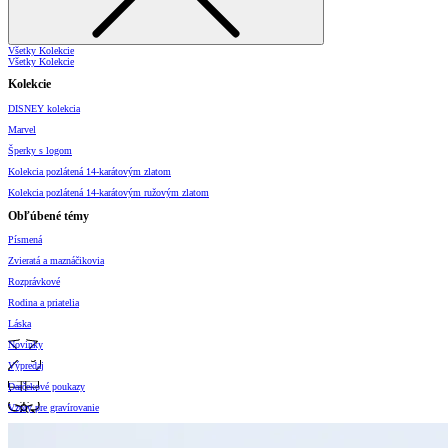
Všetky Kolekcie
Všetky Kolekcie
Kolekcie
DISNEY kolekcia
Marvel
Šperky s logom
Kolekcia pozlátená 14-karátovým zlatom
Kolekcia pozlátená 14-karátovým ružovým zlatom
Obľúbené témy
Písmená
Zvieratá a maznáčikovia
Rozprávkové
Rodina a priatelia
Láska
Novinky
Výpredaj
Darčekové poukazy
Vzory pre gravírovanie