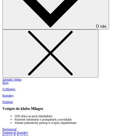
O nás
Zobraziť všetko
Blog
O Milagro
Kontakty
Predajne
Vstúpte do klubu Milagro
10% zľava na prvú objednávku
Prioritné informácie o podujatiach a novinkách
Získate jednoduchý prístup k svojim objednávkam
Registrovať
Predajne & Kontakty
Predajne & Kontakty