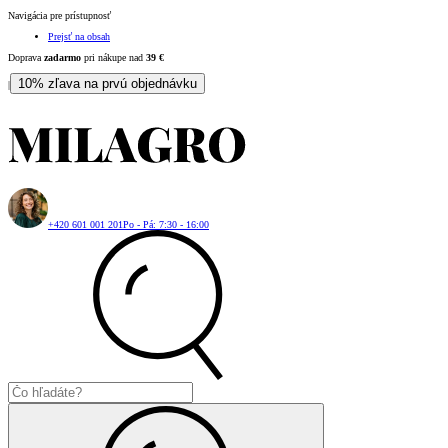
Navigácia pre prístupnosť
Prejsť na obsah
Doprava
zadarmo
pri nákupe nad
39
€
10% zľava na prvú objednávku
|
+420 601 001 201
Po - Pá: 7:30 - 16:00