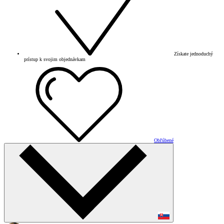
Získate jednoduchý
prístup k svojim objednávkam
Obľúbené