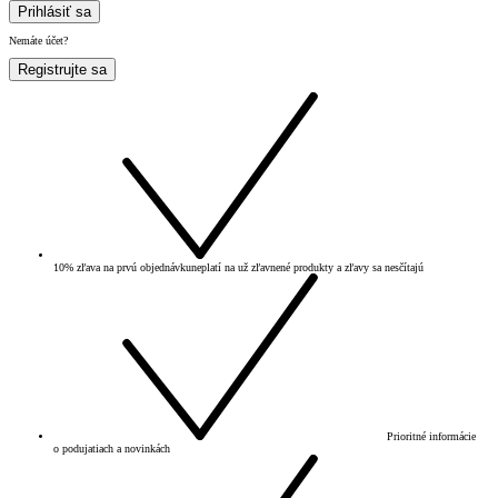
Prihlásiť sa
Nemáte účet?
Registrujte sa
10% zľava na prvú objednávku
neplatí na už zľavnené produkty a zľavy sa nesčítajú
Prioritné informácie
o podujatiach a novinkách