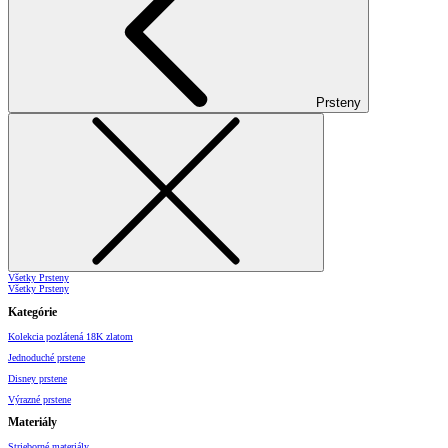
Prsteny
Všetky Prsteny
Všetky Prsteny
Kategórie
Kolekcia pozlátená 18K zlatom
Jednoduché prstene
Disney prstene
Výrazné prstene
Materiály
Strieborné materiály