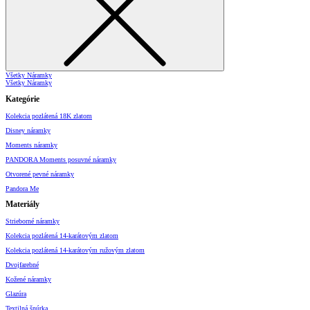
Všetky Náramky
Všetky Náramky
Kategórie
Kolekcia pozlátená 18K zlatom
Disney náramky
Moments náramky
PANDORA Moments posuvné náramky
Otvorené pevné náramky
Pandora Me
Materiály
Strieborné náramky
Kolekcia pozlátená 14-karátovým zlatom
Kolekcia pozlátená 14-karátovým ružovým zlatom
Dvojfarebné
Kožené náramky
Glazúra
Textilná šnúrka