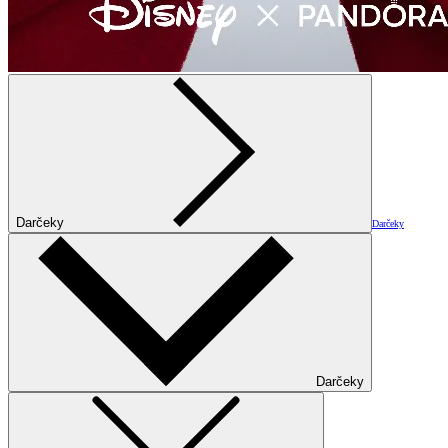
Darčeky
Darčeky
Darčeky