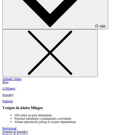
O nás
Zobraziť všetko
Blog
O Milagro
Kontakty
Predajne
Vstúpte do klubu Milagro
10% zľava na prvú objednávku
Prioritné informácie o podujatiach a novinkách
Získate jednoduchý prístup k svojim objednávkam
Registrovať
Predajne & Kontakty
Predajne & Kontakty