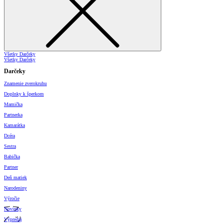
Všetky Darčeky
Všetky Darčeky
Darčeky
Znamenie zverokruhu
Doplnky k šperkom
Mamička
Partnerka
Kamarátka
Dcéra
Sestra
Babička
Partner
Deň matiek
Narodeniny
Výročie
Novinky
Výpredaj