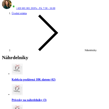
+420 601 001 201
Po - Pá: 7:30 - 16:00
Úvodná stránka
Náhrdelníky
Náhrdelníky
Kolekcia pozlátená 18K zlatom
(
42
)
Prívesky na náhrdelníky
(
3
)