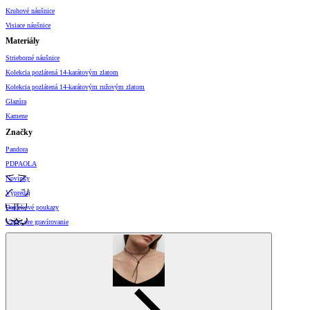
Kruhové náušnice
Visiace náušnice
Materiály
Strieborné náušnice
Kolekcia pozlátená 14-karátovým zlatom
Kolekcia pozlátená 14-karátovým ružovým zlatom
Glazúra
Kamene
Značky
Pandora
PDPAOLA
Novinky
Výpredaj
Darčekové poukazy
Vzory pre gravírovanie