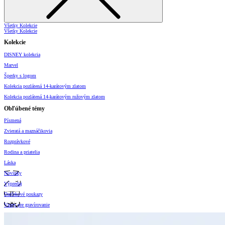
Všetky Kolekcie
Všetky Kolekcie
Kolekcie
DISNEY kolekcia
Marvel
Šperky s logom
Kolekcia pozlátená 14-karátovým zlatom
Kolekcia pozlátená 14-karátovým ružovým zlatom
Obľúbené témy
Písmená
Zvieratá a maznáčikovia
Rozprávkové
Rodina a priatelia
Láska
Novinky
Výpredaj
Darčekové poukazy
Vzory pre gravírovanie