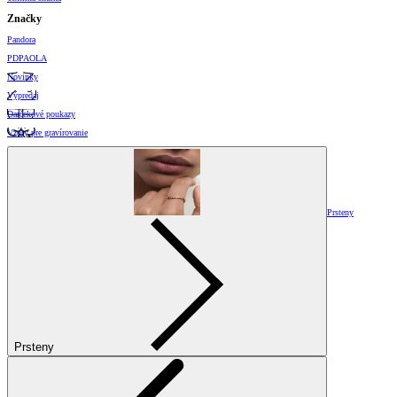
Značky
Pandora
PDPAOLA
Novinky
Výpredaj
Darčekové poukazy
Vzory pre gravírovanie
Prsteny
Prsteny