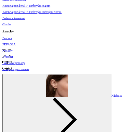
Kolekcia pozlátená 14-karátovým zlatom
Kolekcia pozlátená 14-karátovým ružovým zlatom
Prstene s kameňmi
Glazúra
Značky
Pandora
PDPAOLA
Novinky
Výpredaj
Darčekové poukazy
Vzory pre gravírovanie
Náušnice