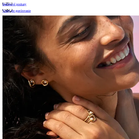
Darčekové poukazy
Vzory pre gravírovanie