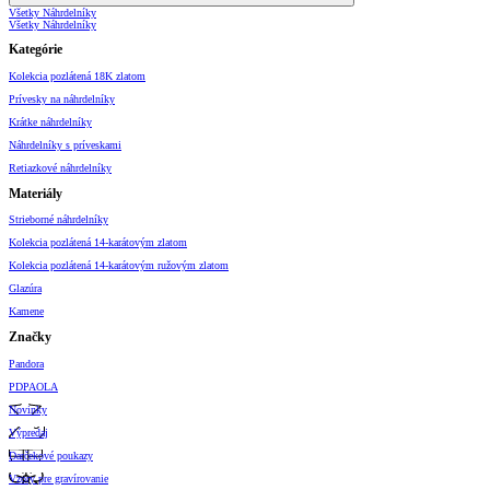
Všetky Náhrdelníky
Všetky Náhrdelníky
Kategórie
Kolekcia pozlátená 18K zlatom
Prívesky na náhrdelníky
Krátke náhrdelníky
Náhrdelníky s príveskami
Retiazkové náhrdelníky
Materiály
Strieborné náhrdelníky
Kolekcia pozlátená 14-karátovým zlatom
Kolekcia pozlátená 14-karátovým ružovým zlatom
Glazúra
Kamene
Značky
Pandora
PDPAOLA
Novinky
Výpredaj
Darčekové poukazy
Vzory pre gravírovanie