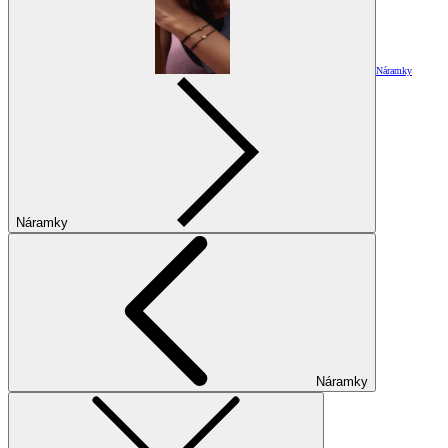
Náramky
Náramky
Náramky