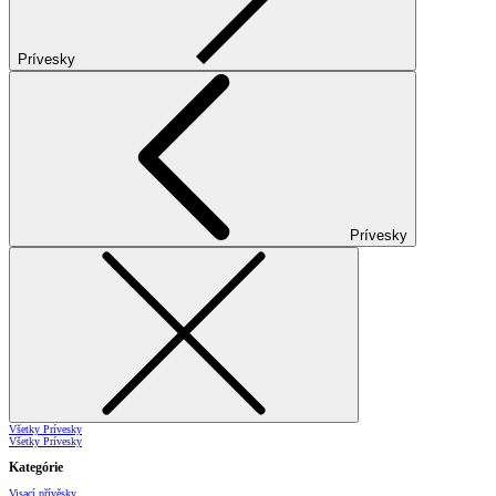
Prívesky
Prívesky
Všetky Prívesky
Všetky Prívesky
Kategórie
Visací přívěsky