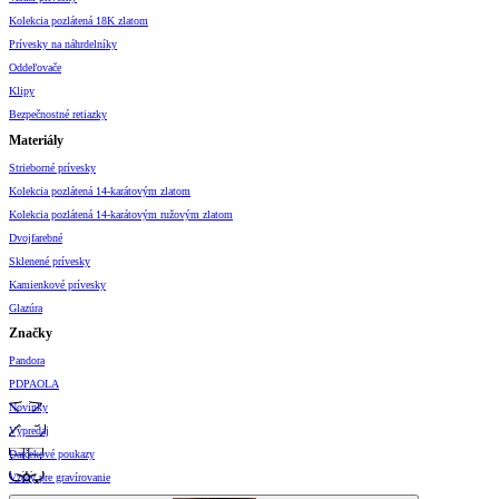
Kolekcia pozlátená 18K zlatom
Prívesky na náhrdelníky
Oddeľovače
Klipy
Bezpečnostné retiazky
Materiály
Strieborné prívesky
Kolekcia pozlátená 14-karátovým zlatom
Kolekcia pozlátená 14-karátovým ružovým zlatom
Dvojfarebné
Sklenené prívesky
Kamienkové prívesky
Glazúra
Značky
Pandora
PDPAOLA
Novinky
Výpredaj
Darčekové poukazy
Vzory pre gravírovanie