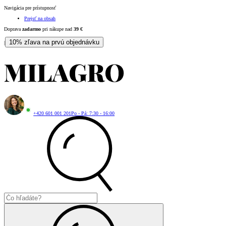
Navigácia pre prístupnosť
Prejsť na obsah
Doprava
zadarmo
pri nákupe nad
39
€
10% zľava na prvú objednávku
|
+420 601 001 201
Po - Pá: 7:30 - 16:00