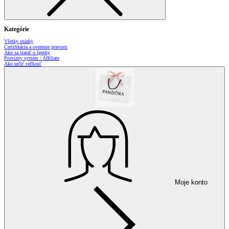
Kategórie
Všetky otázky
Certifikácia a overenie pravosti
Ako sa starať o šperky
Provízny systém / Affiliate
Ako určiť veľkosť
Moje konto