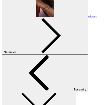
Náramky
Náramky
Náramky