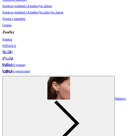
Kolekcia pozlátená 14-karátovým zlatom
Kolekcia pozlátená 14-karátovým ružovým zlatom
Prstene s kameňmi
Glazúra
Značky
Pandora
PDPAOLA
Novinky
Výpredaj
Darčekové poukazy
Vzory pre gravírovanie
Náušnice