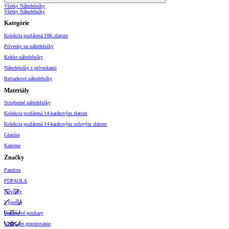
Všetky Náhrdelníky
Všetky Náhrdelníky
Kategórie
Kolekcia pozlátená 18K zlatom
Prívesky na náhrdelníky
Krátke náhrdelníky
Náhrdelníky s príveskami
Retiazkové náhrdelníky
Materiály
Strieborné náhrdelníky
Kolekcia pozlátená 14-karátovým zlatom
Kolekcia pozlátená 14-karátovým ružovým zlatom
Glazúra
Kamene
Značky
Pandora
PDPAOLA
Novinky
Výpredaj
Darčekové poukazy
Vzory pre gravírovanie