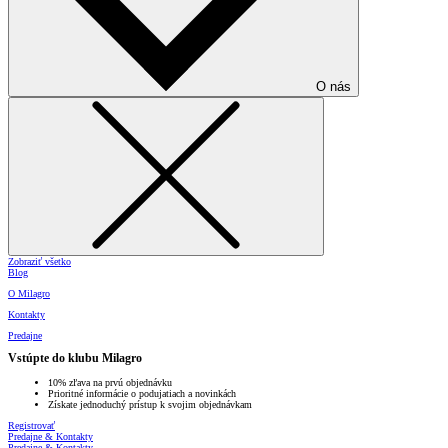
O nás
Zobraziť všetko
Blog
O Milagro
Kontakty
Predajne
Vstúpte do klubu Milagro
10% zľava na prvú objednávku
Prioritné informácie o podujatiach a novinkách
Získate jednoduchý prístup k svojim objednávkam
Registrovať
Predajne & Kontakty
Predajne & Kontakty