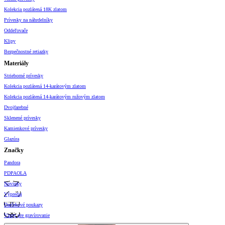
Kolekcia pozlátená 18K zlatom
Prívesky na náhrdelníky
Oddeľovače
Klipy
Bezpečnostné retiazky
Materiály
Strieborné prívesky
Kolekcia pozlátená 14-karátovým zlatom
Kolekcia pozlátená 14-karátovým ružovým zlatom
Dvojfarebné
Sklenené prívesky
Kamienkové prívesky
Glazúra
Značky
Pandora
PDPAOLA
Novinky
Výpredaj
Darčekové poukazy
Vzory pre gravírovanie