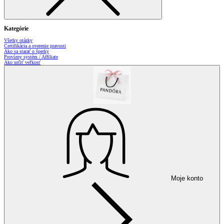
Kategórie
Všetky otázky
Certifikácia a overenie pravosti
Ako sa starať o šperky
Provízny systém / Affiliate
Ako určiť veľkosť
Moje konto