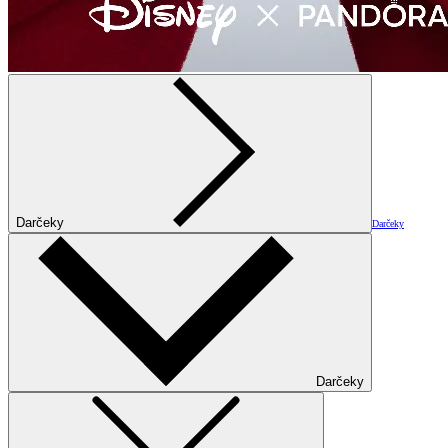
Darčeky
Darčeky
Darčeky