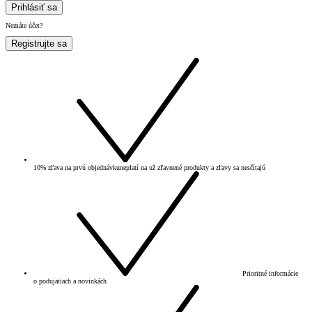
Prihlásiť sa
Nemáte účet?
Registrujte sa
10% zľava na prvú objednávku
neplatí na už zľavnené produkty a zľavy sa nesčítajú
Prioritné informácie
o podujatiach a novinkách