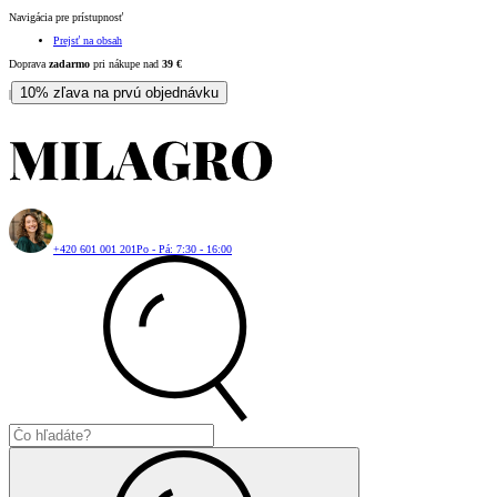
Navigácia pre prístupnosť
Prejsť na obsah
Doprava
zadarmo
pri nákupe nad
39
€
10% zľava na prvú objednávku
|
+420 601 001 201
Po - Pá: 7:30 - 16:00