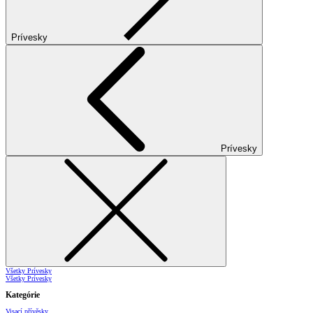
Prívesky
Prívesky
Všetky Prívesky
Všetky Prívesky
Kategórie
Visací přívěsky