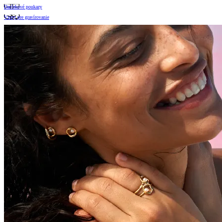
Darčekové poukazy
Vzory pre gravírovanie