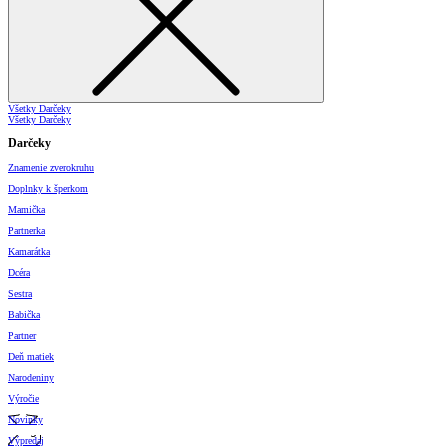
Všetky Darčeky
Všetky Darčeky
Darčeky
Znamenie zverokruhu
Doplnky k šperkom
Mamička
Partnerka
Kamarátka
Dcéra
Sestra
Babička
Partner
Deň matiek
Narodeniny
Výročie
Novinky
Výpredaj