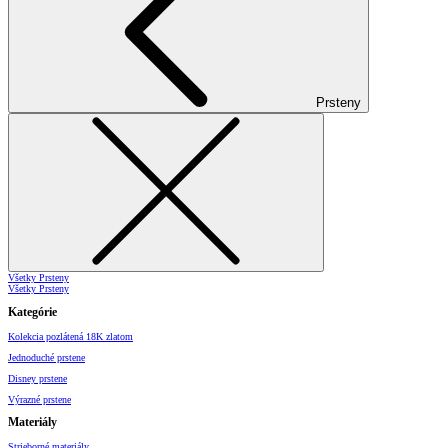
Prsteny
Všetky Prsteny
Všetky Prsteny
Kategórie
Kolekcia pozlátená 18K zlatom
Jednoduché prstene
Disney prstene
Výrazné prstene
Materiály
Strieborné materiály