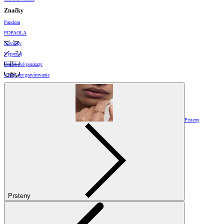
Značky
Pandora
PDPAOLA
Novinky
Výpredaj
Darčekové poukazy
Vzory pre gravírovanie
Prsteny
Prsteny