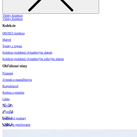
Všetky Kolekcie
Všetky Kolekcie
Kolekcie
DISNEY kolekcia
Marvel
Šperky s logom
Kolekcia pozlátená 14-karátovým zlatom
Kolekcia pozlátená 14-karátovým ružovým zlatom
Obľúbené témy
Písmená
Zvieratá a maznáčikovia
Rozprávkové
Rodina a priatelia
Láska
Novinky
Výpredaj
Darčekové poukazy
Vzory pre gravírovanie