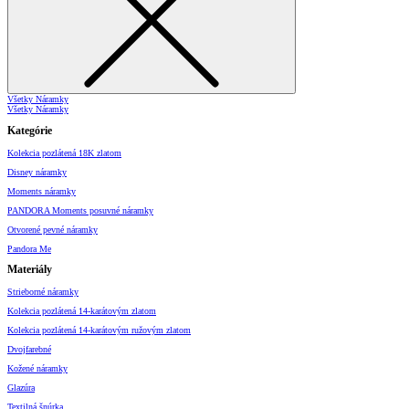
Všetky Náramky
Všetky Náramky
Kategórie
Kolekcia pozlátená 18K zlatom
Disney náramky
Moments náramky
PANDORA Moments posuvné náramky
Otvorené pevné náramky
Pandora Me
Materiály
Strieborné náramky
Kolekcia pozlátená 14-karátovým zlatom
Kolekcia pozlátená 14-karátovým ružovým zlatom
Dvojfarebné
Kožené náramky
Glazúra
Textilná šnúrka