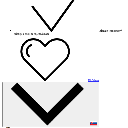
Získate jednoduchý
prístup k svojim objednávkam
Obľúbené