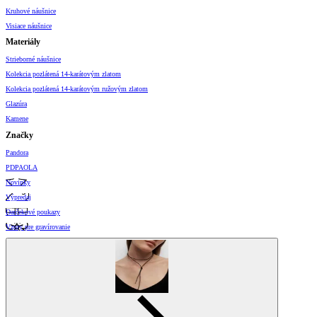
Kruhové náušnice
Visiace náušnice
Materiály
Strieborné náušnice
Kolekcia pozlátená 14-karátovým zlatom
Kolekcia pozlátená 14-karátovým ružovým zlatom
Glazúra
Kamene
Značky
Pandora
PDPAOLA
Novinky
Výpredaj
Darčekové poukazy
Vzory pre gravírovanie