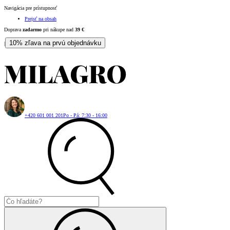
Navigácia pre prístupnosť
Prejsť na obsah
Doprava
zadarmo
pri nákupe nad
39
€
10% zľava na prvú objednávku
|
+420 601 001 201
Po - Pá: 7:30 - 16:00