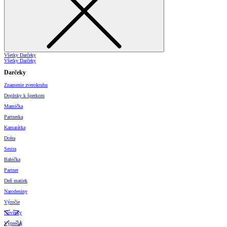
Všetky Darčeky
Všetky Darčeky
Darčeky
Znamenie zverokruhu
Doplnky k šperkom
Mamička
Partnerka
Kamarátka
Dcéra
Sestra
Babička
Partner
Deň matiek
Narodeniny
Výročie
Novinky
Výpredaj