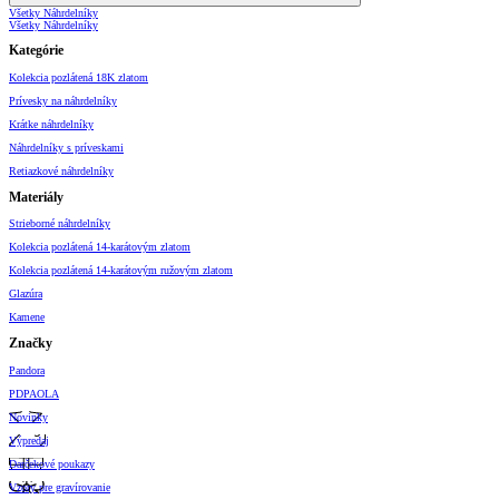
Všetky Náhrdelníky
Všetky Náhrdelníky
Kategórie
Kolekcia pozlátená 18K zlatom
Prívesky na náhrdelníky
Krátke náhrdelníky
Náhrdelníky s príveskami
Retiazkové náhrdelníky
Materiály
Strieborné náhrdelníky
Kolekcia pozlátená 14-karátovým zlatom
Kolekcia pozlátená 14-karátovým ružovým zlatom
Glazúra
Kamene
Značky
Pandora
PDPAOLA
Novinky
Výpredaj
Darčekové poukazy
Vzory pre gravírovanie