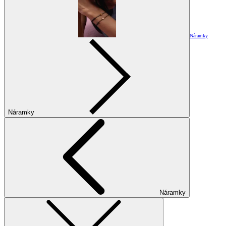
Náramky
Náramky
Náramky