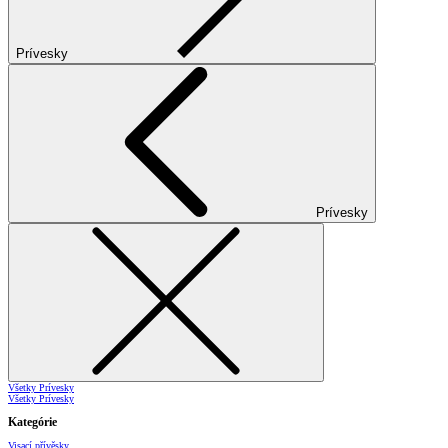
Prívesky
Prívesky
Všetky Prívesky
Všetky Prívesky
Kategórie
Visací přívěsky