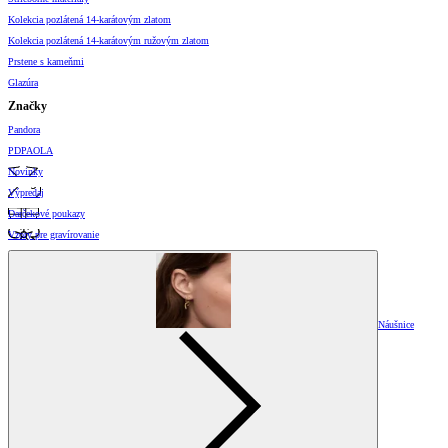
Kolekcia pozlátená 14-karátovým zlatom
Kolekcia pozlátená 14-karátovým ružovým zlatom
Prstene s kameňmi
Glazúra
Značky
Pandora
PDPAOLA
Novinky
Výpredaj
Darčekové poukazy
Vzory pre gravírovanie
Náušnice