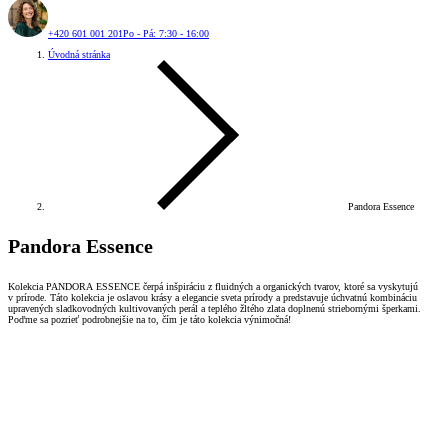
+420 601 001 201
Po - Pá: 7:30 - 16:00
Úvodná stránka
Pandora Essence
Pandora Essence
Kolekcia PANDORA ESSENCE čerpá inšpiráciu z fluidných a organických tvarov, ktoré sa vyskytujú
v prírode. Táto kolekcia je oslavou krásy a elegancie sveta prírody a predstavuje úchvatnú kombináciu
upravených sladkovodných kultivovaných perál a teplého žltého zlata doplnenú striebornými šperkami.
Poďme sa pozrieť podrobnejšie na to, čím je táto kolekcia výnimočná!