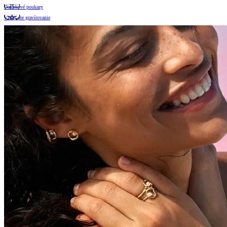
Darčekové poukazy
Vzory pre gravírovanie