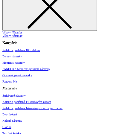
Všetky Náramky
Všetky Náramky
Kategórie
Kolekcia pozlátená 18K zlatom
Disney náramky
Moments náramky
PANDORA Moments posuvné náramky
Otvorené pevné náramky
Pandora Me
Materiály
Strieborné náramky
Kolekcia pozlátená 14-karátovým zlatom
Kolekcia pozlátená 14-karátovým ružovým zlatom
Dvojfarebné
Kožené náramky
Glazúra
Textilná šnúrka