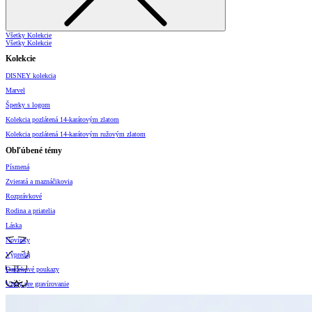
Všetky Kolekcie
Všetky Kolekcie
Kolekcie
DISNEY kolekcia
Marvel
Šperky s logom
Kolekcia pozlátená 14-karátovým zlatom
Kolekcia pozlátená 14-karátovým ružovým zlatom
Obľúbené témy
Písmená
Zvieratá a maznáčikovia
Rozprávkové
Rodina a priatelia
Láska
Novinky
Výpredaj
Darčekové poukazy
Vzory pre gravírovanie