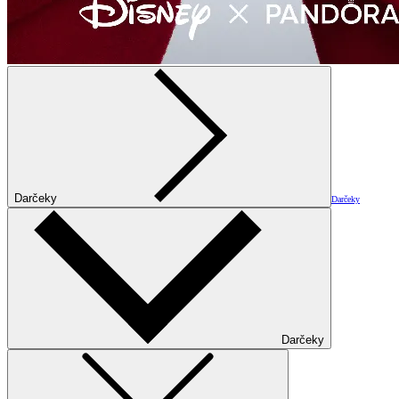
Darčeky
Darčeky
Darčeky