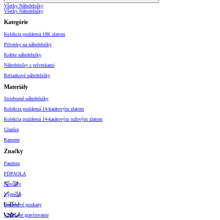
Všetky Náhrdelníky
Všetky Náhrdelníky
Kategórie
Kolekcia pozlátená 18K zlatom
Prívesky na náhrdelníky
Krátke náhrdelníky
Náhrdelníky s príveskami
Retiazkové náhrdelníky
Materiály
Strieborné náhrdelníky
Kolekcia pozlátená 14-karátovým zlatom
Kolekcia pozlátená 14-karátovým ružovým zlatom
Glazúra
Kamene
Značky
Pandora
PDPAOLA
Novinky
Výpredaj
Darčekové poukazy
Vzory pre gravírovanie