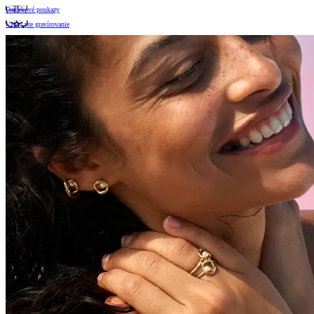
Darčekové poukazy
Vzory pre gravírovanie