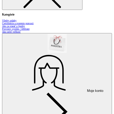
Kategórie
Všetky otázky
Certifikácia a overenie pravosti
Ako sa starať o šperky
Provízny systém / Affiliate
Ako určiť veľkosť
Moje konto