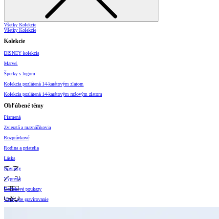
Všetky Kolekcie
Všetky Kolekcie
Kolekcie
DISNEY kolekcia
Marvel
Šperky s logom
Kolekcia pozlátená 14-karátovým zlatom
Kolekcia pozlátená 14-karátovým ružovým zlatom
Obľúbené témy
Písmená
Zvieratá a maznáčikovia
Rozprávkové
Rodina a priatelia
Láska
Novinky
Výpredaj
Darčekové poukazy
Vzory pre gravírovanie