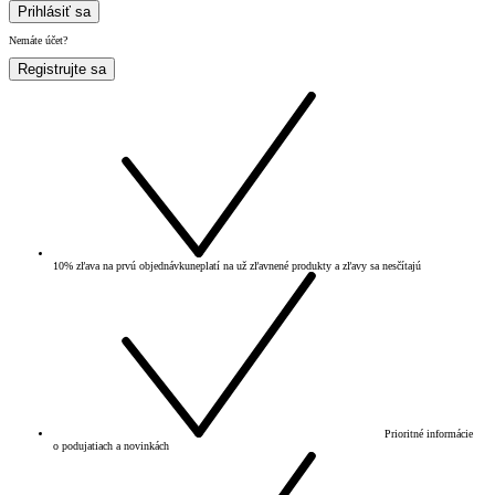
Prihlásiť sa
Nemáte účet?
Registrujte sa
10% zľava na prvú objednávku
neplatí na už zľavnené produkty a zľavy sa nesčítajú
Prioritné informácie
o podujatiach a novinkách