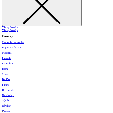
Všetky Darčeky
Všetky Darčeky
Darčeky
Znamenie zverokruhu
Doplnky k šperkom
Mamička
Partnerka
Kamarátka
Dcéra
Sestra
Babička
Partner
Deň matiek
Narodeniny
Výročie
Novinky
Výpredaj