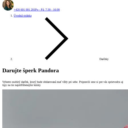
+420 601 001 201
Po - Pá: 7:30 - 16:00
Úvodná stránka
Darčeky
Darujte šperk Pandora
Vyberte osobitý darček, ktorý bude obdarovaná mať vždy pri sebe. Pripravili sme si pre vás sprievodcu aj
tipy na tie najobľúbenejšie kúsky.