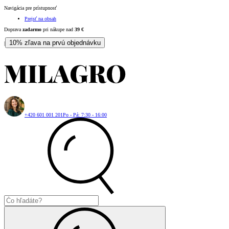
Navigácia pre prístupnosť
Prejsť na obsah
Doprava
zadarmo
pri nákupe nad
39
€
10% zľava na prvú objednávku
|
+420 601 001 201
Po - Pá: 7:30 - 16:00