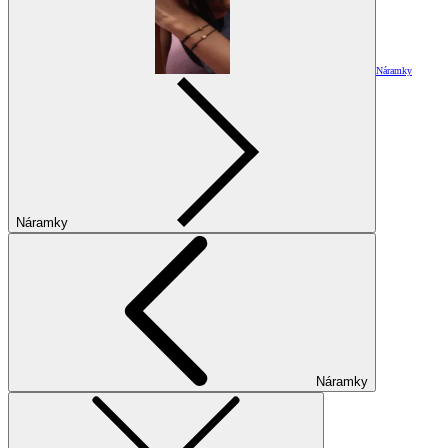
Náramky
Náramky
Náramky