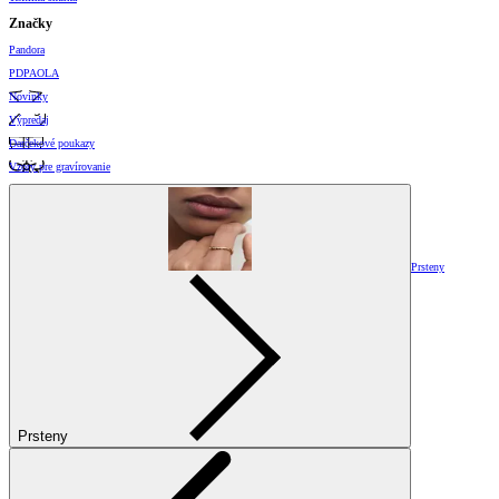
Značky
Pandora
PDPAOLA
Novinky
Výpredaj
Darčekové poukazy
Vzory pre gravírovanie
Prsteny
Prsteny