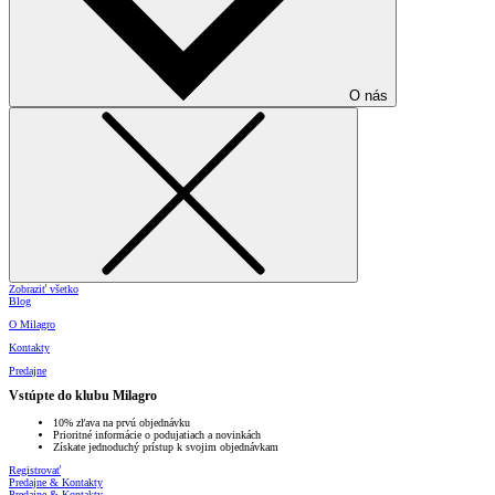
O nás
Zobraziť všetko
Blog
O Milagro
Kontakty
Predajne
Vstúpte do klubu Milagro
10% zľava na prvú objednávku
Prioritné informácie o podujatiach a novinkách
Získate jednoduchý prístup k svojim objednávkam
Registrovať
Predajne & Kontakty
Predajne & Kontakty