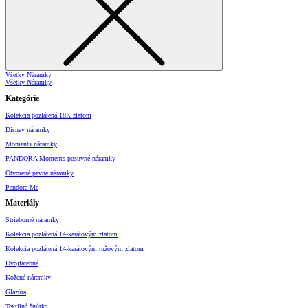
Všetky Náramky
Všetky Náramky
Kategórie
Kolekcia pozlátená 18K zlatom
Disney náramky
Moments náramky
PANDORA Moments posuvné náramky
Otvorené pevné náramky
Pandora Me
Materiály
Strieborné náramky
Kolekcia pozlátená 14-karátovým zlatom
Kolekcia pozlátená 14-karátovým ružovým zlatom
Dvojfarebné
Kožené náramky
Glazúra
Textilná šnúrka