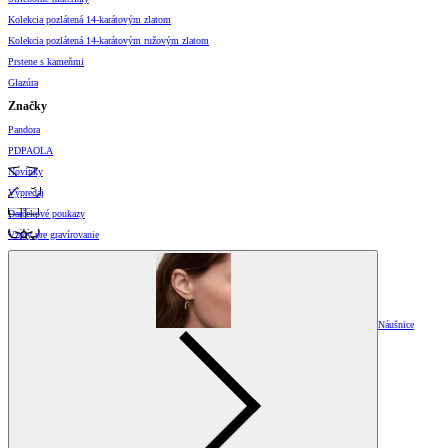
Kolekcia pozlátená 14-karátovým zlatom
Kolekcia pozlátená 14-karátovým ružovým zlatom
Prstene s kameňmi
Glazúra
Značky
Pandora
PDPAOLA
Novinky
Výpredaj
Darčekové poukazy
Vzory pre gravírovanie
Náušnice