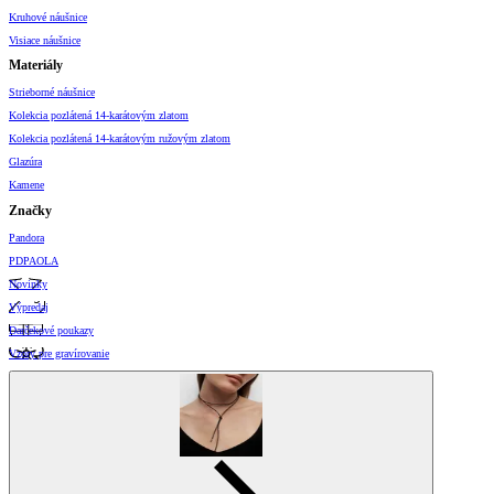
Kruhové náušnice
Visiace náušnice
Materiály
Strieborné náušnice
Kolekcia pozlátená 14-karátovým zlatom
Kolekcia pozlátená 14-karátovým ružovým zlatom
Glazúra
Kamene
Značky
Pandora
PDPAOLA
Novinky
Výpredaj
Darčekové poukazy
Vzory pre gravírovanie