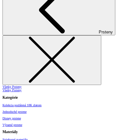
Prsteny
Všetky Prsteny
Všetky Prsteny
Kategórie
Kolekcia pozlátená 18K zlatom
Jednoduché prstene
Disney prstene
Výrazné prstene
Materiály
Strieborné materiály