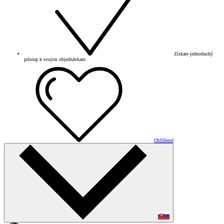
Získate jednoduchý
prístup k svojim objednávkam
Obľúbené