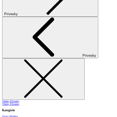
Prívesky
Prívesky
Všetky Prívesky
Všetky Prívesky
Kategórie
Visací přívěsky