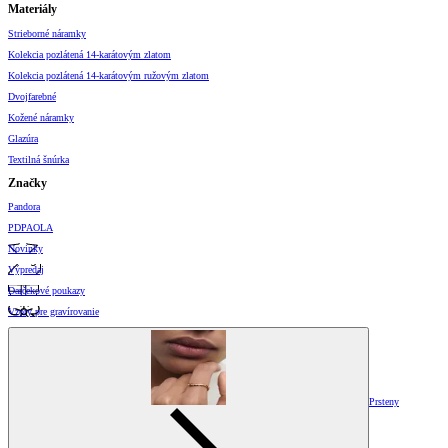
Materiály
Strieborné náramky
Kolekcia pozlátená 14-karátovým zlatom
Kolekcia pozlátená 14-karátovým ružovým zlatom
Dvojfarebné
Kožené náramky
Glazúra
Textilná šnúrka
Značky
Pandora
PDPAOLA
Novinky
Výpredaj
Darčekové poukazy
Vzory pre gravírovanie
Prsteny