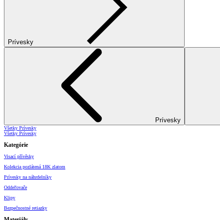
Prívesky
Prívesky
Všetky Prívesky
Všetky Prívesky
Kategórie
Visací přívěsky
Kolekcia pozlátená 18K zlatom
Prívesky na náhrdelníky
Oddeľovače
Klipy
Bezpečnostné retiazky
Materiály