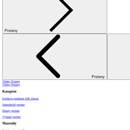
Prsteny
Prsteny
Všetky Prsteny
Všetky Prsteny
Kategórie
Kolekcia pozlátená 18K zlatom
Jednoduché prstene
Disney prstene
Výrazné prstene
Materiály