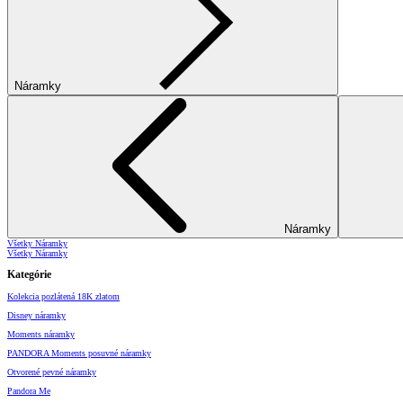
Náramky
Náramky
Všetky Náramky
Všetky Náramky
Kategórie
Kolekcia pozlátená 18K zlatom
Disney náramky
Moments náramky
PANDORA Moments posuvné náramky
Otvorené pevné náramky
Pandora Me