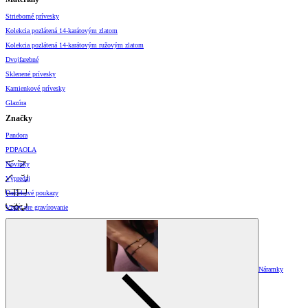
Strieborné prívesky
Kolekcia pozlátená 14-karátovým zlatom
Kolekcia pozlátená 14-karátovým ružovým zlatom
Dvojfarebné
Sklenené prívesky
Kamienkové prívesky
Glazúra
Značky
Pandora
PDPAOLA
Novinky
Výpredaj
Darčekové poukazy
Vzory pre gravírovanie
Náramky