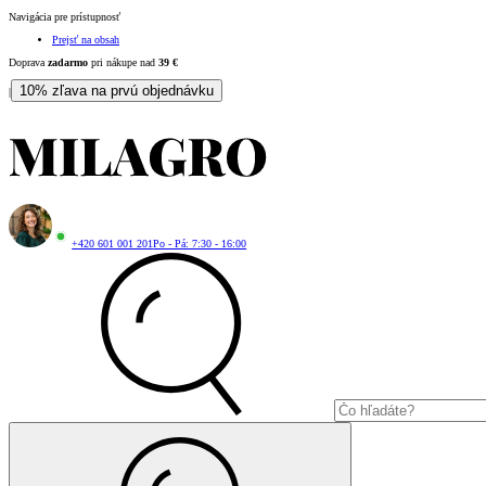
Navigácia pre prístupnosť
Prejsť na obsah
Doprava
zadarmo
pri nákupe nad
39
€
10% zľava na prvú objednávku
|
+420 601 001 201
Po - Pá: 7:30 - 16:00