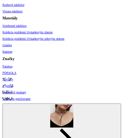
Kruhové náušnice
Visiace náušnice
Materiály
Strieborné náušnice
Kolekcia pozlátená 14-karátovým zlatom
Kolekcia pozlátená 14-karátovým ružovým zlatom
Glazúra
Kamene
Značky
Pandora
PDPAOLA
Novinky
Výpredaj
Darčekové poukazy
Vzory pre gravírovanie