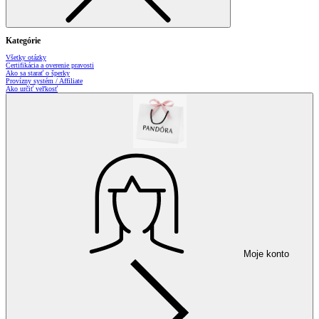
Kategórie
Všetky otázky
Certifikácia a overenie pravosti
Ako sa starať o šperky
Provízny systém / Affiliate
Ako určiť veľkosť
Moje konto