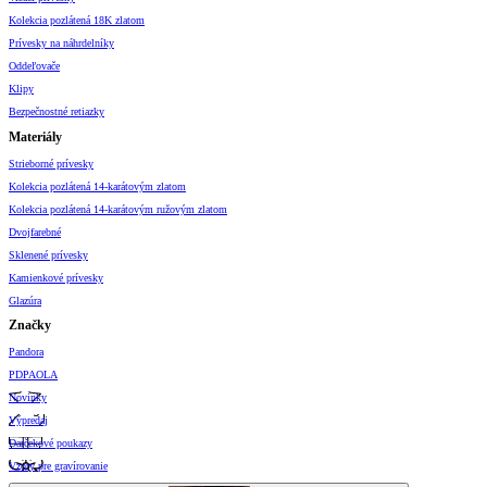
Kolekcia pozlátená 18K zlatom
Prívesky na náhrdelníky
Oddeľovače
Klipy
Bezpečnostné retiazky
Materiály
Strieborné prívesky
Kolekcia pozlátená 14-karátovým zlatom
Kolekcia pozlátená 14-karátovým ružovým zlatom
Dvojfarebné
Sklenené prívesky
Kamienkové prívesky
Glazúra
Značky
Pandora
PDPAOLA
Novinky
Výpredaj
Darčekové poukazy
Vzory pre gravírovanie