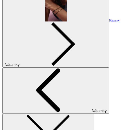
Náramky
Náramky
Náramky