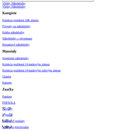
Všetky Náhrdelníky
Všetky Náhrdelníky
Kategórie
Kolekcia pozlátená 18K zlatom
Prívesky na náhrdelníky
Krátke náhrdelníky
Náhrdelníky s príveskami
Retiazkové náhrdelníky
Materiály
Strieborné náhrdelníky
Kolekcia pozlátená 14-karátovým zlatom
Kolekcia pozlátená 14-karátovým ružovým zlatom
Glazúra
Kamene
Značky
Pandora
PDPAOLA
Novinky
Výpredaj
Darčekové poukazy
Vzory pre gravírovanie