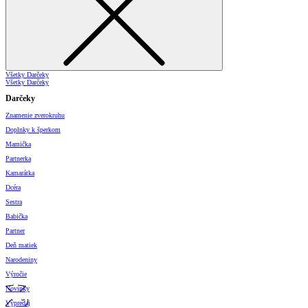
Všetky Darčeky
Všetky Darčeky
Darčeky
Znamenie zverokruhu
Doplnky k šperkom
Mamička
Partnerka
Kamarátka
Dcéra
Sestra
Babička
Partner
Deň matiek
Narodeniny
Výročie
Novinky
Výpredaj