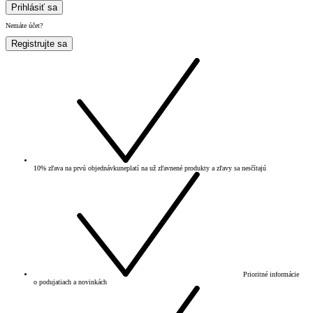
Prihlásiť sa
Nemáte účet?
Registrujte sa
10% zľava na prvú objednávku
neplatí na už zľavnené produkty a zľavy sa nesčítajú
Prioritné informácie
o podujatiach a novinkách