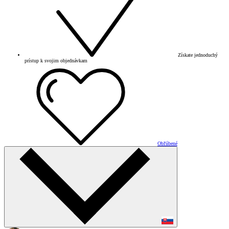
Získate jednoduchý
prístup k svojim objednávkam
Obľúbené