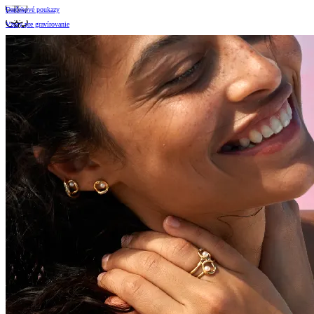
Darčekové poukazy
Vzory pre gravírovanie