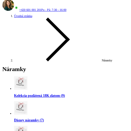
+420 601 001 201
Po - Pá: 7:30 - 16:00
Úvodná stránka
Náramky
Náramky
Kolekcia pozlátená 18K zlatom
(
9
)
Disney náramky
(
7
)