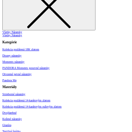
Všetky Náramky
Všetky Náramky
Kategórie
Kolekcia pozlátená 18K zlatom
Disney náramky
Moments náramky
PANDORA Moments posuvné náramky
Otvorené pevné náramky
Pandora Me
Materiály
Strieborné náramky
Kolekcia pozlátená 14-karátovým zlatom
Kolekcia pozlátená 14-karátovým ružovým zlatom
Dvojfarebné
Kožené náramky
Glazúra
Textilná šnúrka