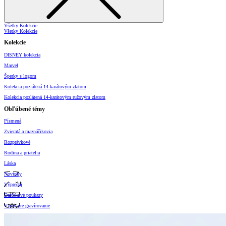
Všetky Kolekcie
Všetky Kolekcie
Kolekcie
DISNEY kolekcia
Marvel
Šperky s logom
Kolekcia pozlátená 14-karátovým zlatom
Kolekcia pozlátená 14-karátovým ružovým zlatom
Obľúbené témy
Písmená
Zvieratá a maznáčikovia
Rozprávkové
Rodina a priatelia
Láska
Novinky
Výpredaj
Darčekové poukazy
Vzory pre gravírovanie