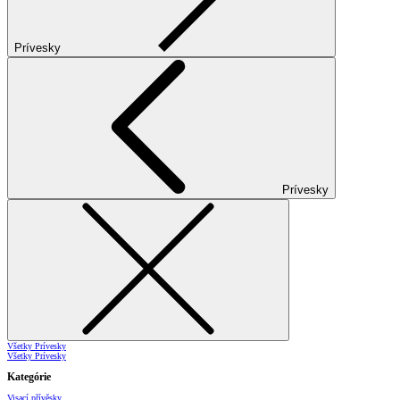
Prívesky
Prívesky
Všetky Prívesky
Všetky Prívesky
Kategórie
Visací přívěsky