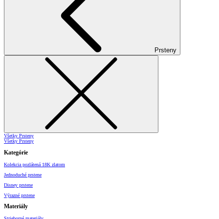
Prsteny
Všetky Prsteny
Všetky Prsteny
Kategórie
Kolekcia pozlátená 18K zlatom
Jednoduché prstene
Disney prstene
Výrazné prstene
Materiály
Strieborné materiály