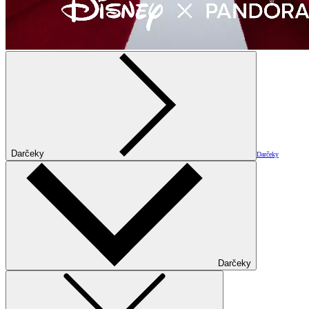
Darčeky
Darčeky
Darčeky