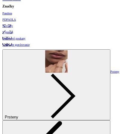
Značky
Pandora
PDPAOLA
Novinky
Výpredaj
Darčekové poukazy
Vzory pre gravírovanie
Prsteny
Prsteny