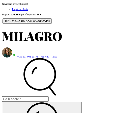
Navigácia pre prístupnosť
Prejsť na obsah
Doprava
zadarmo
pri nákupe nad
39
€
10% zľava na prvú objednávku
|
+420 601 001 201
Po - Pá: 7:30 - 16:00