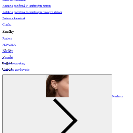
Kolekcia pozlátená 14-karátovým zlatom
Kolekcia pozlátená 14-karátovým ružovým zlatom
Prstene s kameňmi
Glazúra
Značky
Pandora
PDPAOLA
Novinky
Výpredaj
Darčekové poukazy
Vzory pre gravírovanie
Náušnice