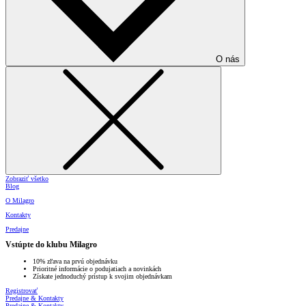
O nás
Zobraziť všetko
Blog
O Milagro
Kontakty
Predajne
Vstúpte do klubu Milagro
10% zľava na prvú objednávku
Prioritné informácie o podujatiach a novinkách
Získate jednoduchý prístup k svojim objednávkam
Registrovať
Predajne & Kontakty
Predajne & Kontakty