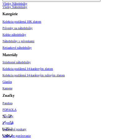
Všetky Náhrdelníky
Všetky Náhrdelníky
Kategórie
Kolekcia pozlátená 18K zlatom
Prívesky na náhrdelníky
Krátke náhrdelníky
Náhrdelníky s príveskami
Retiazkové náhrdelníky
Materiály
Strieborné náhrdelníky
Kolekcia pozlátená 14-karátovým zlatom
Kolekcia pozlátená 14-karátovým ružovým zlatom
Glazúra
Kamene
Značky
Pandora
PDPAOLA
Novinky
Výpredaj
Darčekové poukazy
Vzory pre gravírovanie