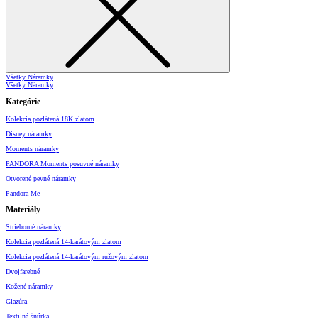
Všetky Náramky
Všetky Náramky
Kategórie
Kolekcia pozlátená 18K zlatom
Disney náramky
Moments náramky
PANDORA Moments posuvné náramky
Otvorené pevné náramky
Pandora Me
Materiály
Strieborné náramky
Kolekcia pozlátená 14-karátovým zlatom
Kolekcia pozlátená 14-karátovým ružovým zlatom
Dvojfarebné
Kožené náramky
Glazúra
Textilná šnúrka