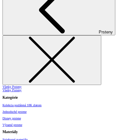
Prsteny
Všetky Prsteny
Všetky Prsteny
Kategórie
Kolekcia pozlátená 18K zlatom
Jednoduché prstene
Disney prstene
Výrazné prstene
Materiály
Strieborné materiály