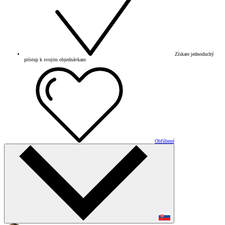
Získate jednoduchý
prístup k svojim objednávkam
Obľúbené