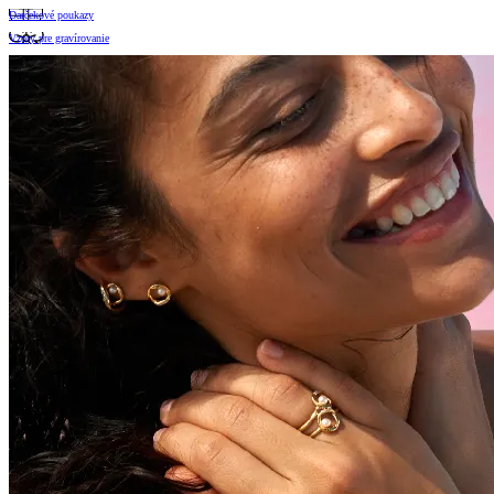
Darčekové poukazy
Vzory pre gravírovanie