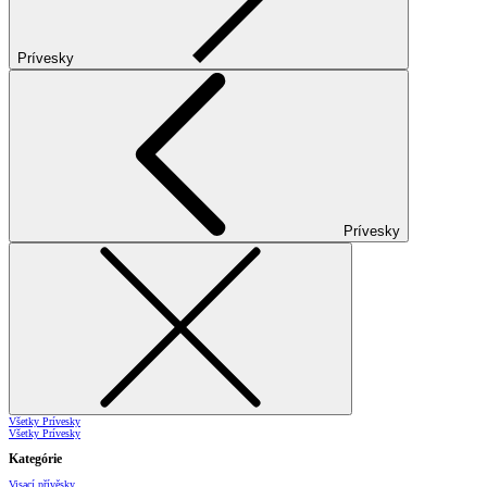
Prívesky
Prívesky
Všetky Prívesky
Všetky Prívesky
Kategórie
Visací přívěsky