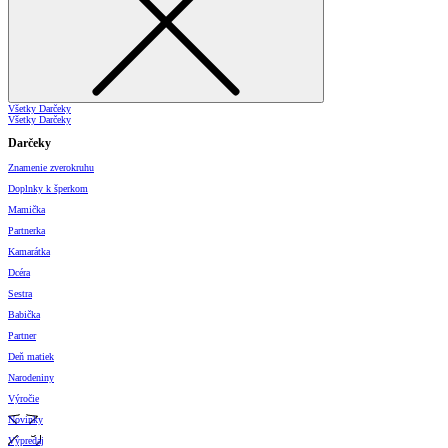
Všetky Darčeky
Všetky Darčeky
Darčeky
Znamenie zverokruhu
Doplnky k šperkom
Mamička
Partnerka
Kamarátka
Dcéra
Sestra
Babička
Partner
Deň matiek
Narodeniny
Výročie
Novinky
Výpredaj