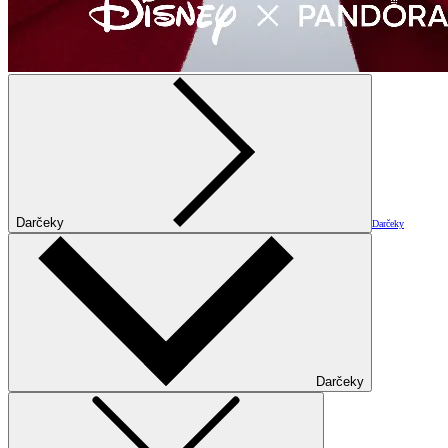
Darčeky
Darčeky
Darčeky