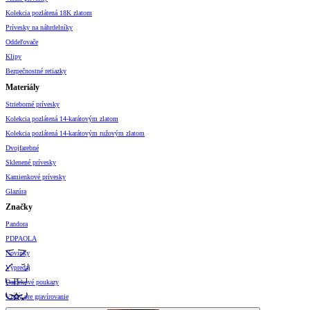
Kolekcia pozlátená 18K zlatom
Prívesky na náhrdelníky
Oddeľovače
Klipy
Bezpečnostné retiazky
Materiály
Strieborné prívesky
Kolekcia pozlátená 14-karátovým zlatom
Kolekcia pozlátená 14-karátovým ružovým zlatom
Dvojfarebné
Sklenené prívesky
Kamienkové prívesky
Glazúra
Značky
Pandora
PDPAOLA
Novinky
Výpredaj
Darčekové poukazy
Vzory pre gravírovanie