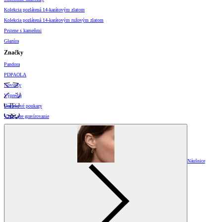
Kolekcia pozlátená 14-karátovým zlatom
Kolekcia pozlátená 14-karátovým ružovým zlatom
Prstene s kameňmi
Glazúra
Značky
Pandora
PDPAOLA
Novinky
Výpredaj
Darčekové poukazy
Vzory pre gravírovanie
Náušnice