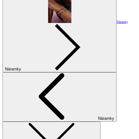
Náramky
Náramky
Náramky