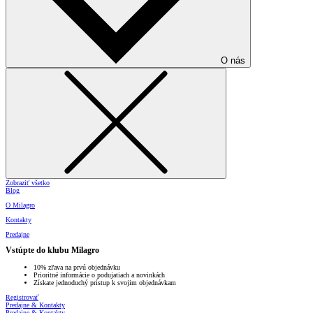
O nás
Zobraziť všetko
Blog
O Milagro
Kontakty
Predajne
Vstúpte do klubu Milagro
10% zľava na prvú objednávku
Prioritné informácie o podujatiach a novinkách
Získate jednoduchý prístup k svojim objednávkam
Registrovať
Predajne & Kontakty
Predajne & Kontakty