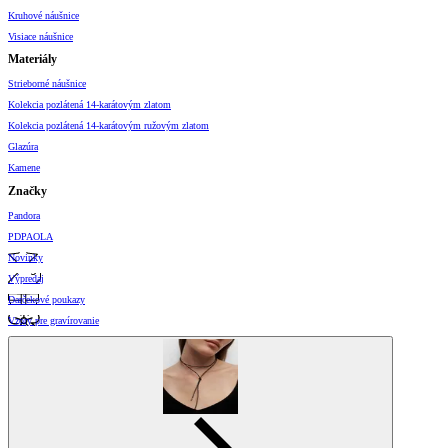
Kruhové náušnice
Visiace náušnice
Materiály
Strieborné náušnice
Kolekcia pozlátená 14-karátovým zlatom
Kolekcia pozlátená 14-karátovým ružovým zlatom
Glazúra
Kamene
Značky
Pandora
PDPAOLA
Novinky
Výpredaj
Darčekové poukazy
Vzory pre gravírovanie