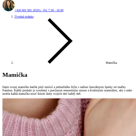
+420 601 001 201
Po - Pá: 7:30 - 16:00
Úvodná stránka
Mamička
Mamička
Dajte svojej mamičke darček plný emócií a jedinečného štýlu s našimi špeciálnymi šperky od značky
Pandora. Každý produkt je vyrobený s precíznym remeselným umom a kvalitnými materiálmi, aby z neho
mohla každá mamička nosiť kúsok lásky svojich detí každý deň.