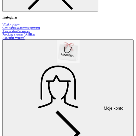
Kategórie
Všetky otázky
Certifikácia a overenie pravosti
Ako sa starať o šperky
Provízny systém / Affiliate
Ako určiť veľkosť
Moje konto