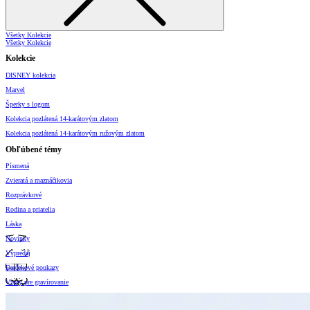
Všetky Kolekcie
Všetky Kolekcie
Kolekcie
DISNEY kolekcia
Marvel
Šperky s logom
Kolekcia pozlátená 14-karátovým zlatom
Kolekcia pozlátená 14-karátovým ružovým zlatom
Obľúbené témy
Písmená
Zvieratá a maznáčikovia
Rozprávkové
Rodina a priatelia
Láska
Novinky
Výpredaj
Darčekové poukazy
Vzory pre gravírovanie