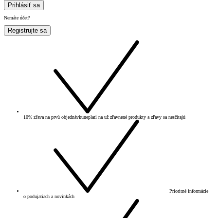
Prihlásiť sa
Nemáte účet?
Registrujte sa
10% zľava na prvú objednávku
neplatí na už zľavnené produkty a zľavy sa nesčítajú
Prioritné informácie
o podujatiach a novinkách