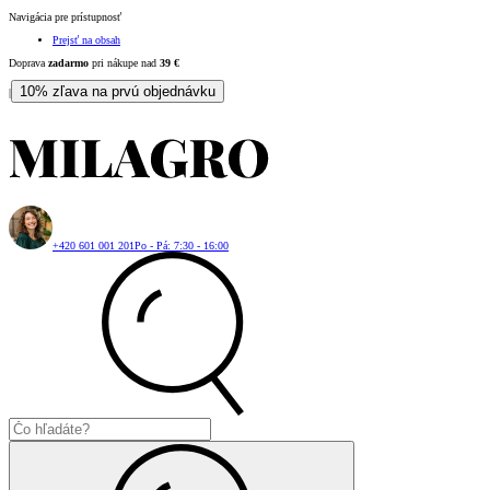
Navigácia pre prístupnosť
Prejsť na obsah
Doprava
zadarmo
pri nákupe nad
39
€
10% zľava na prvú objednávku
|
+420 601 001 201
Po - Pá: 7:30 - 16:00