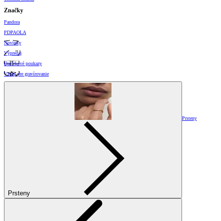
Značky
Pandora
PDPAOLA
Novinky
Výpredaj
Darčekové poukazy
Vzory pre gravírovanie
Prsteny
Prsteny