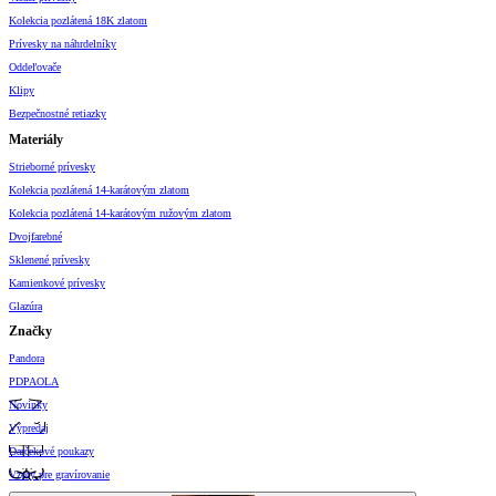
Kolekcia pozlátená 18K zlatom
Prívesky na náhrdelníky
Oddeľovače
Klipy
Bezpečnostné retiazky
Materiály
Strieborné prívesky
Kolekcia pozlátená 14-karátovým zlatom
Kolekcia pozlátená 14-karátovým ružovým zlatom
Dvojfarebné
Sklenené prívesky
Kamienkové prívesky
Glazúra
Značky
Pandora
PDPAOLA
Novinky
Výpredaj
Darčekové poukazy
Vzory pre gravírovanie