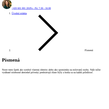
+420 601 001 201
Po - Pá: 7:30 - 16:00
Úvodná stránka
Písmená
Písmená
Noste tento šperk ako symbol vlastnej identity alebo ako spomienku na milovanú osobu. Naše ručne
vyrábané strieborné abecedné prívesky predstavujú rôzne štýly a hodia sa na každú príležitosť.