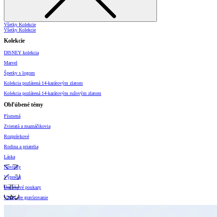
Všetky Kolekcie
Všetky Kolekcie
Kolekcie
DISNEY kolekcia
Marvel
Šperky s logom
Kolekcia pozlátená 14-karátovým zlatom
Kolekcia pozlátená 14-karátovým ružovým zlatom
Obľúbené témy
Písmená
Zvieratá a maznáčikovia
Rozprávkové
Rodina a priatelia
Láska
Novinky
Výpredaj
Darčekové poukazy
Vzory pre gravírovanie