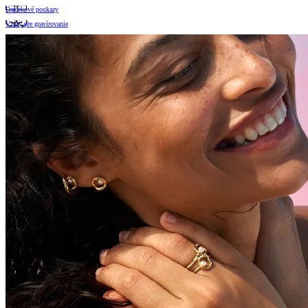
Darčekové poukazy
Vzory pre gravírovanie