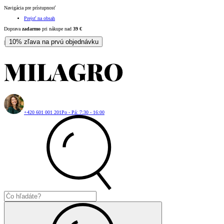
Navigácia pre prístupnosť
Prejsť na obsah
Doprava
zadarmo
pri nákupe nad
39
€
10% zľava na prvú objednávku
|
+420 601 001 201
Po - Pá: 7:30 - 16:00