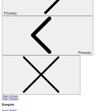
Prívesky
Prívesky
Všetky Prívesky
Všetky Prívesky
Kategórie
Visací přívěsky