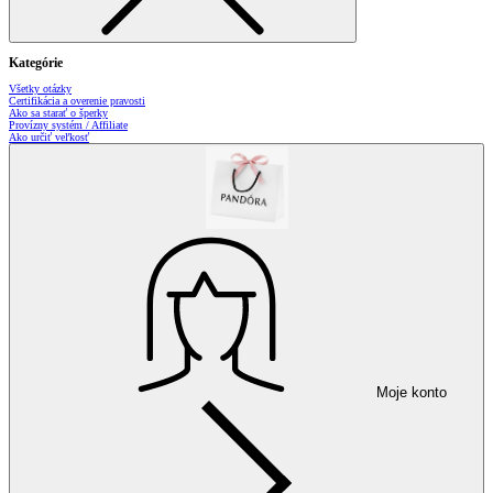
Kategórie
Všetky otázky
Certifikácia a overenie pravosti
Ako sa starať o šperky
Provízny systém / Affiliate
Ako určiť veľkosť
Moje konto