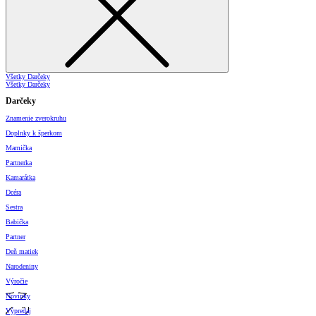
Všetky Darčeky
Všetky Darčeky
Darčeky
Znamenie zverokruhu
Doplnky k šperkom
Mamička
Partnerka
Kamarátka
Dcéra
Sestra
Babička
Partner
Deň matiek
Narodeniny
Výročie
Novinky
Výpredaj