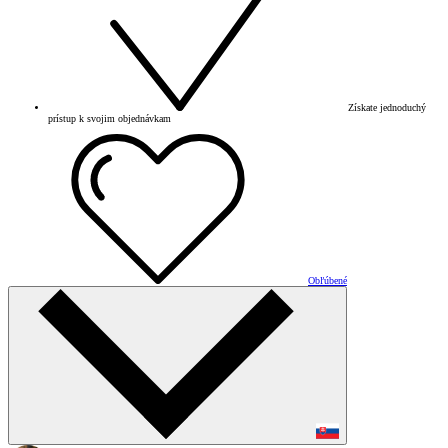
Získate jednoduchý
prístup k svojim objednávkam
Obľúbené