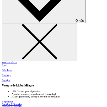
O nás
Zobraziť všetko
Blog
O Milagro
Kontakty
Predajne
Vstúpte do klubu Milagro
10% zľava na prvú objednávku
Prioritné informácie o podujatiach a novinkách
Získate jednoduchý prístup k svojim objednávkam
Registrovať
Predajne & Kontakty
Predajne & Kontakty