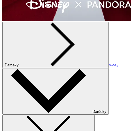
Darčeky
Darčeky
Darčeky