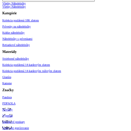
Všetky Náhrdelníky
Všetky Náhrdelníky
Kategórie
Kolekcia pozlátená 18K zlatom
Prívesky na náhrdelníky
Krátke náhrdelníky
Náhrdelníky s príveskami
Retiazkové náhrdelníky
Materiály
Strieborné náhrdelníky
Kolekcia pozlátená 14-karátovým zlatom
Kolekcia pozlátená 14-karátovým ružovým zlatom
Glazúra
Kamene
Značky
Pandora
PDPAOLA
Novinky
Výpredaj
Darčekové poukazy
Vzory pre gravírovanie