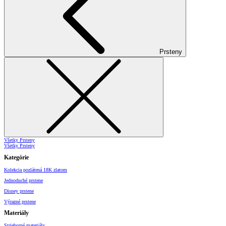
Prsteny
Všetky Prsteny
Všetky Prsteny
Kategórie
Kolekcia pozlátená 18K zlatom
Jednoduché prstene
Disney prstene
Výrazné prstene
Materiály
Strieborné materiály