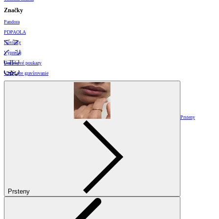
Značky
Pandora
PDPAOLA
Novinky
Výpredaj
Darčekové poukazy
Vzory pre gravírovanie
Prsteny
Prsteny