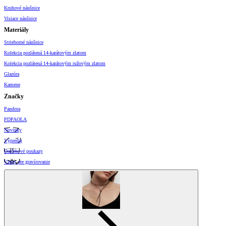
Kruhové náušnice
Visiace náušnice
Materiály
Strieborné náušnice
Kolekcia pozlátená 14-karátovým zlatom
Kolekcia pozlátená 14-karátovým ružovým zlatom
Glazúra
Kamene
Značky
Pandora
PDPAOLA
Novinky
Výpredaj
Darčekové poukazy
Vzory pre gravírovanie