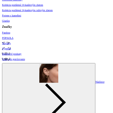
Kolekcia pozlátená 14-karátovým zlatom
Kolekcia pozlátená 14-karátovým ružovým zlatom
Prstene s kameňmi
Glazúra
Značky
Pandora
PDPAOLA
Novinky
Výpredaj
Darčekové poukazy
Vzory pre gravírovanie
Náušnice