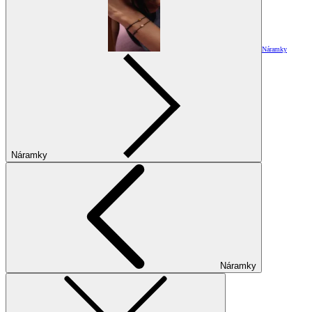
Náramky
Náramky
Náramky