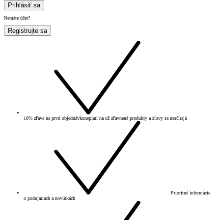
Prihlásiť sa
Nemáte účet?
Registrujte sa
10% zľava na prvú objednávku
neplatí na už zľavnené produkty a zľavy sa nesčítajú
Prioritné informácie
o podujatiach a novinkách