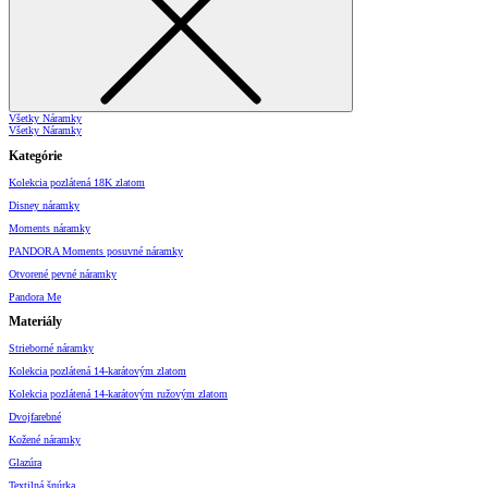
Všetky Náramky
Všetky Náramky
Kategórie
Kolekcia pozlátená 18K zlatom
Disney náramky
Moments náramky
PANDORA Moments posuvné náramky
Otvorené pevné náramky
Pandora Me
Materiály
Strieborné náramky
Kolekcia pozlátená 14-karátovým zlatom
Kolekcia pozlátená 14-karátovým ružovým zlatom
Dvojfarebné
Kožené náramky
Glazúra
Textilná šnúrka