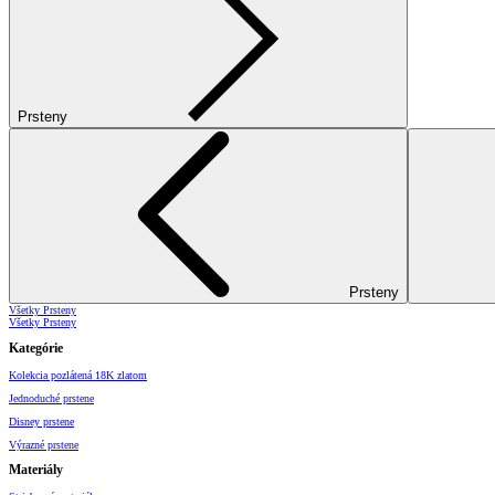
Prsteny
Prsteny
Všetky Prsteny
Všetky Prsteny
Kategórie
Kolekcia pozlátená 18K zlatom
Jednoduché prstene
Disney prstene
Výrazné prstene
Materiály