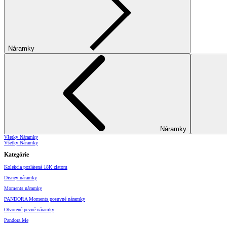
Náramky
Náramky
Všetky Náramky
Všetky Náramky
Kategórie
Kolekcia pozlátená 18K zlatom
Disney náramky
Moments náramky
PANDORA Moments posuvné náramky
Otvorené pevné náramky
Pandora Me