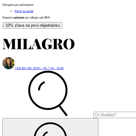
Navigácia pre prístupnosť
Prejsť na obsah
Doprava
zadarmo
pri nákupe nad
39
€
10% zľava na prvú objednávku
|
+420 601 001 201
Po - Pá: 7:30 - 16:00