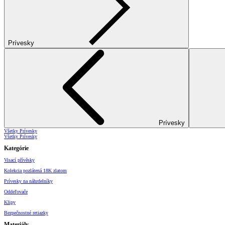
Prívesky
Prívesky
Všetky Prívesky
Všetky Prívesky
Kategórie
Visací přívěsky
Kolekcia pozlátená 18K zlatom
Prívesky na náhrdelníky
Oddeľovače
Klipy
Bezpečnostné retiazky
Materiály