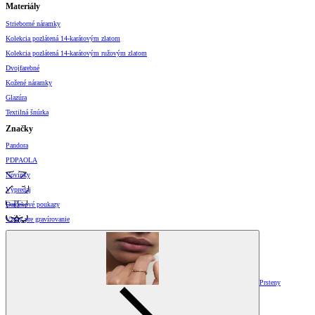
Materiály
Strieborné náramky
Kolekcia pozlátená 14-karátovým zlatom
Kolekcia pozlátená 14-karátovým ružovým zlatom
Dvojfarebné
Kožené náramky
Glazúra
Textilná šnúrka
Značky
Pandora
PDPAOLA
Novinky
Výpredaj
Darčekové poukazy
Vzory pre gravírovanie
Prsteny