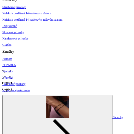
Strieborné prívesky
Kolekcia pozlátená 14-karátovým zlatom
Kolekcia pozlátená 14-karátovým ružovým zlatom
Dvojfarebné
Sklenené prívesky
Kamienkové prívesky
Glazúra
Značky
Pandora
PDPAOLA
Novinky
Výpredaj
Darčekové poukazy
Vzory pre gravírovanie
Náramky