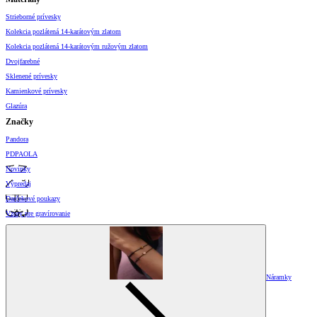
Strieborné prívesky
Kolekcia pozlátená 14-karátovým zlatom
Kolekcia pozlátená 14-karátovým ružovým zlatom
Dvojfarebné
Sklenené prívesky
Kamienkové prívesky
Glazúra
Značky
Pandora
PDPAOLA
Novinky
Výpredaj
Darčekové poukazy
Vzory pre gravírovanie
Náramky