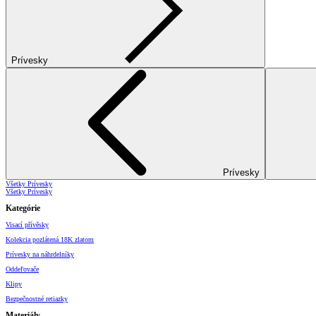
Prívesky
Prívesky
Všetky Prívesky
Všetky Prívesky
Kategórie
Visací přívěsky
Kolekcia pozlátená 18K zlatom
Prívesky na náhrdelníky
Oddeľovače
Klipy
Bezpečnostné retiazky
Materiály