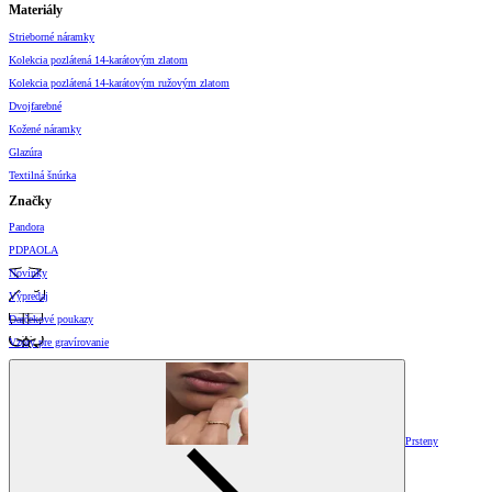
Materiály
Strieborné náramky
Kolekcia pozlátená 14-karátovým zlatom
Kolekcia pozlátená 14-karátovým ružovým zlatom
Dvojfarebné
Kožené náramky
Glazúra
Textilná šnúrka
Značky
Pandora
PDPAOLA
Novinky
Výpredaj
Darčekové poukazy
Vzory pre gravírovanie
Prsteny