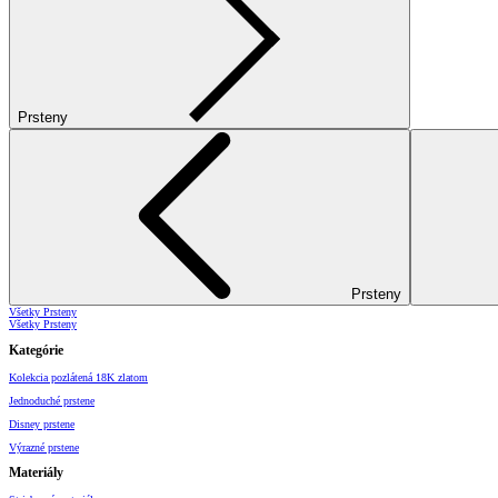
Prsteny
Prsteny
Všetky Prsteny
Všetky Prsteny
Kategórie
Kolekcia pozlátená 18K zlatom
Jednoduché prstene
Disney prstene
Výrazné prstene
Materiály