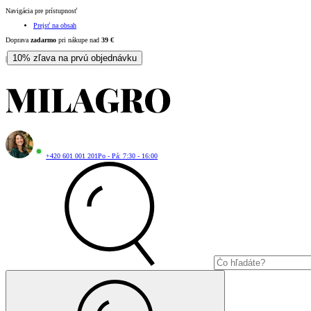
Navigácia pre prístupnosť
Prejsť na obsah
Doprava
zadarmo
pri nákupe nad
39
€
10% zľava na prvú objednávku
|
+420 601 001 201
Po - Pá: 7:30 - 16:00