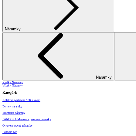
Náramky
Náramky
Všetky Náramky
Všetky Náramky
Kategórie
Kolekcia pozlátená 18K zlatom
Disney náramky
Moments náramky
PANDORA Moments posuvné náramky
Otvorené pevné náramky
Pandora Me