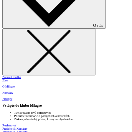
O nás
Zobraziť všetko
Blog
O Milagro
Kontakty
Predajne
Vstúpte do klubu Milagro
10% zľava na prvú objednávku
Prioritné informácie o podujatiach a novinkách
Získate jednoduchý prístup k svojim objednávkam
Registrovať
Predajne & Kontakty
Predajne & Kontakty