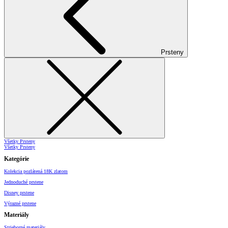
Prsteny
Všetky Prsteny
Všetky Prsteny
Kategórie
Kolekcia pozlátená 18K zlatom
Jednoduché prstene
Disney prstene
Výrazné prstene
Materiály
Strieborné materiály