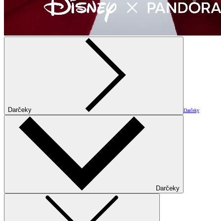
Darčeky
Darčeky
Darčeky