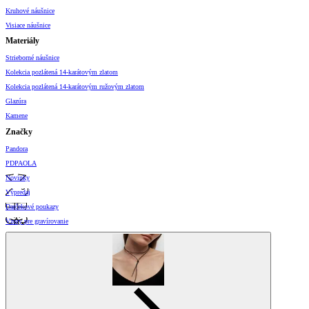
Kruhové náušnice
Visiace náušnice
Materiály
Strieborné náušnice
Kolekcia pozlátená 14-karátovým zlatom
Kolekcia pozlátená 14-karátovým ružovým zlatom
Glazúra
Kamene
Značky
Pandora
PDPAOLA
Novinky
Výpredaj
Darčekové poukazy
Vzory pre gravírovanie