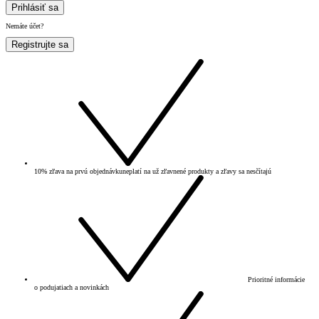
Prihlásiť sa
Nemáte účet?
Registrujte sa
10% zľava na prvú objednávku
neplatí na už zľavnené produkty a zľavy sa nesčítajú
Prioritné informácie
o podujatiach a novinkách