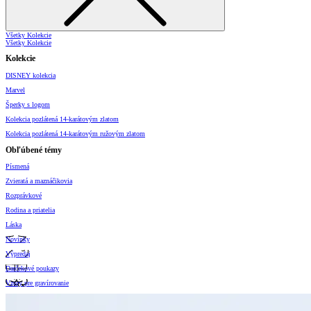
Všetky Kolekcie
Všetky Kolekcie
Kolekcie
DISNEY kolekcia
Marvel
Šperky s logom
Kolekcia pozlátená 14-karátovým zlatom
Kolekcia pozlátená 14-karátovým ružovým zlatom
Obľúbené témy
Písmená
Zvieratá a maznáčikovia
Rozprávkové
Rodina a priatelia
Láska
Novinky
Výpredaj
Darčekové poukazy
Vzory pre gravírovanie