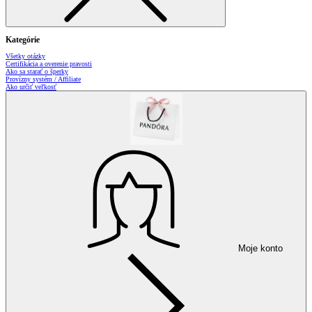
Kategórie
Všetky otázky
Certifikácia a overenie pravosti
Ako sa starať o šperky
Provízny systém / Affiliate
Ako určiť veľkosť
Moje konto