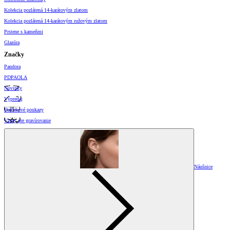
Kolekcia pozlátená 14-karátovým zlatom
Kolekcia pozlátená 14-karátovým ružovým zlatom
Prstene s kameňmi
Glazúra
Značky
Pandora
PDPAOLA
Novinky
Výpredaj
Darčekové poukazy
Vzory pre gravírovanie
Náušnice