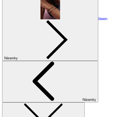
Náramky
Náramky
Náramky