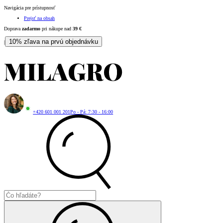
Navigácia pre prístupnosť
Prejsť na obsah
Doprava
zadarmo
pri nákupe nad
39
€
10% zľava na prvú objednávku
|
+420 601 001 201
Po - Pá: 7:30 - 16:00