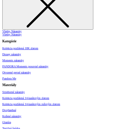
Všetky Náramky
Všetky Náramky
Kategórie
Kolekcia pozlátená 18K zlatom
Disney náramky
Moments náramky
PANDORA Moments posuvné náramky
Otvorené pevné náramky
Pandora Me
Materiály
Strieborné náramky
Kolekcia pozlátená 14-karátovým zlatom
Kolekcia pozlátená 14-karátovým ružovým zlatom
Dvojfarebné
Kožené náramky
Glazúra
Textilná šnúrka