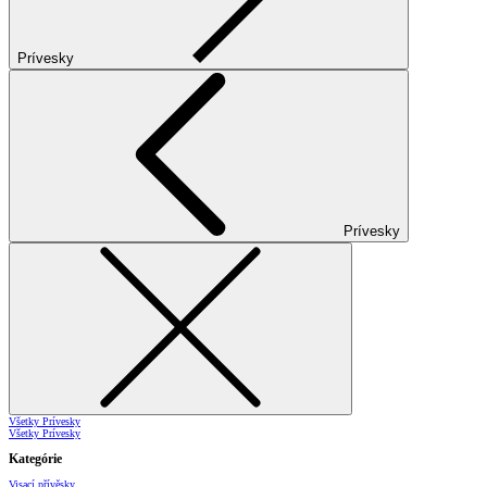
Prívesky
Prívesky
Všetky Prívesky
Všetky Prívesky
Kategórie
Visací přívěsky