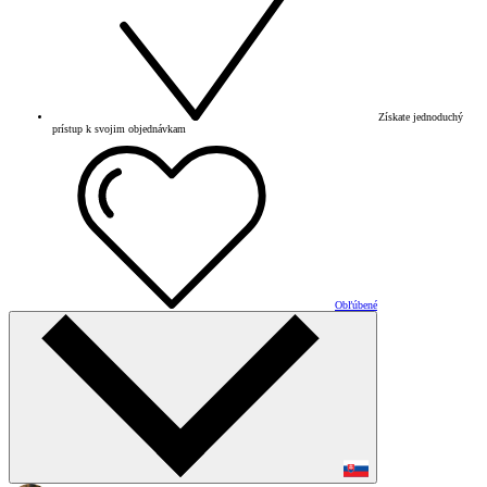
Získate jednoduchý
prístup k svojim objednávkam
Obľúbené