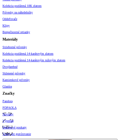
Kolekcia pozlátená 18K zlatom
Prívesky na náhrdelníky
Oddeľovače
Klipy
Bezpečnostné retiazky
Materiály
Strieborné prívesky
Kolekcia pozlátená 14-karátovým zlatom
Kolekcia pozlátená 14-karátovým ružovým zlatom
Dvojfarebné
Sklenené prívesky
Kamienkové prívesky
Glazúra
Značky
Pandora
PDPAOLA
Novinky
Výpredaj
Darčekové poukazy
Vzory pre gravírovanie