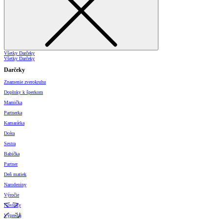
Všetky Darčeky
Všetky Darčeky
Darčeky
Znamenie zverokruhu
Doplnky k šperkom
Mamička
Partnerka
Kamarátka
Dcéra
Sestra
Babička
Partner
Deň matiek
Narodeniny
Výročie
Novinky
Výpredaj