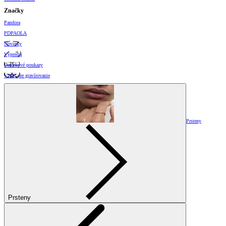
Značky
Pandora
PDPAOLA
Novinky
Výpredaj
Darčekové poukazy
Vzory pre gravírovanie
Prsteny
Prsteny