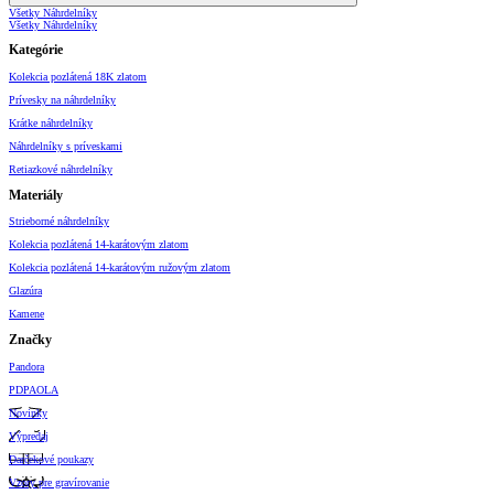
Všetky Náhrdelníky
Všetky Náhrdelníky
Kategórie
Kolekcia pozlátená 18K zlatom
Prívesky na náhrdelníky
Krátke náhrdelníky
Náhrdelníky s príveskami
Retiazkové náhrdelníky
Materiály
Strieborné náhrdelníky
Kolekcia pozlátená 14-karátovým zlatom
Kolekcia pozlátená 14-karátovým ružovým zlatom
Glazúra
Kamene
Značky
Pandora
PDPAOLA
Novinky
Výpredaj
Darčekové poukazy
Vzory pre gravírovanie