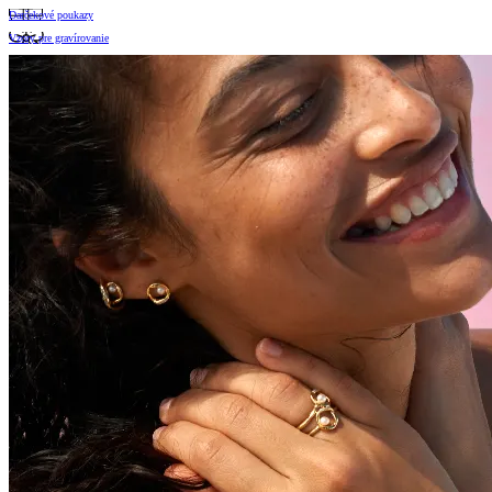
Darčekové poukazy
Vzory pre gravírovanie