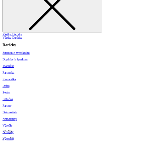
Všetky Darčeky
Všetky Darčeky
Darčeky
Znamenie zverokruhu
Doplnky k šperkom
Mamička
Partnerka
Kamarátka
Dcéra
Sestra
Babička
Partner
Deň matiek
Narodeniny
Výročie
Novinky
Výpredaj