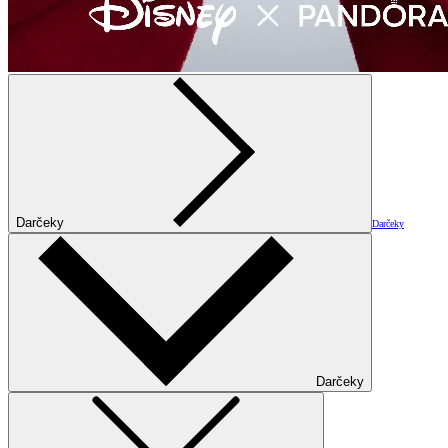
Darčeky
Darčeky
Darčeky