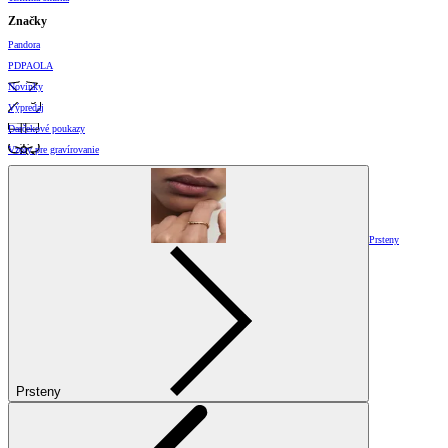
Značky
Pandora
PDPAOLA
Novinky
Výpredaj
Darčekové poukazy
Vzory pre gravírovanie
Prsteny
Prsteny