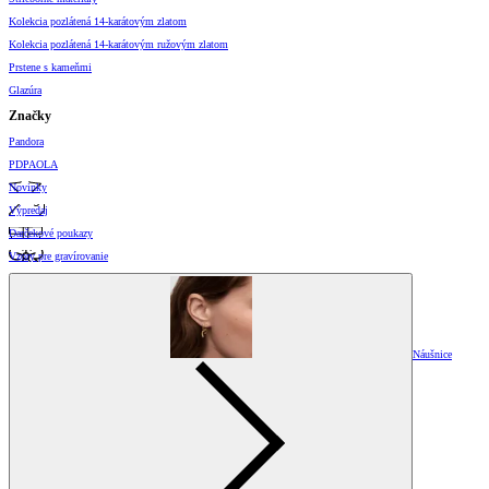
Kolekcia pozlátená 14-karátovým zlatom
Kolekcia pozlátená 14-karátovým ružovým zlatom
Prstene s kameňmi
Glazúra
Značky
Pandora
PDPAOLA
Novinky
Výpredaj
Darčekové poukazy
Vzory pre gravírovanie
Náušnice