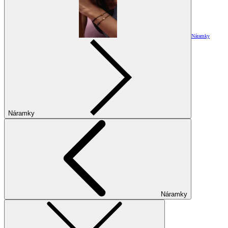
Náramky
Náramky
Náramky