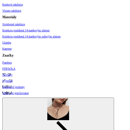
Kruhové náušnice
Visiace náušnice
Materiály
Strieborné náušnice
Kolekcia pozlátená 14-karátovým zlatom
Kolekcia pozlátená 14-karátovým ružovým zlatom
Glazúra
Kamene
Značky
Pandora
PDPAOLA
Novinky
Výpredaj
Darčekové poukazy
Vzory pre gravírovanie