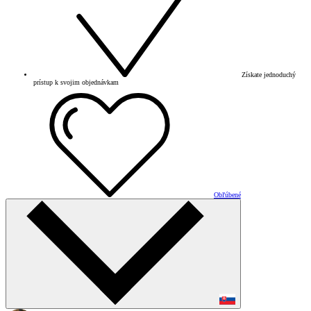
Získate jednoduchý
prístup k svojim objednávkam
Obľúbené