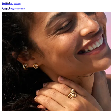
Darčekové poukazy
Vzory pre gravírovanie