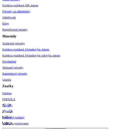
Kolekcia pozlátená 18K zlatom
Prívesky na náhrdelníky
Oddeľovače
Klipy
Bezpečnostné retiazky
Materiály
Strieborné prívesky
Kolekcia pozlátená 14-karátovým zlatom
Kolekcia pozlátená 14-karátovým ružovým zlatom
Dvojfarebné
Sklenené prívesky
Kamienkové prívesky
Glazúra
Značky
Pandora
PDPAOLA
Novinky
Výpredaj
Darčekové poukazy
Vzory pre gravírovanie