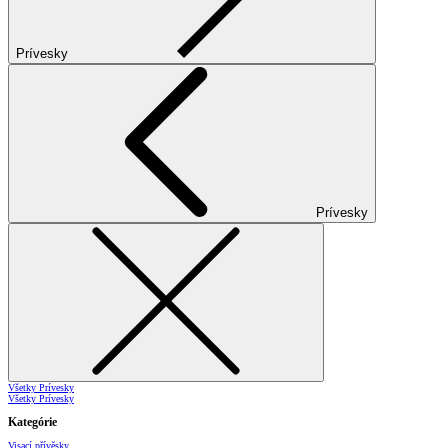
Prívesky
Prívesky
Všetky Prívesky
Všetky Prívesky
Kategórie
Visací přívěsky