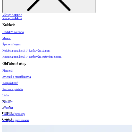
Všetky Kolekcie
Všetky Kolekcie
Kolekcie
DISNEY kolekcia
Marvel
Šperky s logom
Kolekcia pozlátená 14-karátovým zlatom
Kolekcia pozlátená 14-karátovým ružovým zlatom
Obľúbené témy
Písmená
Zvieratá a maznáčikovia
Rozprávkové
Rodina a priatelia
Láska
Novinky
Výpredaj
Darčekové poukazy
Vzory pre gravírovanie