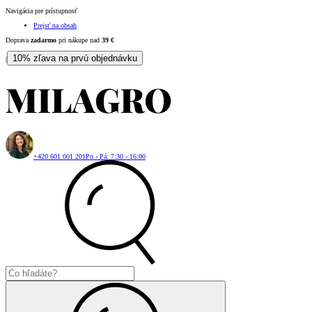
Navigácia pre prístupnosť
Prejsť na obsah
Doprava
zadarmo
pri nákupe nad
39
€
10% zľava na prvú objednávku
|
+420 601 001 201
Po - Pá: 7:30 - 16:00