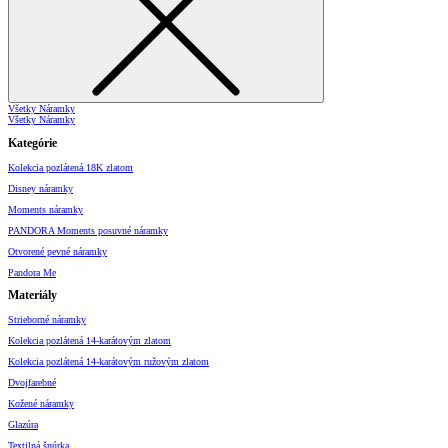
Všetky Náramky
Všetky Náramky
Kategórie
Kolekcia pozlátená 18K zlatom
Disney náramky
Moments náramky
PANDORA Moments posuvné náramky
Otvorené pevné náramky
Pandora Me
Materiály
Strieborné náramky
Kolekcia pozlátená 14-karátovým zlatom
Kolekcia pozlátená 14-karátovým ružovým zlatom
Dvojfarebné
Kožené náramky
Glazúra
Textilná šnúrka