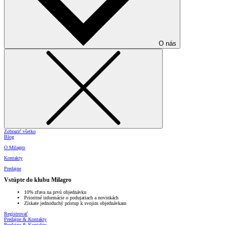
O nás
Zobraziť všetko
Blog
O Milagro
Kontakty
Predajne
Vstúpte do klubu Milagro
10% zľava na prvú objednávku
Prioritné informácie o podujatiach a novinkách
Získate jednoduchý prístup k svojim objednávkam
Registrovať
Predajne & Kontakty
Predajne & Kontakty