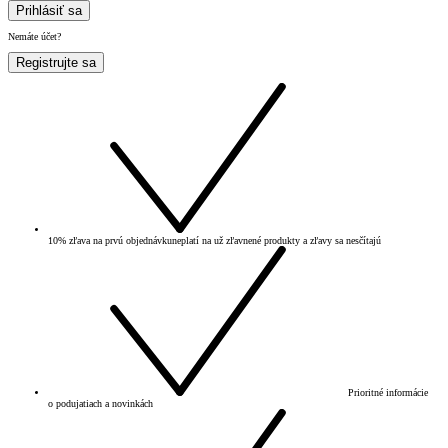
Prihlásiť sa
Nemáte účet?
Registrujte sa
10% zľava na prvú objednávku
neplatí na už zľavnené produkty a zľavy sa nesčítajú
Prioritné informácie
o podujatiach a novinkách