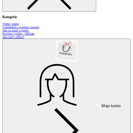
Kategórie
Všetky otázky
Certifikácia a overenie pravosti
Ako sa starať o šperky
Provízny systém / Affiliate
Ako určiť veľkosť
Moje konto