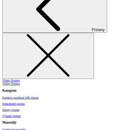
Prsteny
Všetky Prsteny
Všetky Prsteny
Kategórie
Kolekcia pozlátená 18K zlatom
Jednoduché prstene
Disney prstene
Výrazné prstene
Materiály
Strieborné materiály