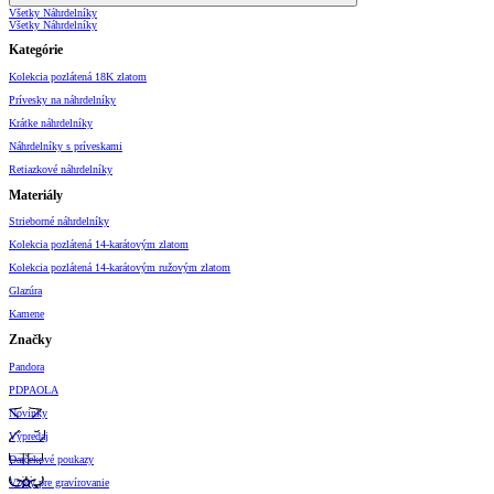
Všetky Náhrdelníky
Všetky Náhrdelníky
Kategórie
Kolekcia pozlátená 18K zlatom
Prívesky na náhrdelníky
Krátke náhrdelníky
Náhrdelníky s príveskami
Retiazkové náhrdelníky
Materiály
Strieborné náhrdelníky
Kolekcia pozlátená 14-karátovým zlatom
Kolekcia pozlátená 14-karátovým ružovým zlatom
Glazúra
Kamene
Značky
Pandora
PDPAOLA
Novinky
Výpredaj
Darčekové poukazy
Vzory pre gravírovanie