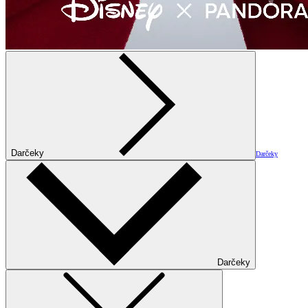
Darčeky
Darčeky
Darčeky