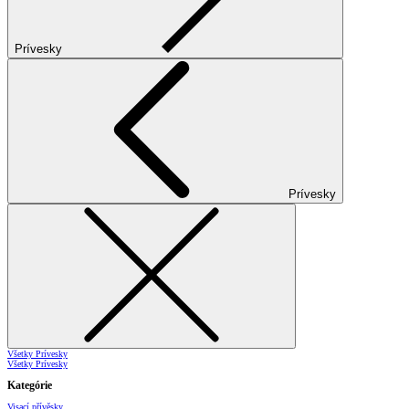
Prívesky
Prívesky
Všetky Prívesky
Všetky Prívesky
Kategórie
Visací přívěsky