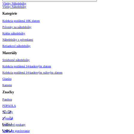
Všetky Náhrdelníky
Všetky Náhrdelníky
Kategórie
Kolekcia pozlátená 18K zlatom
Prívesky na náhrdelníky
Krátke náhrdelníky
Náhrdelníky s príveskami
Retiazkové náhrdelníky
Materiály
Strieborné náhrdelníky
Kolekcia pozlátená 14-karátovým zlatom
Kolekcia pozlátená 14-karátovým ružovým zlatom
Glazúra
Kamene
Značky
Pandora
PDPAOLA
Novinky
Výpredaj
Darčekové poukazy
Vzory pre gravírovanie