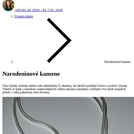
+420 601 001 201
Po - Pá: 7:30 - 16:00
Úvodná stránka
Narodeninové kamene
Narodeninové kamene
Tieto šperky nielenže zdobia vaše náhrdelníky či náramky, ale taktiež prinášajú šťastie a osobný význam.
Vyberte si šperk s kameňom zodpovedajúcim vášmu mesiacu narodenia a nechajte svoj šperk rozprávať
príbeh o vašej jedinečnej ceste životom.