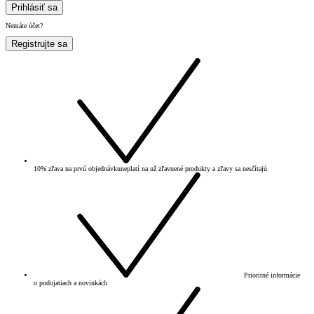
Prihlásiť sa
Nemáte účet?
Registrujte sa
10% zľava na prvú objednávku
neplatí na už zľavnené produkty a zľavy sa nesčítajú
Prioritné informácie
o podujatiach a novinkách