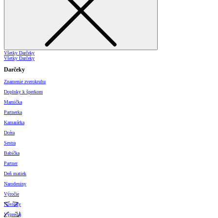
Všetky Darčeky
Všetky Darčeky
Darčeky
Znamenie zverokruhu
Doplnky k šperkom
Mamička
Partnerka
Kamarátka
Dcéra
Sestra
Babička
Partner
Deň matiek
Narodeniny
Výročie
Novinky
Výpredaj