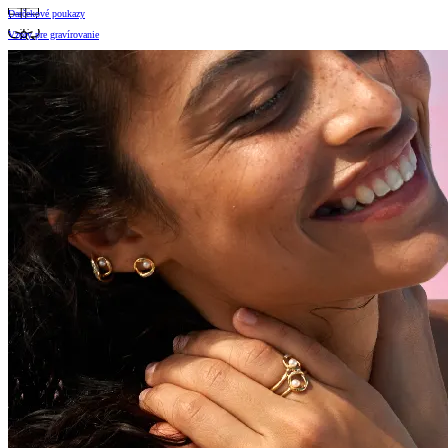
Darčekové poukazy
Vzory pre gravírovanie