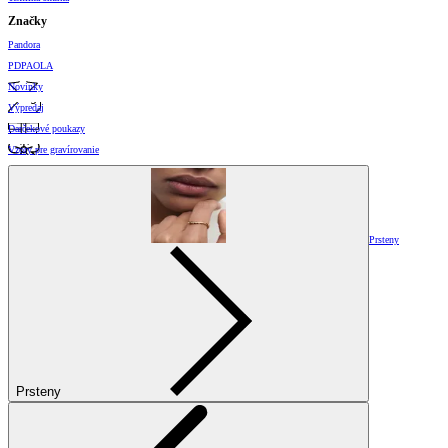
Značky
Pandora
PDPAOLA
Novinky
Výpredaj
Darčekové poukazy
Vzory pre gravírovanie
Prsteny
Prsteny