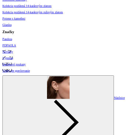
Kolekcia pozlátená 14-karátovým zlatom
Kolekcia pozlátená 14-karátovým ružovým zlatom
Prstene s kameňmi
Glazúra
Značky
Pandora
PDPAOLA
Novinky
Výpredaj
Darčekové poukazy
Vzory pre gravírovanie
Náušnice