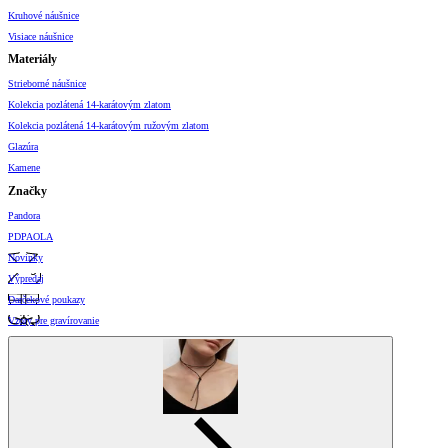
Kruhové náušnice
Visiace náušnice
Materiály
Strieborné náušnice
Kolekcia pozlátená 14-karátovým zlatom
Kolekcia pozlátená 14-karátovým ružovým zlatom
Glazúra
Kamene
Značky
Pandora
PDPAOLA
Novinky
Výpredaj
Darčekové poukazy
Vzory pre gravírovanie