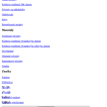
Kolekcia pozlátená 18K zlatom
Prívesky na náhrdelníky
Oddeľovače
Klipy
Bezpečnostné retiazky
Materiály
Strieborné prívesky
Kolekcia pozlátená 14-karátovým zlatom
Kolekcia pozlátená 14-karátovým ružovým zlatom
Dvojfarebné
Sklenené prívesky
Kamienkové prívesky
Glazúra
Značky
Pandora
PDPAOLA
Novinky
Výpredaj
Darčekové poukazy
Vzory pre gravírovanie