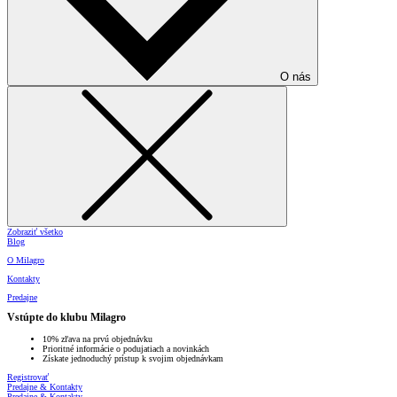
O nás
Zobraziť všetko
Blog
O Milagro
Kontakty
Predajne
Vstúpte do klubu Milagro
10% zľava na prvú objednávku
Prioritné informácie o podujatiach a novinkách
Získate jednoduchý prístup k svojim objednávkam
Registrovať
Predajne & Kontakty
Predajne & Kontakty