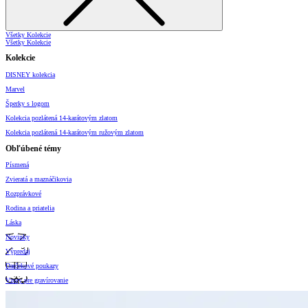
Všetky Kolekcie
Všetky Kolekcie
Kolekcie
DISNEY kolekcia
Marvel
Šperky s logom
Kolekcia pozlátená 14-karátovým zlatom
Kolekcia pozlátená 14-karátovým ružovým zlatom
Obľúbené témy
Písmená
Zvieratá a maznáčikovia
Rozprávkové
Rodina a priatelia
Láska
Novinky
Výpredaj
Darčekové poukazy
Vzory pre gravírovanie