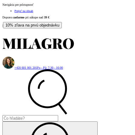
Navigácia pre prístupnosť
Prejsť na obsah
Doprava
zadarmo
pri nákupe nad
39
€
10% zľava na prvú objednávku
|
+420 601 001 201
Po - Pá: 7:30 - 16:00