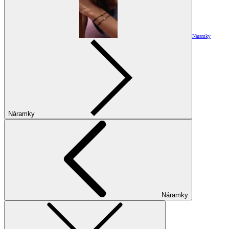
Náramky
Náramky
Náramky