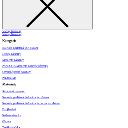
Všetky Náramky
Všetky Náramky
Kategórie
Kolekcia pozlátená 18K zlatom
Disney náramky
Moments náramky
PANDORA Moments posuvné náramky
Otvorené pevné náramky
Pandora Me
Materiály
Strieborné náramky
Kolekcia pozlátená 14-karátovým zlatom
Kolekcia pozlátená 14-karátovým ružovým zlatom
Dvojfarebné
Kožené náramky
Glazúra
Textilná šnúrka