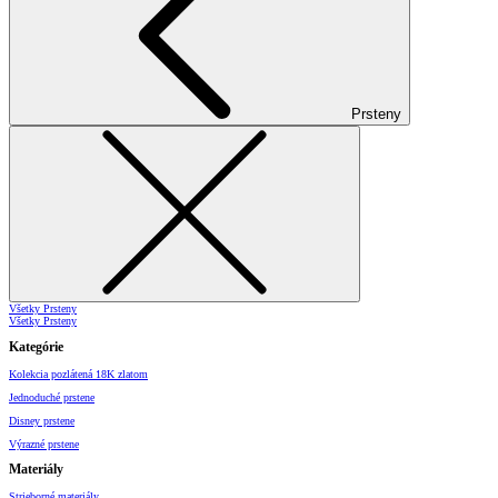
Prsteny
Všetky Prsteny
Všetky Prsteny
Kategórie
Kolekcia pozlátená 18K zlatom
Jednoduché prstene
Disney prstene
Výrazné prstene
Materiály
Strieborné materiály