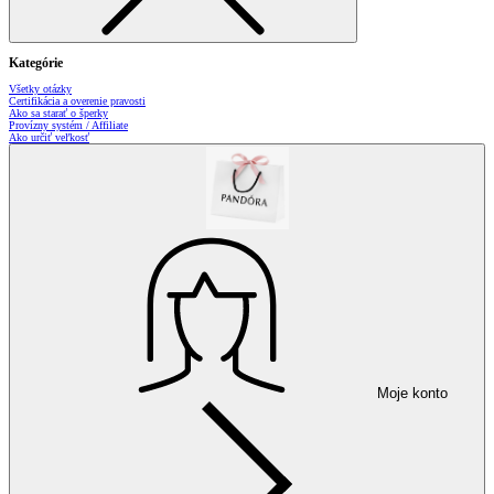
Kategórie
Všetky otázky
Certifikácia a overenie pravosti
Ako sa starať o šperky
Provízny systém / Affiliate
Ako určiť veľkosť
Moje konto