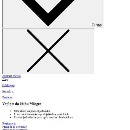
O nás
Zobraziť všetko
Blog
O Milagro
Kontakty
Predajne
Vstúpte do klubu Milagro
10% zľava na prvú objednávku
Prioritné informácie o podujatiach a novinkách
Získate jednoduchý prístup k svojim objednávkam
Registrovať
Predajne & Kontakty
Predajne & Kontakty