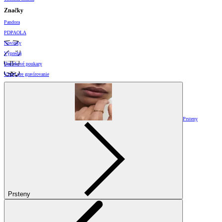
Značky
Pandora
PDPAOLA
Novinky
Výpredaj
Darčekové poukazy
Vzory pre gravírovanie
Prsteny
Prsteny