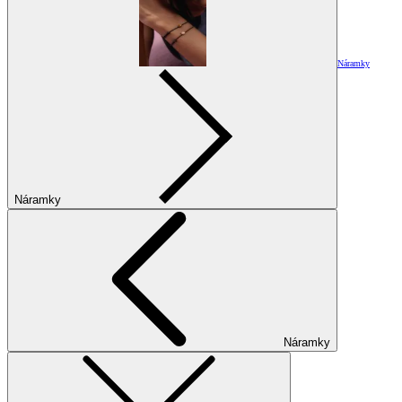
Náramky
Náramky
Náramky