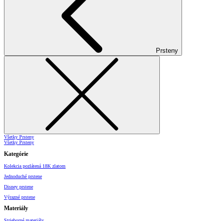
Prsteny
Všetky Prsteny
Všetky Prsteny
Kategórie
Kolekcia pozlátená 18K zlatom
Jednoduché prstene
Disney prstene
Výrazné prstene
Materiály
Strieborné materiály