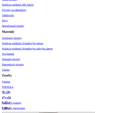
Kolekcia pozlátená 18K zlatom
Prívesky na náhrdelníky
Oddeľovače
Klipy
Bezpečnostné retiazky
Materiály
Strieborné prívesky
Kolekcia pozlátená 14-karátovým zlatom
Kolekcia pozlátená 14-karátovým ružovým zlatom
Dvojfarebné
Sklenené prívesky
Kamienkové prívesky
Glazúra
Značky
Pandora
PDPAOLA
Novinky
Výpredaj
Darčekové poukazy
Vzory pre gravírovanie