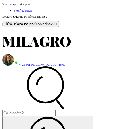
Navigácia pre prístupnosť
Prejsť na obsah
Doprava
zadarmo
pri nákupe nad
39
€
10% zľava na prvú objednávku
|
+420 601 001 201
Po - Pá: 7:30 - 16:00