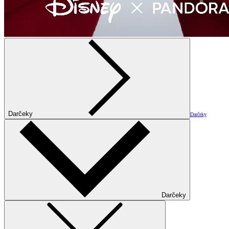
Darčeky
Darčeky
Darčeky