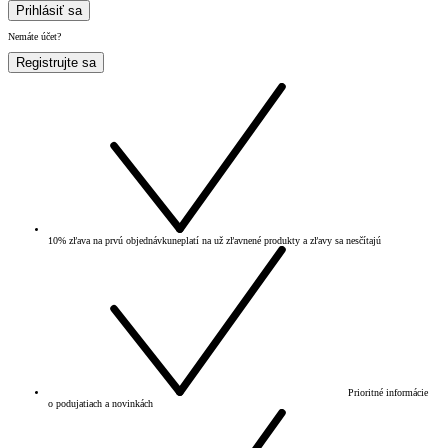
Prihlásiť sa
Nemáte účet?
Registrujte sa
10% zľava na prvú objednávku
neplatí na už zľavnené produkty a zľavy sa nesčítajú
Prioritné informácie
o podujatiach a novinkách