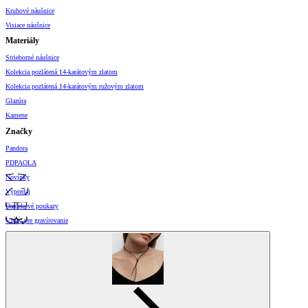
Kruhové náušnice
Visiace náušnice
Materiály
Strieborné náušnice
Kolekcia pozlátená 14-karátovým zlatom
Kolekcia pozlátená 14-karátovým ružovým zlatom
Glazúra
Kamene
Značky
Pandora
PDPAOLA
Novinky
Výpredaj
Darčekové poukazy
Vzory pre gravírovanie