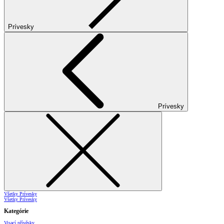
Prívesky
Prívesky
Všetky Prívesky
Všetky Prívesky
Kategórie
Visací přívěsky