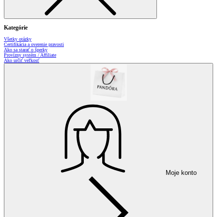
Kategórie
Všetky otázky
Certifikácia a overenie pravosti
Ako sa starať o šperky
Provízny systém / Affiliate
Ako určiť veľkosť
Moje konto