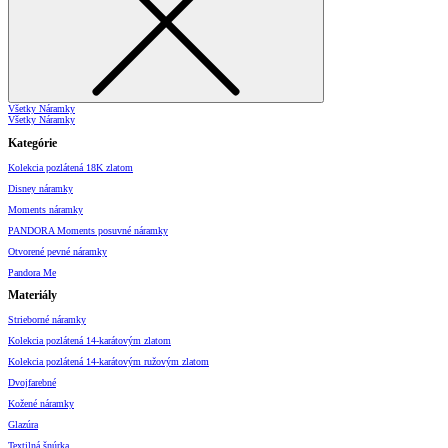
Všetky Náramky
Všetky Náramky
Kategórie
Kolekcia pozlátená 18K zlatom
Disney náramky
Moments náramky
PANDORA Moments posuvné náramky
Otvorené pevné náramky
Pandora Me
Materiály
Strieborné náramky
Kolekcia pozlátená 14-karátovým zlatom
Kolekcia pozlátená 14-karátovým ružovým zlatom
Dvojfarebné
Kožené náramky
Glazúra
Textilná šnúrka