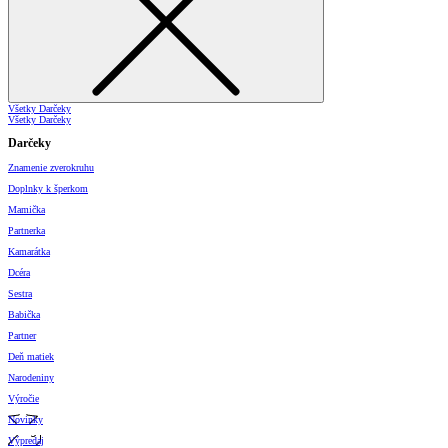
Všetky Darčeky
Všetky Darčeky
Darčeky
Znamenie zverokruhu
Doplnky k šperkom
Mamička
Partnerka
Kamarátka
Dcéra
Sestra
Babička
Partner
Deň matiek
Narodeniny
Výročie
Novinky
Výpredaj