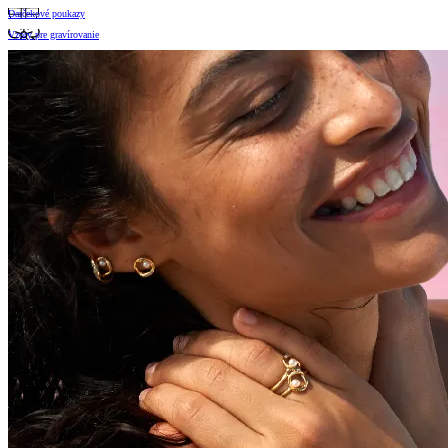
Darčekové poukazy
Vzory pre gravírovanie