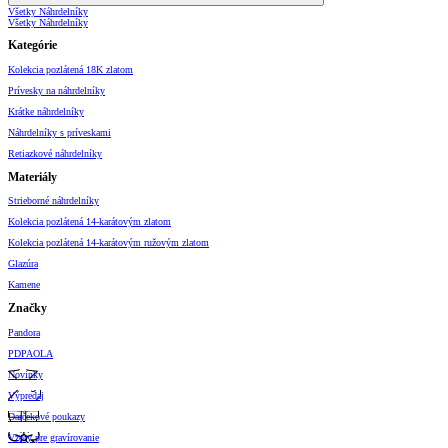
Všetky Náhrdelníky
Všetky Náhrdelníky
Kategórie
Kolekcia pozlátená 18K zlatom
Prívesky na náhrdelníky
Krátke náhrdelníky
Náhrdelníky s príveskami
Retiazkové náhrdelníky
Materiály
Strieborné náhrdelníky
Kolekcia pozlátená 14-karátovým zlatom
Kolekcia pozlátená 14-karátovým ružovým zlatom
Glazúra
Kamene
Značky
Pandora
PDPAOLA
Novinky
Výpredaj
Darčekové poukazy
Vzory pre gravírovanie