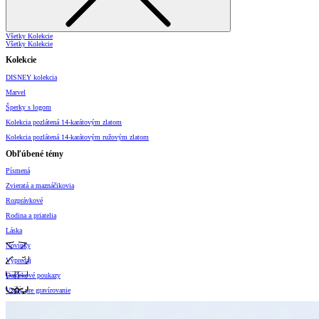
Všetky Kolekcie
Všetky Kolekcie
Kolekcie
DISNEY kolekcia
Marvel
Šperky s logom
Kolekcia pozlátená 14-karátovým zlatom
Kolekcia pozlátená 14-karátovým ružovým zlatom
Obľúbené témy
Písmená
Zvieratá a maznáčikovia
Rozprávkové
Rodina a priatelia
Láska
Novinky
Výpredaj
Darčekové poukazy
Vzory pre gravírovanie