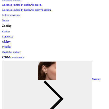
Kolekcia pozlátená 14-karátovým zlatom
Kolekcia pozlátená 14-karátovým ružovým zlatom
Prstene s kameňmi
Glazúra
Značky
Pandora
PDPAOLA
Novinky
Výpredaj
Darčekové poukazy
Vzory pre gravírovanie
Náušnice