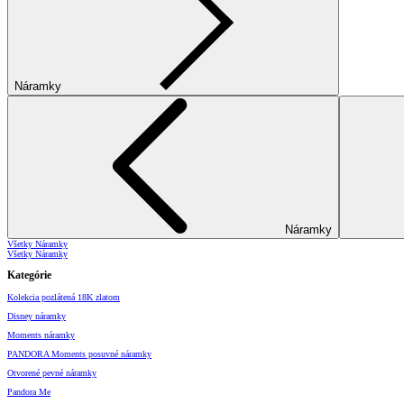
Náramky
Náramky
Všetky Náramky
Všetky Náramky
Kategórie
Kolekcia pozlátená 18K zlatom
Disney náramky
Moments náramky
PANDORA Moments posuvné náramky
Otvorené pevné náramky
Pandora Me