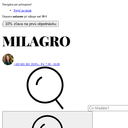
Navigácia pre prístupnosť
Prejsť na obsah
Doprava
zadarmo
pri nákupe nad
39
€
10% zľava na prvú objednávku
|
+420 601 001 201
Po - Pá: 7:30 - 16:00