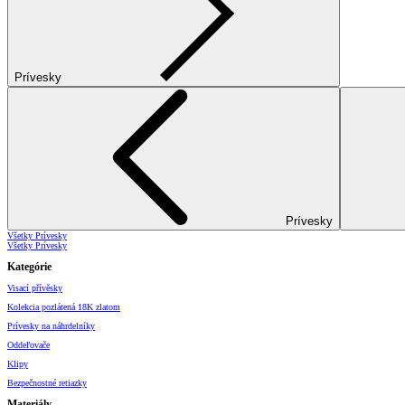
Prívesky
Prívesky
Všetky Prívesky
Všetky Prívesky
Kategórie
Visací přívěsky
Kolekcia pozlátená 18K zlatom
Prívesky na náhrdelníky
Oddeľovače
Klipy
Bezpečnostné retiazky
Materiály