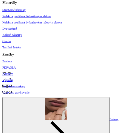
Materiály
Strieborné náramky
Kolekcia pozlátená 14-karátovým zlatom
Kolekcia pozlátená 14-karátovým ružovým zlatom
Dvojfarebné
Kožené náramky
Glazúra
Textilná šnúrka
Značky
Pandora
PDPAOLA
Novinky
Výpredaj
Darčekové poukazy
Vzory pre gravírovanie
Prsteny