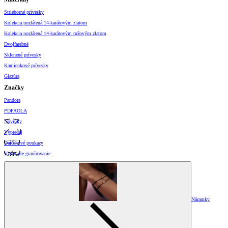
Strieborné prívesky
Kolekcia pozlátená 14-karátovým zlatom
Kolekcia pozlátená 14-karátovým ružovým zlatom
Dvojfarebné
Sklenené prívesky
Kamienkové prívesky
Glazúra
Značky
Pandora
PDPAOLA
Novinky
Výpredaj
Darčekové poukazy
Vzory pre gravírovanie
Náramky