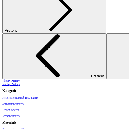
Prsteny
Prsteny
Všetky Prsteny
Všetky Prsteny
Kategórie
Kolekcia pozlátená 18K zlatom
Jednoduché prstene
Disney prstene
Výrazné prstene
Materiály