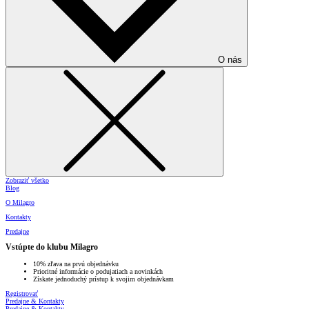
O nás
Zobraziť všetko
Blog
O Milagro
Kontakty
Predajne
Vstúpte do klubu Milagro
10% zľava na prvú objednávku
Prioritné informácie o podujatiach a novinkách
Získate jednoduchý prístup k svojim objednávkam
Registrovať
Predajne & Kontakty
Predajne & Kontakty