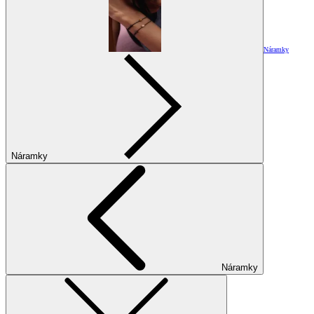
Náramky
Náramky
Náramky