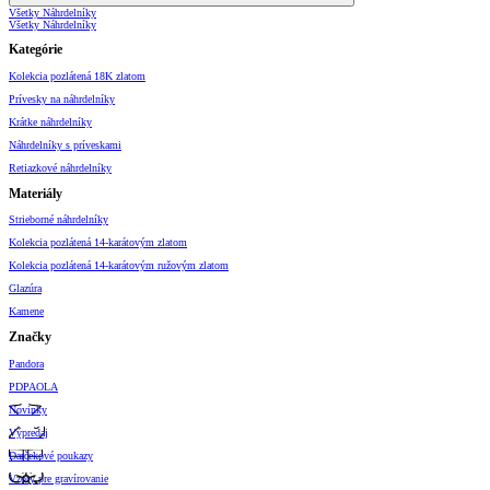
Všetky Náhrdelníky
Všetky Náhrdelníky
Kategórie
Kolekcia pozlátená 18K zlatom
Prívesky na náhrdelníky
Krátke náhrdelníky
Náhrdelníky s príveskami
Retiazkové náhrdelníky
Materiály
Strieborné náhrdelníky
Kolekcia pozlátená 14-karátovým zlatom
Kolekcia pozlátená 14-karátovým ružovým zlatom
Glazúra
Kamene
Značky
Pandora
PDPAOLA
Novinky
Výpredaj
Darčekové poukazy
Vzory pre gravírovanie