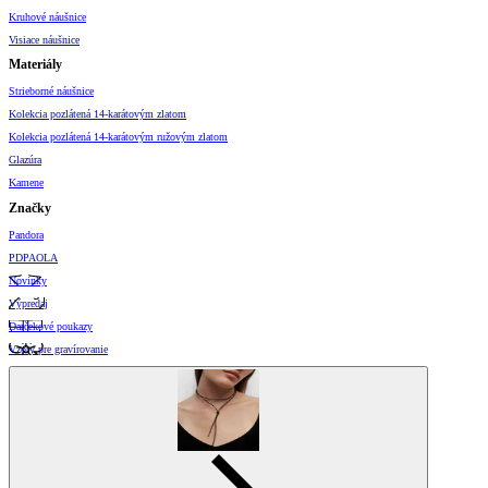
Kruhové náušnice
Visiace náušnice
Materiály
Strieborné náušnice
Kolekcia pozlátená 14-karátovým zlatom
Kolekcia pozlátená 14-karátovým ružovým zlatom
Glazúra
Kamene
Značky
Pandora
PDPAOLA
Novinky
Výpredaj
Darčekové poukazy
Vzory pre gravírovanie