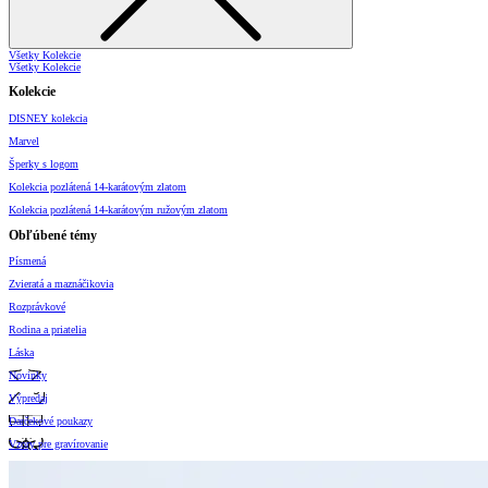
Všetky Kolekcie
Všetky Kolekcie
Kolekcie
DISNEY kolekcia
Marvel
Šperky s logom
Kolekcia pozlátená 14-karátovým zlatom
Kolekcia pozlátená 14-karátovým ružovým zlatom
Obľúbené témy
Písmená
Zvieratá a maznáčikovia
Rozprávkové
Rodina a priatelia
Láska
Novinky
Výpredaj
Darčekové poukazy
Vzory pre gravírovanie