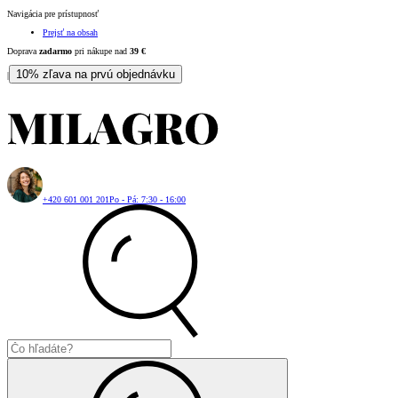
Navigácia pre prístupnosť
Prejsť na obsah
Doprava
zadarmo
pri nákupe nad
39
€
10% zľava na prvú objednávku
|
+420 601 001 201
Po - Pá: 7:30 - 16:00