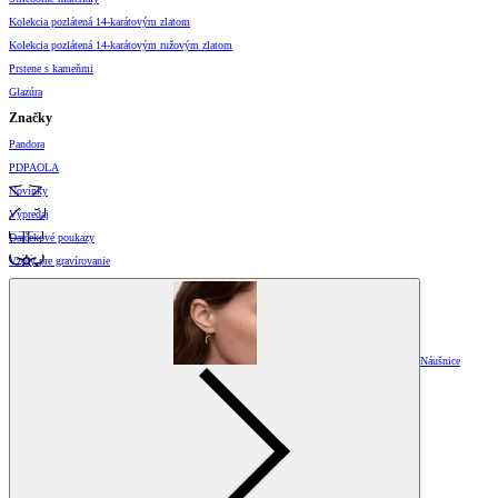
Kolekcia pozlátená 14-karátovým zlatom
Kolekcia pozlátená 14-karátovým ružovým zlatom
Prstene s kameňmi
Glazúra
Značky
Pandora
PDPAOLA
Novinky
Výpredaj
Darčekové poukazy
Vzory pre gravírovanie
Náušnice