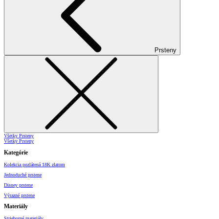
Prsteny
Všetky Prsteny
Všetky Prsteny
Kategórie
Kolekcia pozlátená 18K zlatom
Jednoduché prstene
Disney prstene
Výrazné prstene
Materiály
Strieborné materiály