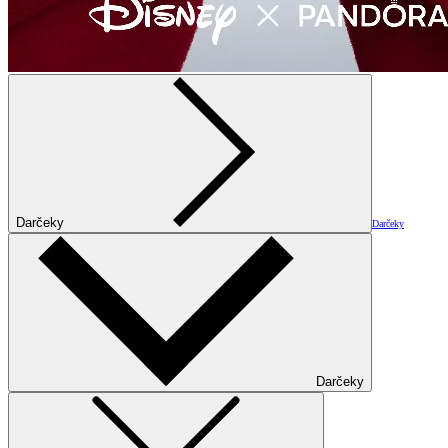
Darčeky
Darčeky
Darčeky