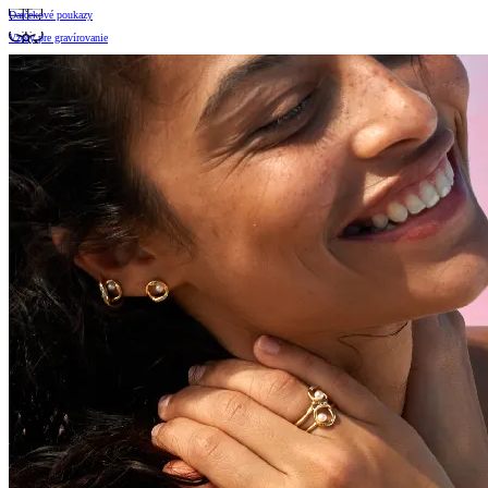
Darčekové poukazy
Vzory pre gravírovanie