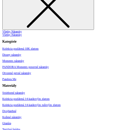
Všetky Náramky
Všetky Náramky
Kategórie
Kolekcia pozlátená 18K zlatom
Disney náramky
Moments náramky
PANDORA Moments posuvné náramky
Otvorené pevné náramky
Pandora Me
Materiály
Strieborné náramky
Kolekcia pozlátená 14-karátovým zlatom
Kolekcia pozlátená 14-karátovým ružovým zlatom
Dvojfarebné
Kožené náramky
Glazúra
Textilná šnúrka