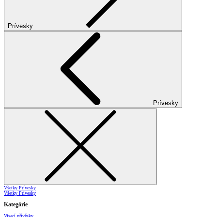
Prívesky
Prívesky
Všetky Prívesky
Všetky Prívesky
Kategórie
Visací přívěsky