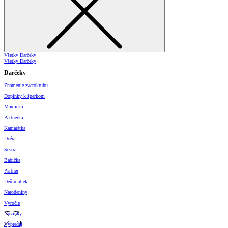
Všetky Darčeky
Všetky Darčeky
Darčeky
Znamenie zverokruhu
Doplnky k šperkom
Mamička
Partnerka
Kamarátka
Dcéra
Sestra
Babička
Partner
Deň matiek
Narodeniny
Výročie
Novinky
Výpredaj