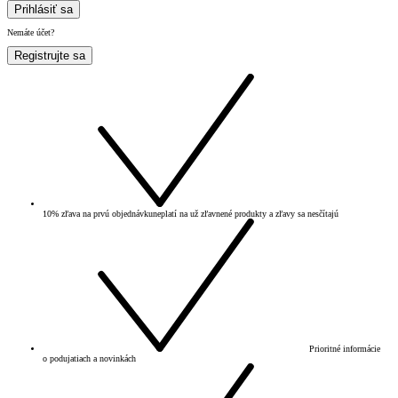
Prihlásiť sa
Nemáte účet?
Registrujte sa
10% zľava na prvú objednávku
neplatí na už zľavnené produkty a zľavy sa nesčítajú
Prioritné informácie
o podujatiach a novinkách