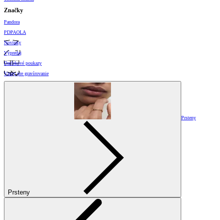
Značky
Pandora
PDPAOLA
Novinky
Výpredaj
Darčekové poukazy
Vzory pre gravírovanie
Prsteny
Prsteny