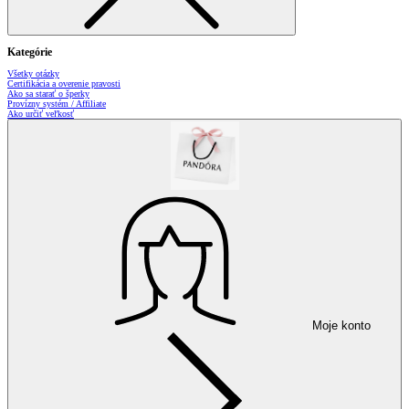
Kategórie
Všetky otázky
Certifikácia a overenie pravosti
Ako sa starať o šperky
Provízny systém / Affiliate
Ako určiť veľkosť
Moje konto