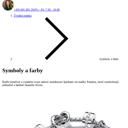
+420 601 001 201
Po - Pá: 7:30 - 16:00
Úvodná stránka
Symboly a farby
Symboly a farby
Buďte kreatívni a vyjadrite svoje radosti unikátnymi šperkami od značky Pandora, ktoré symbolizujú
jedinečné a farebné okamihy života.