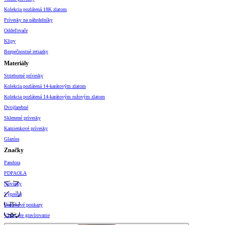
Kolekcia pozlátená 18K zlatom
Prívesky na náhrdelníky
Oddeľovače
Klipy
Bezpečnostné retiazky
Materiály
Strieborné prívesky
Kolekcia pozlátená 14-karátovým zlatom
Kolekcia pozlátená 14-karátovým ružovým zlatom
Dvojfarebné
Sklenené prívesky
Kamienkové prívesky
Glazúra
Značky
Pandora
PDPAOLA
Novinky
Výpredaj
Darčekové poukazy
Vzory pre gravírovanie