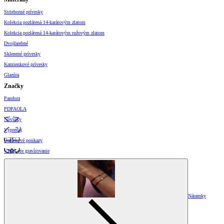
Strieborné prívesky
Kolekcia pozlátená 14-karátovým zlatom
Kolekcia pozlátená 14-karátovým ružovým zlatom
Dvojfarebné
Sklenené prívesky
Kamienkové prívesky
Glazúra
Značky
Pandora
PDPAOLA
Novinky
Výpredaj
Darčekové poukazy
Vzory pre gravírovanie
Náramky