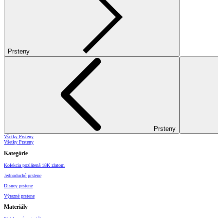
Prsteny
Prsteny
Všetky Prsteny
Všetky Prsteny
Kategórie
Kolekcia pozlátená 18K zlatom
Jednoduché prstene
Disney prstene
Výrazné prstene
Materiály