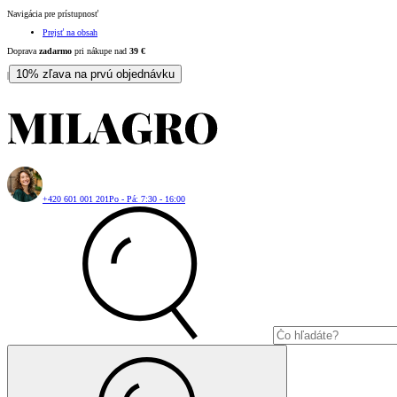
Navigácia pre prístupnosť
Prejsť na obsah
Doprava
zadarmo
pri nákupe nad
39
€
10% zľava na prvú objednávku
|
+420 601 001 201
Po - Pá: 7:30 - 16:00