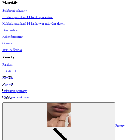
Materiály
Strieborné náramky
Kolekcia pozlátená 14-karátovým zlatom
Kolekcia pozlátená 14-karátovým ružovým zlatom
Dvojfarebné
Kožené náramky
Glazúra
Textilná šnúrka
Značky
Pandora
PDPAOLA
Novinky
Výpredaj
Darčekové poukazy
Vzory pre gravírovanie
Prsteny