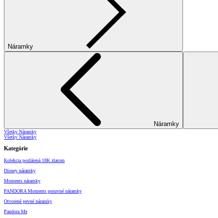
Náramky
Náramky
Všetky Náramky
Všetky Náramky
Kategórie
Kolekcia pozlátená 18K zlatom
Disney náramky
Moments náramky
PANDORA Moments posuvné náramky
Otvorené pevné náramky
Pandora Me