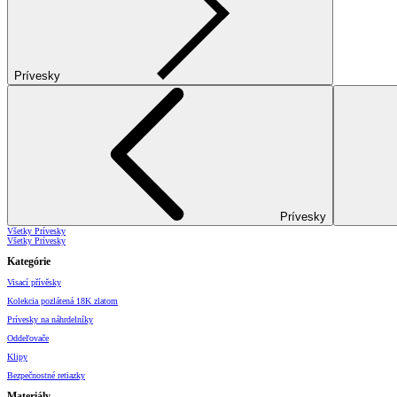
Prívesky
Prívesky
Všetky Prívesky
Všetky Prívesky
Kategórie
Visací přívěsky
Kolekcia pozlátená 18K zlatom
Prívesky na náhrdelníky
Oddeľovače
Klipy
Bezpečnostné retiazky
Materiály