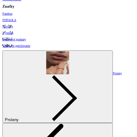
Značky
Pandora
PDPAOLA
Novinky
Výpredaj
Darčekové poukazy
Vzory pre gravírovanie
Prsteny
Prsteny