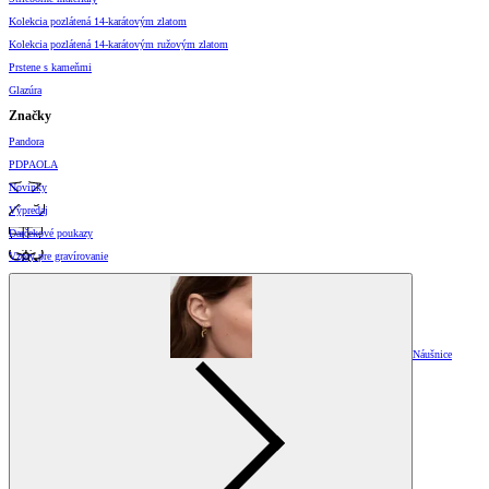
Kolekcia pozlátená 14-karátovým zlatom
Kolekcia pozlátená 14-karátovým ružovým zlatom
Prstene s kameňmi
Glazúra
Značky
Pandora
PDPAOLA
Novinky
Výpredaj
Darčekové poukazy
Vzory pre gravírovanie
Náušnice