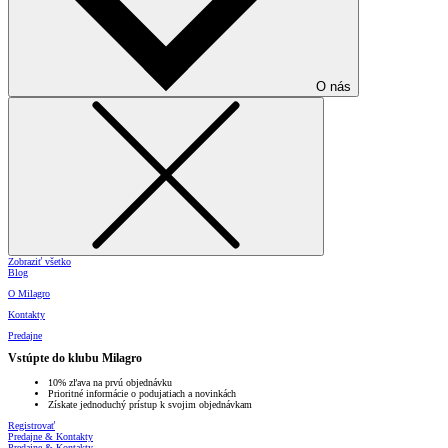
O nás
Zobraziť všetko
Blog
O Milagro
Kontakty
Predajne
Vstúpte do klubu Milagro
10% zľava na prvú objednávku
Prioritné informácie o podujatiach a novinkách
Získate jednoduchý prístup k svojim objednávkam
Registrovať
Predajne & Kontakty
Predajne & Kontakty