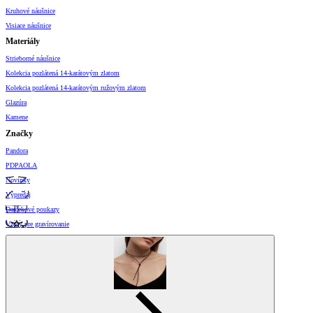
Kruhové náušnice
Visiace náušnice
Materiály
Strieborné náušnice
Kolekcia pozlátená 14-karátovým zlatom
Kolekcia pozlátená 14-karátovým ružovým zlatom
Glazúra
Kamene
Značky
Pandora
PDPAOLA
Novinky
Výpredaj
Darčekové poukazy
Vzory pre gravírovanie