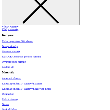
Všetky Náramky
Všetky Náramky
Kategórie
Kolekcia pozlátená 18K zlatom
Disney náramky
Moments náramky
PANDORA Moments posuvné náramky
Otvorené pevné náramky
Pandora Me
Materiály
Strieborné náramky
Kolekcia pozlátená 14-karátovým zlatom
Kolekcia pozlátená 14-karátovým ružovým zlatom
Dvojfarebné
Kožené náramky
Glazúra
Textilná šnúrka