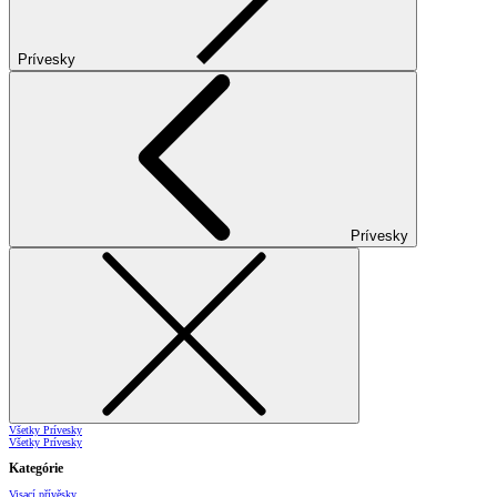
Prívesky
Prívesky
Všetky Prívesky
Všetky Prívesky
Kategórie
Visací přívěsky