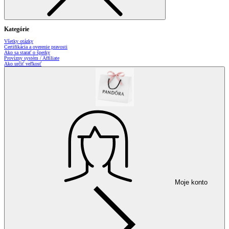
Kategórie
Všetky otázky
Certifikácia a overenie pravosti
Ako sa starať o šperky
Provízny systém / Affiliate
Ako určiť veľkosť
Moje konto