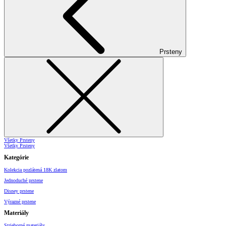
Prsteny
Všetky Prsteny
Všetky Prsteny
Kategórie
Kolekcia pozlátená 18K zlatom
Jednoduché prstene
Disney prstene
Výrazné prstene
Materiály
Strieborné materiály