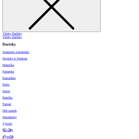
Všetky Darčeky
Všetky Darčeky
Darčeky
Znamenie zverokruhu
Doplnky k šperkom
Mamička
Partnerka
Kamarátka
Dcéra
Sestra
Babička
Partner
Deň matiek
Narodeniny
Výročie
Novinky
Výpredaj