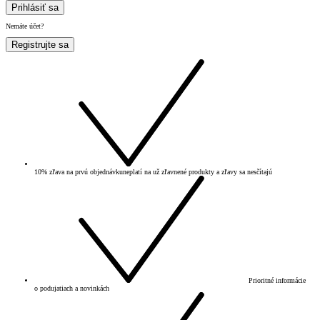
Prihlásiť sa
Nemáte účet?
Registrujte sa
10% zľava na prvú objednávku
neplatí na už zľavnené produkty a zľavy sa nesčítajú
Prioritné informácie
o podujatiach a novinkách