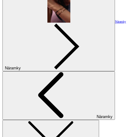
Náramky
Náramky
Náramky