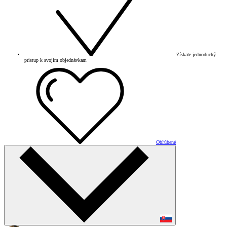
Získate jednoduchý
prístup k svojim objednávkam
Obľúbené