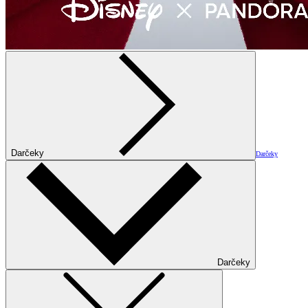
Darčeky
Darčeky
Darčeky