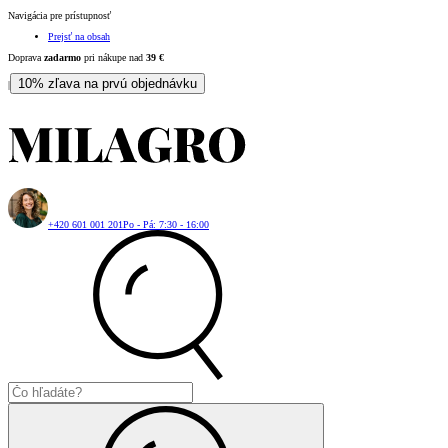
Navigácia pre prístupnosť
Prejsť na obsah
Doprava
zadarmo
pri nákupe nad
39
€
10% zľava na prvú objednávku
|
+420 601 001 201
Po - Pá: 7:30 - 16:00