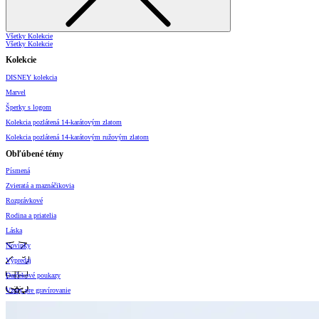
Všetky Kolekcie
Všetky Kolekcie
Kolekcie
DISNEY kolekcia
Marvel
Šperky s logom
Kolekcia pozlátená 14-karátovým zlatom
Kolekcia pozlátená 14-karátovým ružovým zlatom
Obľúbené témy
Písmená
Zvieratá a maznáčikovia
Rozprávkové
Rodina a priatelia
Láska
Novinky
Výpredaj
Darčekové poukazy
Vzory pre gravírovanie