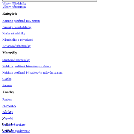
Všetky Náhrdelníky
Všetky Náhrdelníky
Kategórie
Kolekcia pozlátená 18K zlatom
Prívesky na náhrdelníky
Krátke náhrdelníky
Náhrdelníky s príveskami
Retiazkové náhrdelníky
Materiály
Strieborné náhrdelníky
Kolekcia pozlátená 14-karátovým zlatom
Kolekcia pozlátená 14-karátovým ružovým zlatom
Glazúra
Kamene
Značky
Pandora
PDPAOLA
Novinky
Výpredaj
Darčekové poukazy
Vzory pre gravírovanie