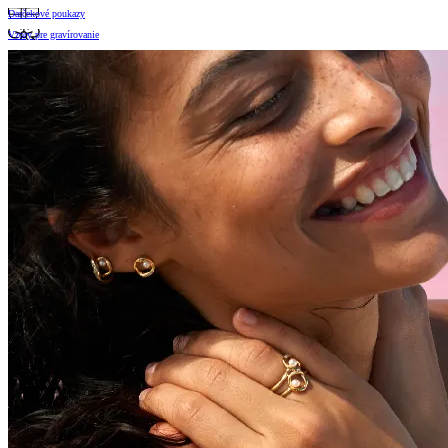
Darčekové poukazy
Vzory pre gravírovanie