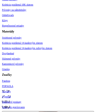
Kolekcia pozlátená 18K zlatom
Prívesky na náhrdelníky
Oddeľovače
Klipy
Bezpečnostné retiazky
Materiály
Strieborné prívesky
Kolekcia pozlátená 14-karátovým zlatom
Kolekcia pozlátená 14-karátovým ružovým zlatom
Dvojfarebné
Sklenené prívesky
Kamienkové prívesky
Glazúra
Značky
Pandora
PDPAOLA
Novinky
Výpredaj
Darčekové poukazy
Vzory pre gravírovanie