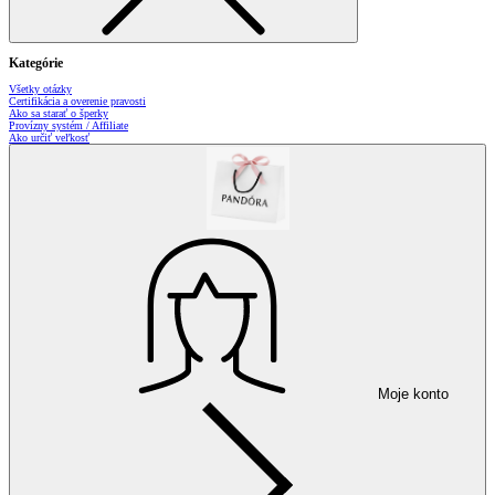
Kategórie
Všetky otázky
Certifikácia a overenie pravosti
Ako sa starať o šperky
Provízny systém / Affiliate
Ako určiť veľkosť
Moje konto