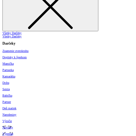
Všetky Darčeky
Všetky Darčeky
Darčeky
Znamenie zverokruhu
Doplnky k šperkom
Mamička
Partnerka
Kamarátka
Dcéra
Sestra
Babička
Partner
Deň matiek
Narodeniny
Výročie
Novinky
Výpredaj