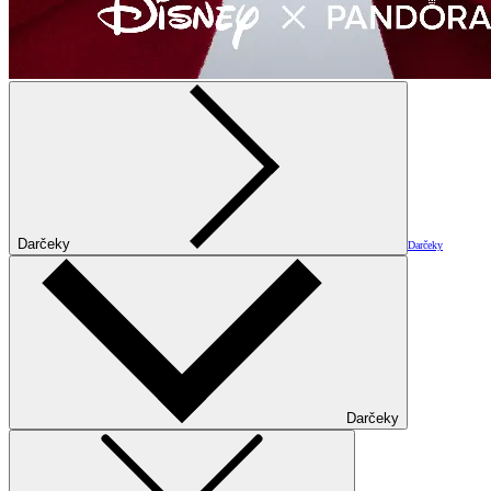
Darčeky
Darčeky
Darčeky