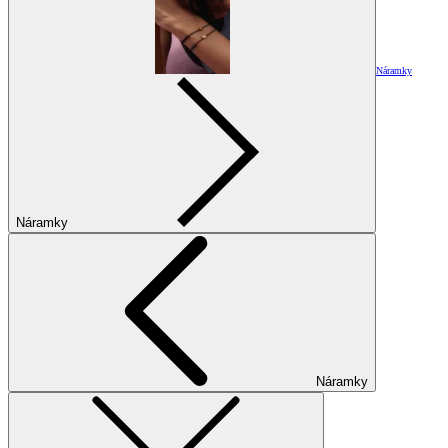
Náramky
Náramky
Náramky