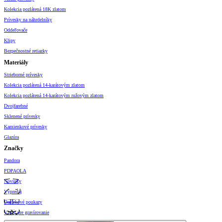
Kolekcia pozlátená 18K zlatom
Prívesky na náhrdelníky
Oddeľovače
Klipy
Bezpečnostné retiazky
Materiály
Strieborné prívesky
Kolekcia pozlátená 14-karátovým zlatom
Kolekcia pozlátená 14-karátovým ružovým zlatom
Dvojfarebné
Sklenené prívesky
Kamienkové prívesky
Glazúra
Značky
Pandora
PDPAOLA
Novinky
Výpredaj
Darčekové poukazy
Vzory pre gravírovanie