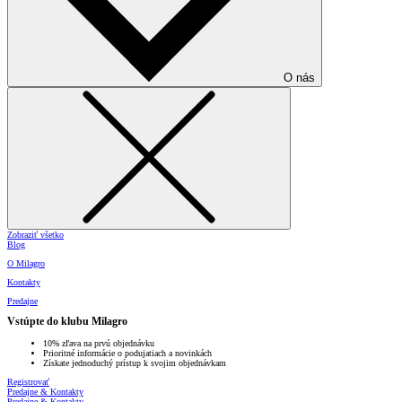
O nás
Zobraziť všetko
Blog
O Milagro
Kontakty
Predajne
Vstúpte do klubu Milagro
10% zľava na prvú objednávku
Prioritné informácie o podujatiach a novinkách
Získate jednoduchý prístup k svojim objednávkam
Registrovať
Predajne & Kontakty
Predajne & Kontakty