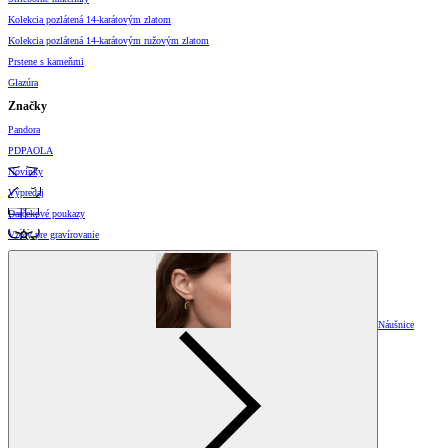
Kolekcia pozlátená 14-karátovým zlatom
Kolekcia pozlátená 14-karátovým ružovým zlatom
Prstene s kameňmi
Glazúra
Značky
Pandora
PDPAOLA
Novinky
Výpredaj
Darčekové poukazy
Vzory pre gravírovanie
Náušnice