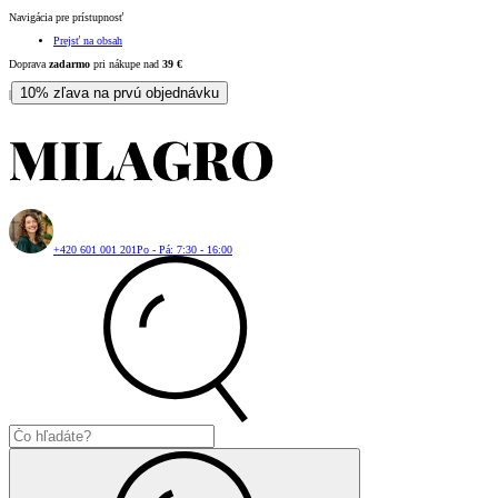
Navigácia pre prístupnosť
Prejsť na obsah
Doprava
zadarmo
pri nákupe nad
39
€
10% zľava na prvú objednávku
|
+420 601 001 201
Po - Pá: 7:30 - 16:00