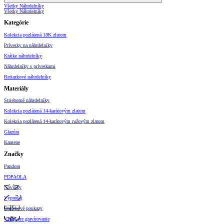
Všetky Náhrdelníky
Všetky Náhrdelníky
Kategórie
Kolekcia pozlátená 18K zlatom
Prívesky na náhrdelníky
Krátke náhrdelníky
Náhrdelníky s príveskami
Retiazkové náhrdelníky
Materiály
Strieborné náhrdelníky
Kolekcia pozlátená 14-karátovým zlatom
Kolekcia pozlátená 14-karátovým ružovým zlatom
Glazúra
Kamene
Značky
Pandora
PDPAOLA
Novinky
Výpredaj
Darčekové poukazy
Vzory pre gravírovanie