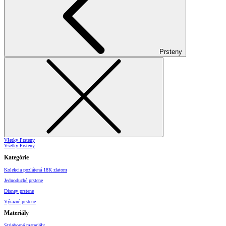
Prsteny
Všetky Prsteny
Všetky Prsteny
Kategórie
Kolekcia pozlátená 18K zlatom
Jednoduché prstene
Disney prstene
Výrazné prstene
Materiály
Strieborné materiály