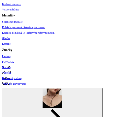
Kruhové náušnice
Visiace náušnice
Materiály
Strieborné náušnice
Kolekcia pozlátená 14-karátovým zlatom
Kolekcia pozlátená 14-karátovým ružovým zlatom
Glazúra
Kamene
Značky
Pandora
PDPAOLA
Novinky
Výpredaj
Darčekové poukazy
Vzory pre gravírovanie