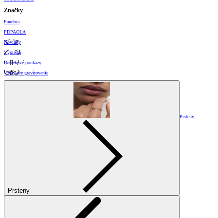
Značky
Pandora
PDPAOLA
Novinky
Výpredaj
Darčekové poukazy
Vzory pre gravírovanie
Prsteny
Prsteny