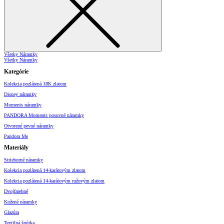
Všetky Náramky
Všetky Náramky
Kategórie
Kolekcia pozlátená 18K zlatom
Disney náramky
Moments náramky
PANDORA Moments posuvné náramky
Otvorené pevné náramky
Pandora Me
Materiály
Strieborné náramky
Kolekcia pozlátená 14-karátovým zlatom
Kolekcia pozlátená 14-karátovým ružovým zlatom
Dvojfarebné
Kožené náramky
Glazúra
Textilná šnúrka