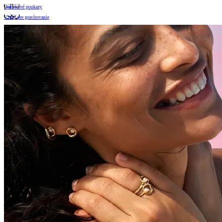
Darčekové poukazy
Vzory pre gravírovanie