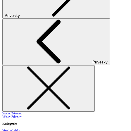
Prívesky
Prívesky
Všetky Prívesky
Všetky Prívesky
Kategórie
Visací přívěsky