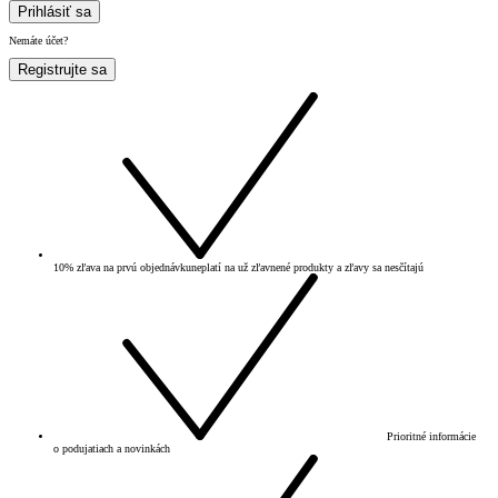
Prihlásiť sa
Nemáte účet?
Registrujte sa
10% zľava na prvú objednávku
neplatí na už zľavnené produkty a zľavy sa nesčítajú
Prioritné informácie
o podujatiach a novinkách