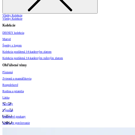
Všetky Kolekcie
Všetky Kolekcie
Kolekcie
DISNEY kolekcia
Marvel
Šperky s logom
Kolekcia pozlátená 14-karátovým zlatom
Kolekcia pozlátená 14-karátovým ružovým zlatom
Obľúbené témy
Písmená
Zvieratá a maznáčikovia
Rozprávkové
Rodina a priatelia
Láska
Novinky
Výpredaj
Darčekové poukazy
Vzory pre gravírovanie