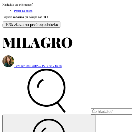
Navigácia pre prístupnosť
Prejsť na obsah
Doprava
zadarmo
pri nákupe nad
39
€
10% zľava na prvú objednávku
|
+420 601 001 201
Po - Pá: 7:30 - 16:00