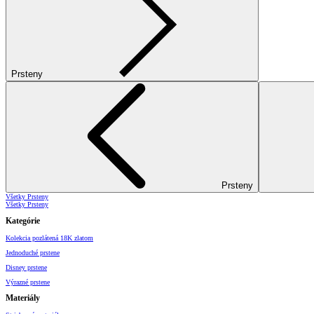
Prsteny
Prsteny
Všetky Prsteny
Všetky Prsteny
Kategórie
Kolekcia pozlátená 18K zlatom
Jednoduché prstene
Disney prstene
Výrazné prstene
Materiály