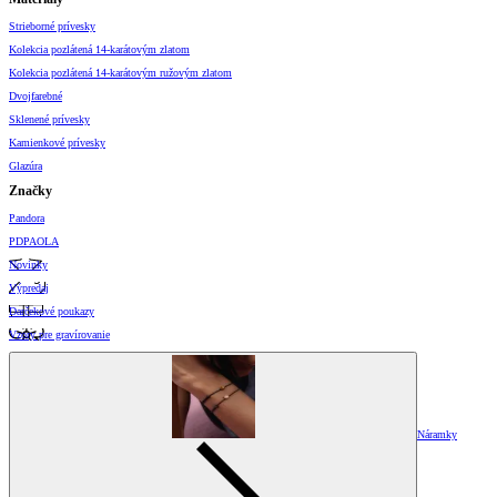
Strieborné prívesky
Kolekcia pozlátená 14-karátovým zlatom
Kolekcia pozlátená 14-karátovým ružovým zlatom
Dvojfarebné
Sklenené prívesky
Kamienkové prívesky
Glazúra
Značky
Pandora
PDPAOLA
Novinky
Výpredaj
Darčekové poukazy
Vzory pre gravírovanie
Náramky