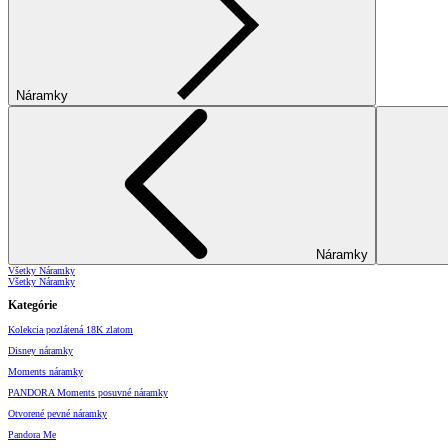
Náramky
Náramky
Všetky Náramky
Všetky Náramky
Kategórie
Kolekcia pozlátená 18K zlatom
Disney náramky
Moments náramky
PANDORA Moments posuvné náramky
Otvorené pevné náramky
Pandora Me