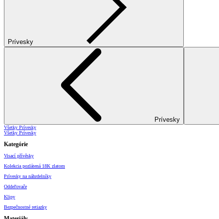
Prívesky
Prívesky
Všetky Prívesky
Všetky Prívesky
Kategórie
Visací přívěsky
Kolekcia pozlátená 18K zlatom
Prívesky na náhrdelníky
Oddeľovače
Klipy
Bezpečnostné retiazky
Materiály