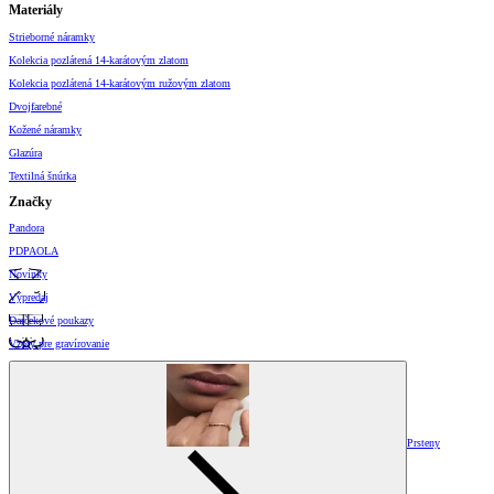
Materiály
Strieborné náramky
Kolekcia pozlátená 14-karátovým zlatom
Kolekcia pozlátená 14-karátovým ružovým zlatom
Dvojfarebné
Kožené náramky
Glazúra
Textilná šnúrka
Značky
Pandora
PDPAOLA
Novinky
Výpredaj
Darčekové poukazy
Vzory pre gravírovanie
Prsteny