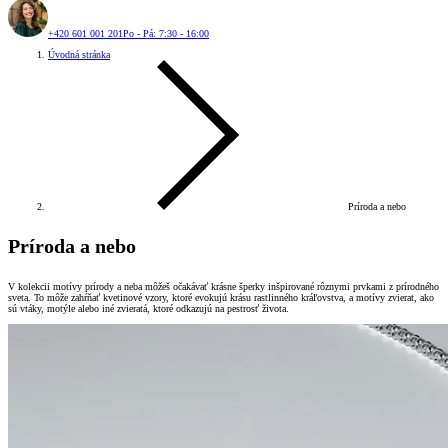
+420 601 001 201
Po - Pá: 7:30 - 16:00
Úvodná stránka
Príroda a nebo
Príroda a nebo
V kolekcii motívy prírody a neba môžeš očakávať krásne šperky inšpirované rôznymi prvkami z prírodného
sveta. To môže zahŕňať kvetinové vzory, ktoré evokujú krásu rastlinného kráľovstva, a motívy zvierat, ako
sú vtáky, motýle alebo iné zvieratá, ktoré odkazujú na pestrosť života.