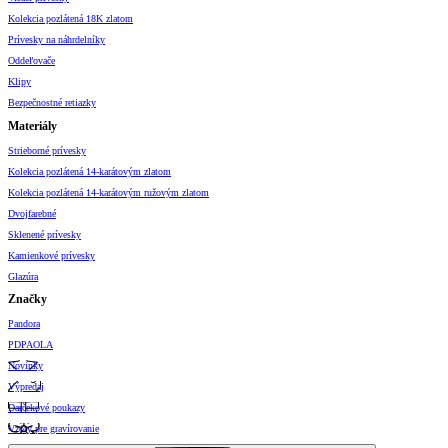
Kolekcia pozlátená 18K zlatom
Prívesky na náhrdelníky
Oddeľovače
Klipy
Bezpečnostné retiazky
Materiály
Strieborné prívesky
Kolekcia pozlátená 14-karátovým zlatom
Kolekcia pozlátená 14-karátovým ružovým zlatom
Dvojfarebné
Sklenené prívesky
Kamienkové prívesky
Glazúra
Značky
Pandora
PDPAOLA
Novinky
Výpredaj
Darčekové poukazy
Vzory pre gravírovanie