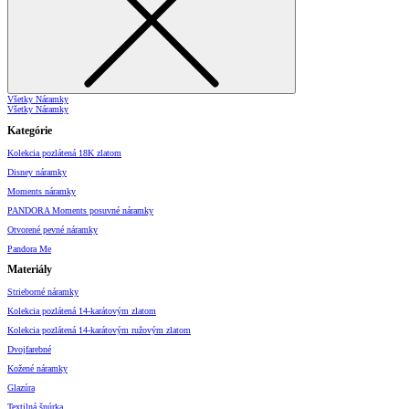
Všetky Náramky
Všetky Náramky
Kategórie
Kolekcia pozlátená 18K zlatom
Disney náramky
Moments náramky
PANDORA Moments posuvné náramky
Otvorené pevné náramky
Pandora Me
Materiály
Strieborné náramky
Kolekcia pozlátená 14-karátovým zlatom
Kolekcia pozlátená 14-karátovým ružovým zlatom
Dvojfarebné
Kožené náramky
Glazúra
Textilná šnúrka