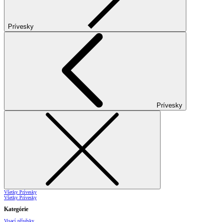
Prívesky
Prívesky
Všetky Prívesky
Všetky Prívesky
Kategórie
Visací přívěsky