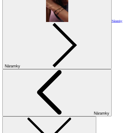
Náramky
Náramky
Náramky