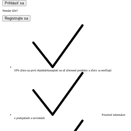
Prihlásiť sa
Nemáte účet?
Registrujte sa
10% zľava na prvú objednávku
neplatí na už zľavnené produkty a zľavy sa nesčítajú
Prioritné informácie
o podujatiach a novinkách