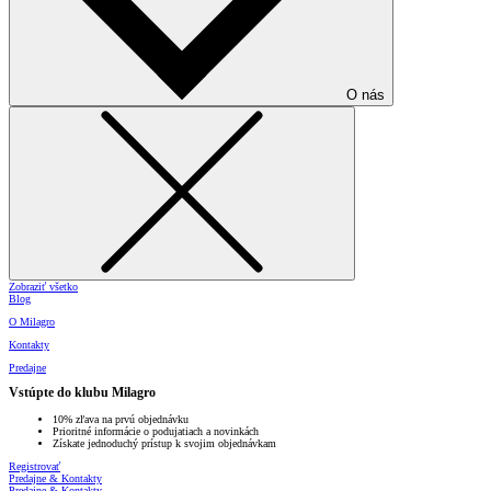
O nás
Zobraziť všetko
Blog
O Milagro
Kontakty
Predajne
Vstúpte do klubu Milagro
10% zľava na prvú objednávku
Prioritné informácie o podujatiach a novinkách
Získate jednoduchý prístup k svojim objednávkam
Registrovať
Predajne & Kontakty
Predajne & Kontakty