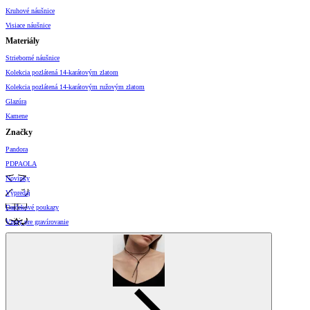
Kruhové náušnice
Visiace náušnice
Materiály
Strieborné náušnice
Kolekcia pozlátená 14-karátovým zlatom
Kolekcia pozlátená 14-karátovým ružovým zlatom
Glazúra
Kamene
Značky
Pandora
PDPAOLA
Novinky
Výpredaj
Darčekové poukazy
Vzory pre gravírovanie