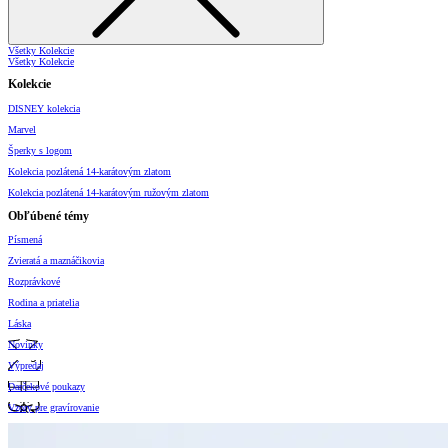
Všetky Kolekcie
Všetky Kolekcie
Kolekcie
DISNEY kolekcia
Marvel
Šperky s logom
Kolekcia pozlátená 14-karátovým zlatom
Kolekcia pozlátená 14-karátovým ružovým zlatom
Obľúbené témy
Písmená
Zvieratá a maznáčikovia
Rozprávkové
Rodina a priatelia
Láska
Novinky
Výpredaj
Darčekové poukazy
Vzory pre gravírovanie