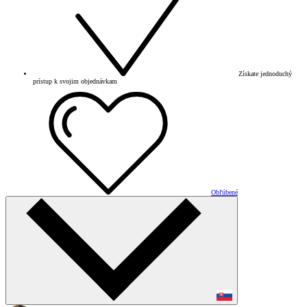
Získate jednoduchý
prístup k svojim objednávkam
Obľúbené