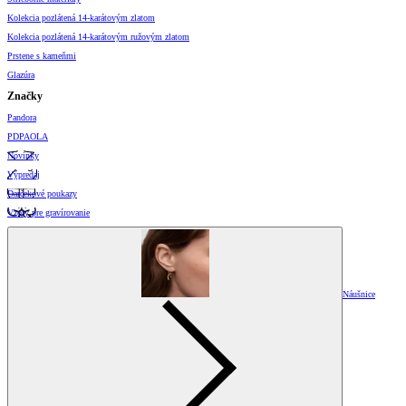
Kolekcia pozlátená 14-karátovým zlatom
Kolekcia pozlátená 14-karátovým ružovým zlatom
Prstene s kameňmi
Glazúra
Značky
Pandora
PDPAOLA
Novinky
Výpredaj
Darčekové poukazy
Vzory pre gravírovanie
Náušnice