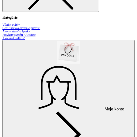
Kategórie
Všetky otázky
Certifikácia a overenie pravosti
Ako sa starať o šperky
Provízny systém / Affiliate
Ako určiť veľkosť
Moje konto