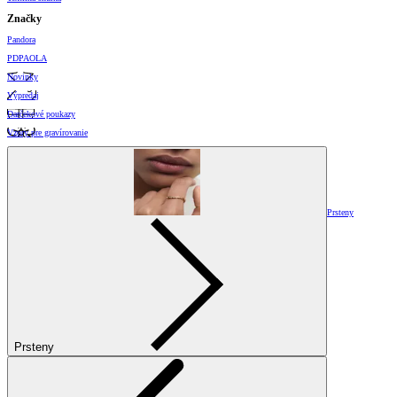
Značky
Pandora
PDPAOLA
Novinky
Výpredaj
Darčekové poukazy
Vzory pre gravírovanie
Prsteny
Prsteny