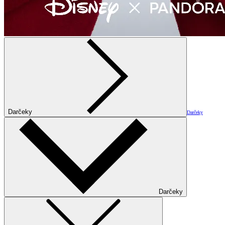
Darčeky
Darčeky
Darčeky