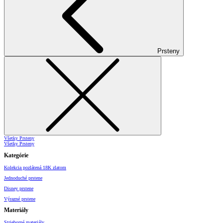
Prsteny
Všetky Prsteny
Všetky Prsteny
Kategórie
Kolekcia pozlátená 18K zlatom
Jednoduché prstene
Disney prstene
Výrazné prstene
Materiály
Strieborné materiály