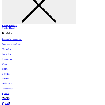
Všetky Darčeky
Všetky Darčeky
Darčeky
Znamenie zverokruhu
Doplnky k šperkom
Mamička
Partnerka
Kamarátka
Dcéra
Sestra
Babička
Partner
Deň matiek
Narodeniny
Výročie
Novinky
Výpredaj