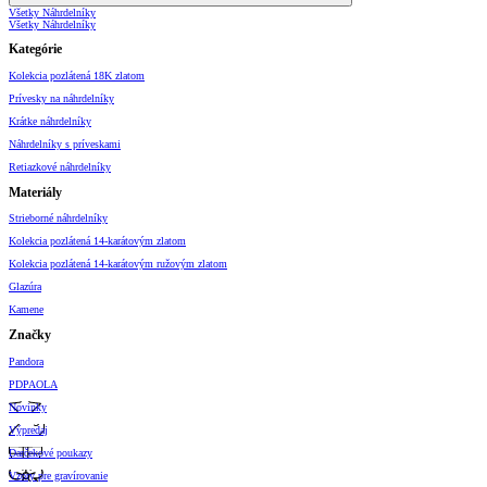
Všetky Náhrdelníky
Všetky Náhrdelníky
Kategórie
Kolekcia pozlátená 18K zlatom
Prívesky na náhrdelníky
Krátke náhrdelníky
Náhrdelníky s príveskami
Retiazkové náhrdelníky
Materiály
Strieborné náhrdelníky
Kolekcia pozlátená 14-karátovým zlatom
Kolekcia pozlátená 14-karátovým ružovým zlatom
Glazúra
Kamene
Značky
Pandora
PDPAOLA
Novinky
Výpredaj
Darčekové poukazy
Vzory pre gravírovanie