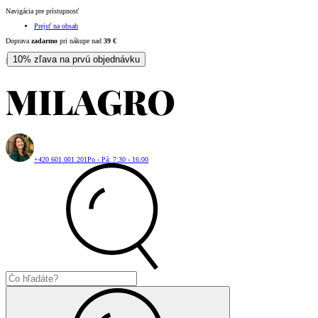
Navigácia pre prístupnosť
Prejsť na obsah
Doprava
zadarmo
pri nákupe nad
39
€
10% zľava na prvú objednávku
|
+420 601 001 201
Po - Pá: 7:30 - 16:00