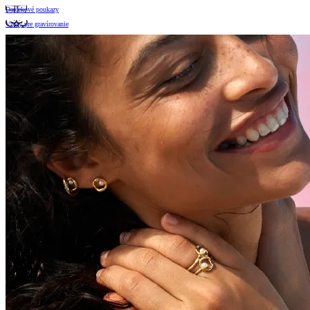
Darčekové poukazy
Vzory pre gravírovanie