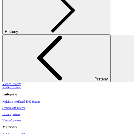
Prsteny
Prsteny
Všetky Prsteny
Všetky Prsteny
Kategórie
Kolekcia pozlátená 18K zlatom
Jednoduché prstene
Disney prstene
Výrazné prstene
Materiály