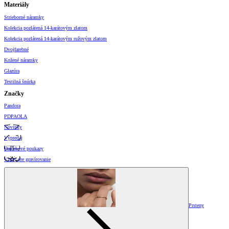
Materiály
Strieborné náramky
Kolekcia pozlátená 14-karátovým zlatom
Kolekcia pozlátená 14-karátovým ružovým zlatom
Dvojfarebné
Kožené náramky
Glazúra
Textilná šnúrka
Značky
Pandora
PDPAOLA
Novinky
Výpredaj
Darčekové poukazy
Vzory pre gravírovanie
Prsteny