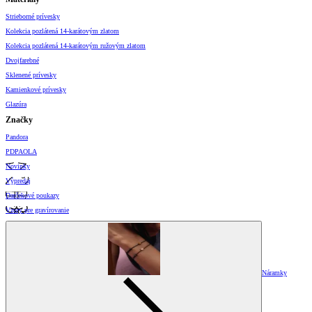
Strieborné prívesky
Kolekcia pozlátená 14-karátovým zlatom
Kolekcia pozlátená 14-karátovým ružovým zlatom
Dvojfarebné
Sklenené prívesky
Kamienkové prívesky
Glazúra
Značky
Pandora
PDPAOLA
Novinky
Výpredaj
Darčekové poukazy
Vzory pre gravírovanie
Náramky