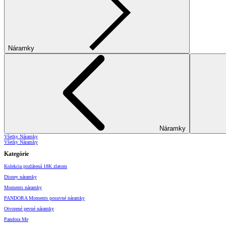
Náramky
Náramky
Všetky Náramky
Všetky Náramky
Kategórie
Kolekcia pozlátená 18K zlatom
Disney náramky
Moments náramky
PANDORA Moments posuvné náramky
Otvorené pevné náramky
Pandora Me