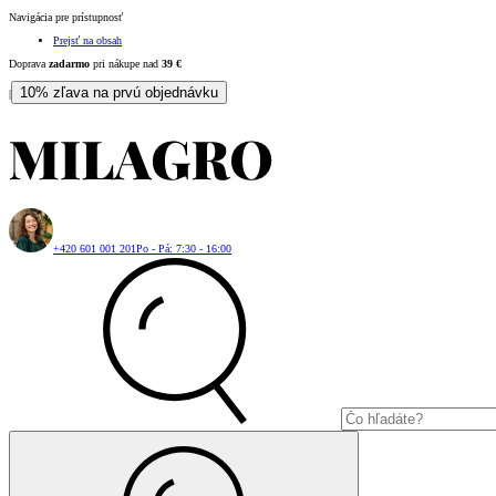
Navigácia pre prístupnosť
Prejsť na obsah
Doprava
zadarmo
pri nákupe nad
39
€
10% zľava na prvú objednávku
|
+420 601 001 201
Po - Pá: 7:30 - 16:00