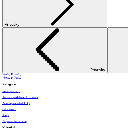
Prívesky
Prívesky
Všetky Prívesky
Všetky Prívesky
Kategórie
Visací přívěsky
Kolekcia pozlátená 18K zlatom
Prívesky na náhrdelníky
Oddeľovače
Klipy
Bezpečnostné retiazky
Materiály