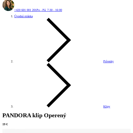
+420 601 001 201
Po - Pá: 7:30 - 16:00
Úvodná stránka
Prívesky
Klipy
PANDORA klip Operený
19 €