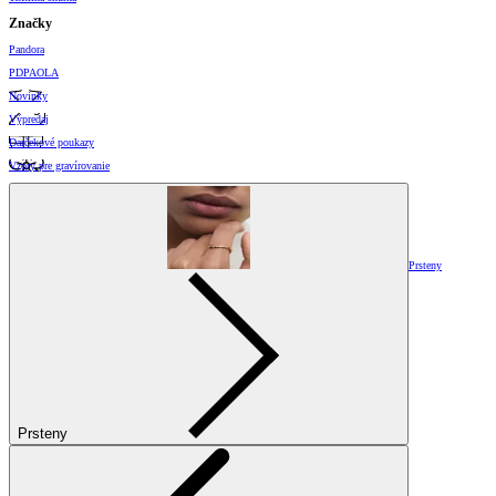
Značky
Pandora
PDPAOLA
Novinky
Výpredaj
Darčekové poukazy
Vzory pre gravírovanie
Prsteny
Prsteny