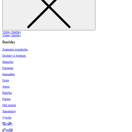
Všetky Darčeky
Všetky Darčeky
Darčeky
Znamenie zverokruhu
Doplnky k šperkom
Mamička
Partnerka
Kamarátka
Dcéra
Sestra
Babička
Partner
Deň matiek
Narodeniny
Výročie
Novinky
Výpredaj