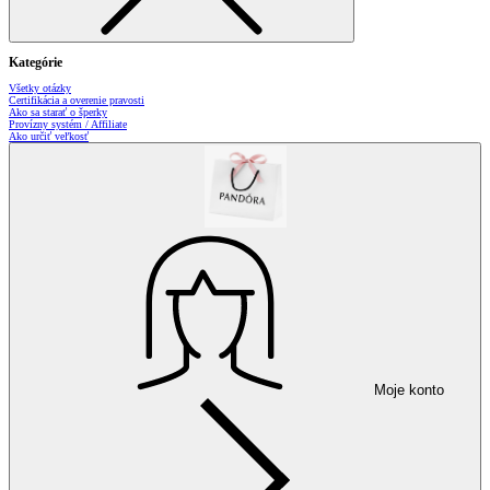
Kategórie
Všetky otázky
Certifikácia a overenie pravosti
Ako sa starať o šperky
Provízny systém / Affiliate
Ako určiť veľkosť
Moje konto