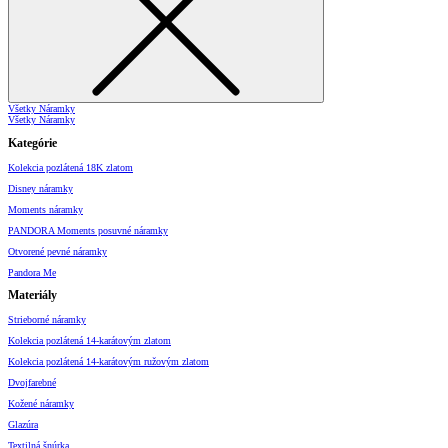
Všetky Náramky
Všetky Náramky
Kategórie
Kolekcia pozlátená 18K zlatom
Disney náramky
Moments náramky
PANDORA Moments posuvné náramky
Otvorené pevné náramky
Pandora Me
Materiály
Strieborné náramky
Kolekcia pozlátená 14-karátovým zlatom
Kolekcia pozlátená 14-karátovým ružovým zlatom
Dvojfarebné
Kožené náramky
Glazúra
Textilná šnúrka