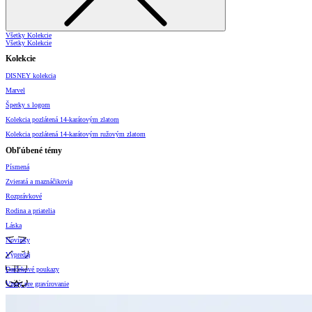
Všetky Kolekcie
Všetky Kolekcie
Kolekcie
DISNEY kolekcia
Marvel
Šperky s logom
Kolekcia pozlátená 14-karátovým zlatom
Kolekcia pozlátená 14-karátovým ružovým zlatom
Obľúbené témy
Písmená
Zvieratá a maznáčikovia
Rozprávkové
Rodina a priatelia
Láska
Novinky
Výpredaj
Darčekové poukazy
Vzory pre gravírovanie