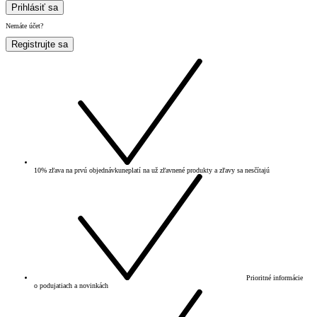
Prihlásiť sa
Nemáte účet?
Registrujte sa
10% zľava na prvú objednávku
neplatí na už zľavnené produkty a zľavy sa nesčítajú
Prioritné informácie
o podujatiach a novinkách