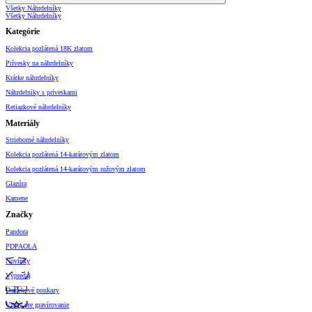
Všetky Náhrdelníky
Všetky Náhrdelníky
Kategórie
Kolekcia pozlátená 18K zlatom
Prívesky na náhrdelníky
Krátke náhrdelníky
Náhrdelníky s príveskami
Retiazkové náhrdelníky
Materiály
Strieborné náhrdelníky
Kolekcia pozlátená 14-karátovým zlatom
Kolekcia pozlátená 14-karátovým ružovým zlatom
Glazúra
Kamene
Značky
Pandora
PDPAOLA
Novinky
Výpredaj
Darčekové poukazy
Vzory pre gravírovanie