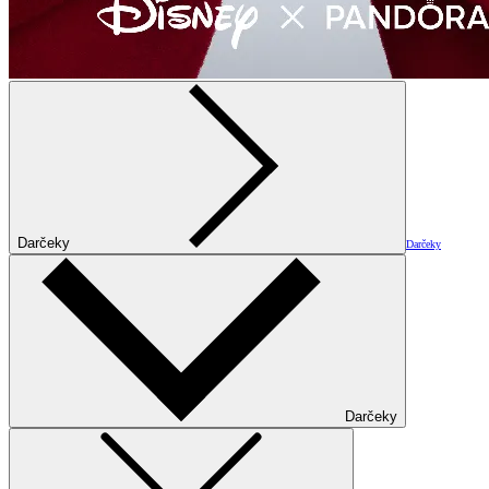
Darčeky
Darčeky
Darčeky