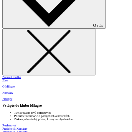
O nás
Zobraziť všetko
Blog
O Milagro
Kontakty
Predajne
Vstúpte do klubu Milagro
10% zľava na prvú objednávku
Prioritné informácie o podujatiach a novinkách
Získate jednoduchý prístup k svojim objednávkam
Registrovať
Predajne & Kontakty
Predajne & Kontakty