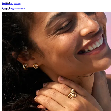
Darčekové poukazy
Vzory pre gravírovanie