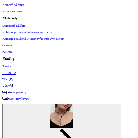
Kruhové náušnice
Visiace náušnice
Materiály
Strieborné náušnice
Kolekcia pozlátená 14-karátovým zlatom
Kolekcia pozlátená 14-karátovým ružovým zlatom
Glazúra
Kamene
Značky
Pandora
PDPAOLA
Novinky
Výpredaj
Darčekové poukazy
Vzory pre gravírovanie