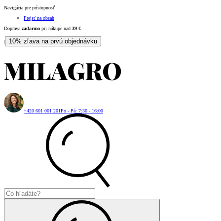
Navigácia pre prístupnosť
Prejsť na obsah
Doprava
zadarmo
pri nákupe nad
39
€
10% zľava na prvú objednávku
|
+420 601 001 201
Po - Pá: 7:30 - 16:00