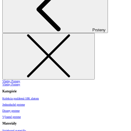
Prsteny
Všetky Prsteny
Všetky Prsteny
Kategórie
Kolekcia pozlátená 18K zlatom
Jednoduché prstene
Disney prstene
Výrazné prstene
Materiály
Strieborné materiály