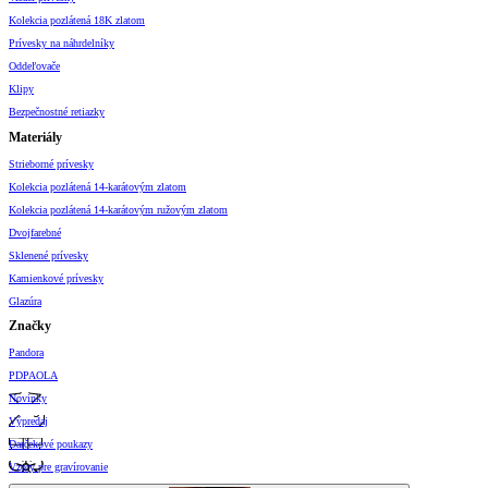
Kolekcia pozlátená 18K zlatom
Prívesky na náhrdelníky
Oddeľovače
Klipy
Bezpečnostné retiazky
Materiály
Strieborné prívesky
Kolekcia pozlátená 14-karátovým zlatom
Kolekcia pozlátená 14-karátovým ružovým zlatom
Dvojfarebné
Sklenené prívesky
Kamienkové prívesky
Glazúra
Značky
Pandora
PDPAOLA
Novinky
Výpredaj
Darčekové poukazy
Vzory pre gravírovanie