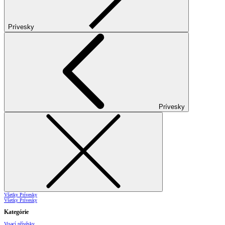
Prívesky
Prívesky
Všetky Prívesky
Všetky Prívesky
Kategórie
Visací přívěsky