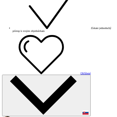
Získate jednoduchý
prístup k svojim objednávkam
Obľúbené