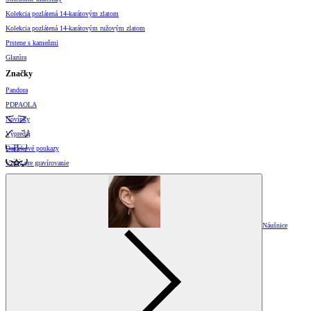
Kolekcia pozlátená 14-karátovým zlatom
Kolekcia pozlátená 14-karátovým ružovým zlatom
Prstene s kameňmi
Glazúra
Značky
Pandora
PDPAOLA
Novinky
Výpredaj
Darčekové poukazy
Vzory pre gravírovanie
Náušnice