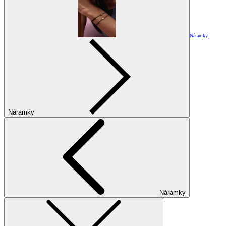
Náramky
Náramky
Náramky