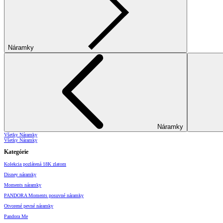
Náramky
Náramky
Všetky Náramky
Všetky Náramky
Kategórie
Kolekcia pozlátená 18K zlatom
Disney náramky
Moments náramky
PANDORA Moments posuvné náramky
Otvorené pevné náramky
Pandora Me