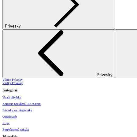
Prívesky
Prívesky
Všetky Prívesky
Všetky Prívesky
Kategórie
Visací přívěsky
Kolekcia pozlátená 18K zlatom
Prívesky na náhrdelníky
Oddeľovače
Klipy
Bezpečnostné retiazky
Materiály