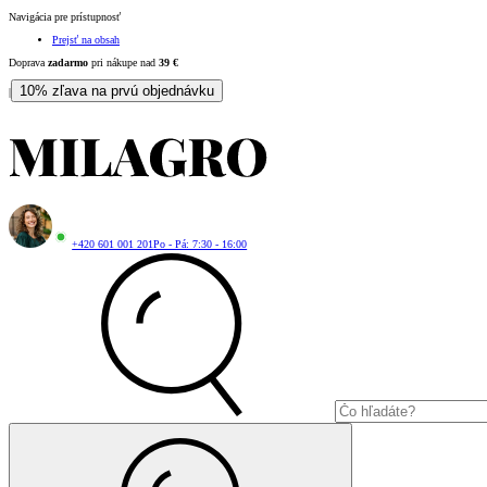
Navigácia pre prístupnosť
Prejsť na obsah
Doprava
zadarmo
pri nákupe nad
39
€
10% zľava na prvú objednávku
|
+420 601 001 201
Po - Pá: 7:30 - 16:00