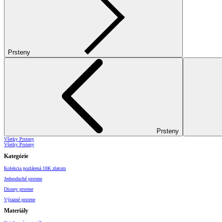
Prsteny
Prsteny
Všetky Prsteny
Všetky Prsteny
Kategórie
Kolekcia pozlátená 18K zlatom
Jednoduché prstene
Disney prstene
Výrazné prstene
Materiály