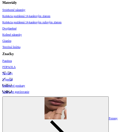
Materiály
Strieborné náramky
Kolekcia pozlátená 14-karátovým zlatom
Kolekcia pozlátená 14-karátovým ružovým zlatom
Dvojfarebné
Kožené náramky
Glazúra
Textilná šnúrka
Značky
Pandora
PDPAOLA
Novinky
Výpredaj
Darčekové poukazy
Vzory pre gravírovanie
Prsteny