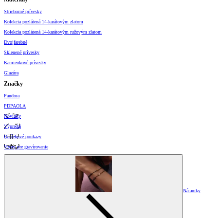
Strieborné prívesky
Kolekcia pozlátená 14-karátovým zlatom
Kolekcia pozlátená 14-karátovým ružovým zlatom
Dvojfarebné
Sklenené prívesky
Kamienkové prívesky
Glazúra
Značky
Pandora
PDPAOLA
Novinky
Výpredaj
Darčekové poukazy
Vzory pre gravírovanie
Náramky