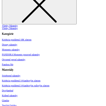
Všetky Náramky
Všetky Náramky
Kategórie
Kolekcia pozlátená 18K zlatom
Disney náramky
Moments náramky
PANDORA Moments posuvné náramky
Otvorené pevné náramky
Pandora Me
Materiály
Strieborné náramky
Kolekcia pozlátená 14-karátovým zlatom
Kolekcia pozlátená 14-karátovým ružovým zlatom
Dvojfarebné
Kožené náramky
Glazúra
Textilná šnúrka