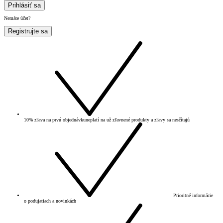
Prihlásiť sa
Nemáte účet?
Registrujte sa
10% zľava na prvú objednávku
neplatí na už zľavnené produkty a zľavy sa nesčítajú
Prioritné informácie
o podujatiach a novinkách