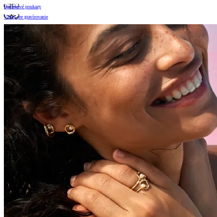
Darčekové poukazy
Vzory pre gravírovanie