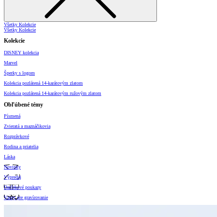
Všetky Kolekcie
Všetky Kolekcie
Kolekcie
DISNEY kolekcia
Marvel
Šperky s logom
Kolekcia pozlátená 14-karátovým zlatom
Kolekcia pozlátená 14-karátovým ružovým zlatom
Obľúbené témy
Písmená
Zvieratá a maznáčikovia
Rozprávkové
Rodina a priatelia
Láska
Novinky
Výpredaj
Darčekové poukazy
Vzory pre gravírovanie