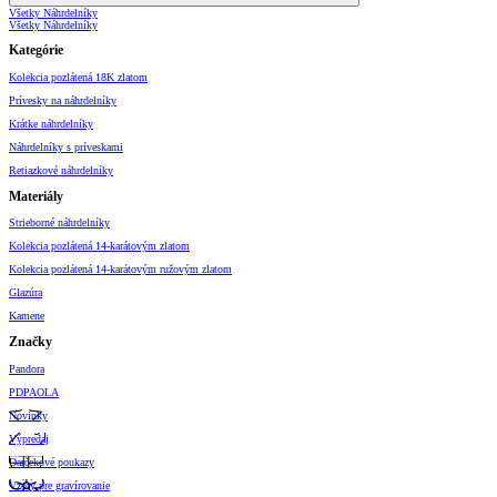
Všetky Náhrdelníky
Všetky Náhrdelníky
Kategórie
Kolekcia pozlátená 18K zlatom
Prívesky na náhrdelníky
Krátke náhrdelníky
Náhrdelníky s príveskami
Retiazkové náhrdelníky
Materiály
Strieborné náhrdelníky
Kolekcia pozlátená 14-karátovým zlatom
Kolekcia pozlátená 14-karátovým ružovým zlatom
Glazúra
Kamene
Značky
Pandora
PDPAOLA
Novinky
Výpredaj
Darčekové poukazy
Vzory pre gravírovanie