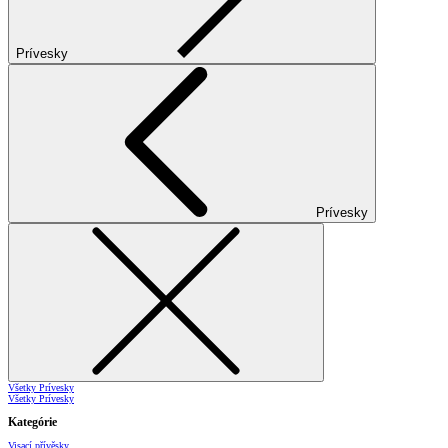
Prívesky
Prívesky
Všetky Prívesky
Všetky Prívesky
Kategórie
Visací přívěsky