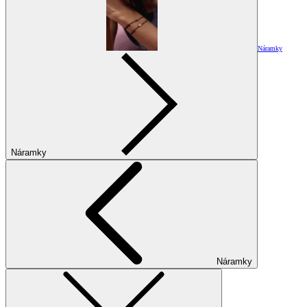
Náramky
Náramky
Náramky