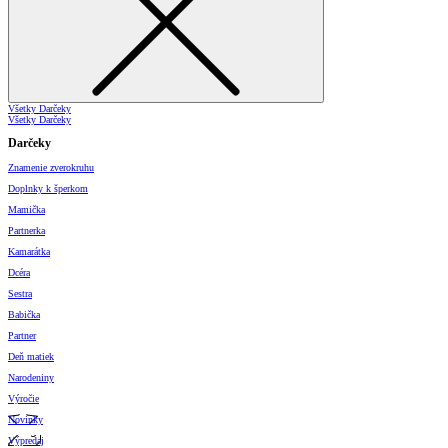
Všetky Darčeky
Všetky Darčeky
Darčeky
Znamenie zverokruhu
Doplnky k šperkom
Mamička
Partnerka
Kamarátka
Dcéra
Sestra
Babička
Partner
Deň matiek
Narodeniny
Výročie
Novinky
Výpredaj