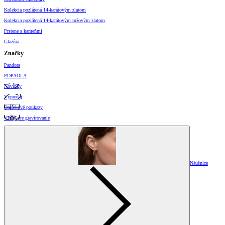
Kolekcia pozlátená 14-karátovým zlatom
Kolekcia pozlátená 14-karátovým ružovým zlatom
Prstene s kameňmi
Glazúra
Značky
Pandora
PDPAOLA
Novinky
Výpredaj
Darčekové poukazy
Vzory pre gravírovanie
Náušnice