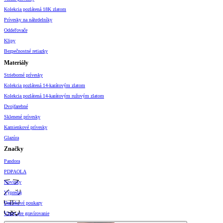
Kolekcia pozlátená 18K zlatom
Prívesky na náhrdelníky
Oddeľovače
Klipy
Bezpečnostné retiazky
Materiály
Strieborné prívesky
Kolekcia pozlátená 14-karátovým zlatom
Kolekcia pozlátená 14-karátovým ružovým zlatom
Dvojfarebné
Sklenené prívesky
Kamienkové prívesky
Glazúra
Značky
Pandora
PDPAOLA
Novinky
Výpredaj
Darčekové poukazy
Vzory pre gravírovanie