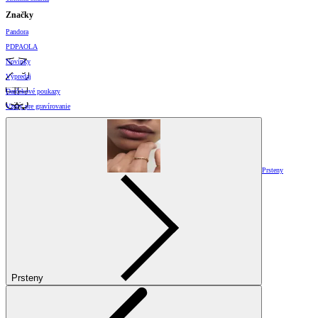
Značky
Pandora
PDPAOLA
Novinky
Výpredaj
Darčekové poukazy
Vzory pre gravírovanie
Prsteny
Prsteny