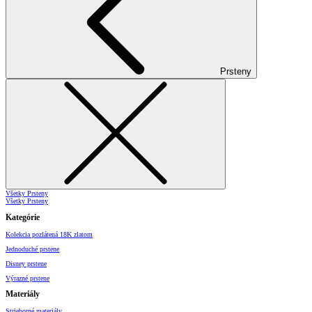
Prsteny
Všetky Prsteny
Všetky Prsteny
Kategórie
Kolekcia pozlátená 18K zlatom
Jednoduché prstene
Disney prstene
Výrazné prstene
Materiály
Strieborné materiály