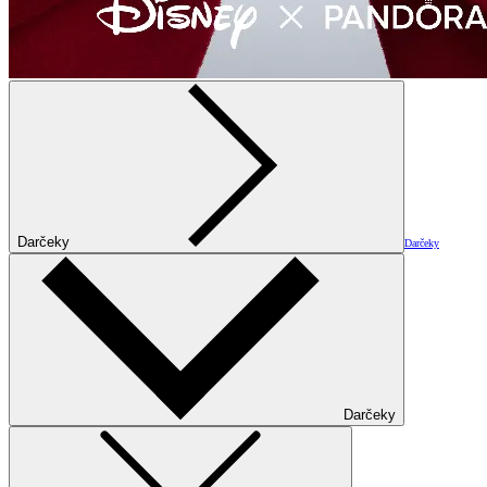
Darčeky
Darčeky
Darčeky