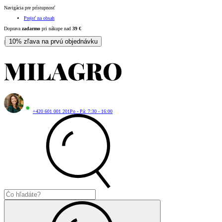
Navigácia pre prístupnosť
Prejsť na obsah
Doprava
zadarmo
pri nákupe nad
39
€
10% zľava na prvú objednávku
|
+420 601 001 201
Po - Pá: 7:30 - 16:00