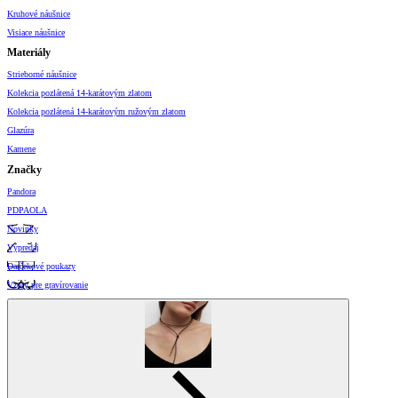
Kruhové náušnice
Visiace náušnice
Materiály
Strieborné náušnice
Kolekcia pozlátená 14-karátovým zlatom
Kolekcia pozlátená 14-karátovým ružovým zlatom
Glazúra
Kamene
Značky
Pandora
PDPAOLA
Novinky
Výpredaj
Darčekové poukazy
Vzory pre gravírovanie