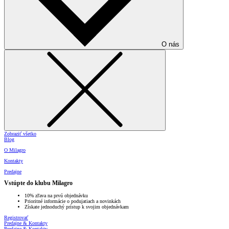
O nás
Zobraziť všetko
Blog
O Milagro
Kontakty
Predajne
Vstúpte do klubu Milagro
10% zľava na prvú objednávku
Prioritné informácie o podujatiach a novinkách
Získate jednoduchý prístup k svojim objednávkam
Registrovať
Predajne & Kontakty
Predajne & Kontakty