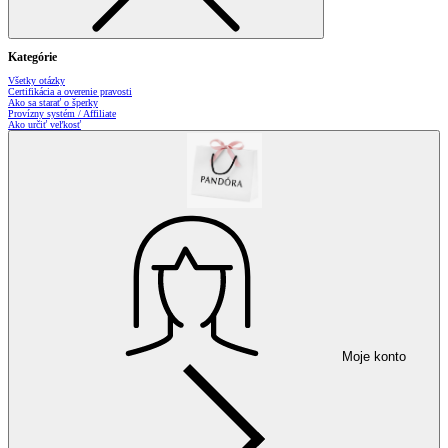
Kategórie
Všetky otázky
Certifikácia a overenie pravosti
Ako sa starať o šperky
Provízny systém / Affiliate
Ako určiť veľkosť
Moje konto