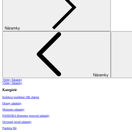
Náramky
Náramky
Všetky Náramky
Všetky Náramky
Kategórie
Kolekcia pozlátená 18K zlatom
Disney náramky
Moments náramky
PANDORA Moments posuvné náramky
Otvorené pevné náramky
Pandora Me