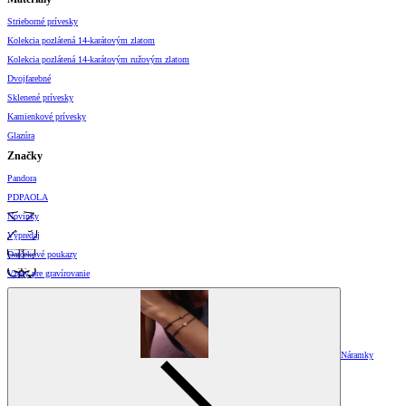
Strieborné prívesky
Kolekcia pozlátená 14-karátovým zlatom
Kolekcia pozlátená 14-karátovým ružovým zlatom
Dvojfarebné
Sklenené prívesky
Kamienkové prívesky
Glazúra
Značky
Pandora
PDPAOLA
Novinky
Výpredaj
Darčekové poukazy
Vzory pre gravírovanie
Náramky