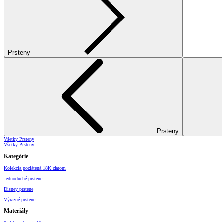
Prsteny
Prsteny
Všetky Prsteny
Všetky Prsteny
Kategórie
Kolekcia pozlátená 18K zlatom
Jednoduché prstene
Disney prstene
Výrazné prstene
Materiály