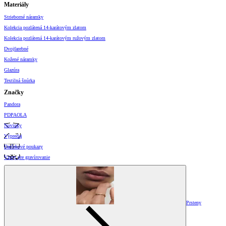
Materiály
Strieborné náramky
Kolekcia pozlátená 14-karátovým zlatom
Kolekcia pozlátená 14-karátovým ružovým zlatom
Dvojfarebné
Kožené náramky
Glazúra
Textilná šnúrka
Značky
Pandora
PDPAOLA
Novinky
Výpredaj
Darčekové poukazy
Vzory pre gravírovanie
Prsteny