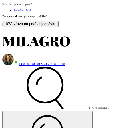
Navigácia pre prístupnosť
Prejsť na obsah
Doprava
zadarmo
pri nákupe nad
39
€
10% zľava na prvú objednávku
|
+420 601 001 201
Po - Pá: 7:30 - 16:00