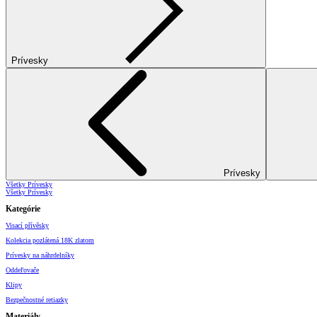
Prívesky
Prívesky
Všetky Prívesky
Všetky Prívesky
Kategórie
Visací přívěsky
Kolekcia pozlátená 18K zlatom
Prívesky na náhrdelníky
Oddeľovače
Klipy
Bezpečnostné retiazky
Materiály