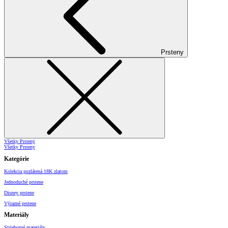
Prsteny
Všetky Prsteny
Všetky Prsteny
Kategórie
Kolekcia pozlátená 18K zlatom
Jednoduché prstene
Disney prstene
Výrazné prstene
Materiály
Strieborné materiály