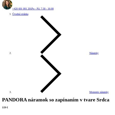
+420 601 001 201
Po - Pá: 7:30 - 16:00
Úvodná stránka
Náramky
Moments náramky
PANDORA náramok so zapínaním v tvare Srdca
119 €