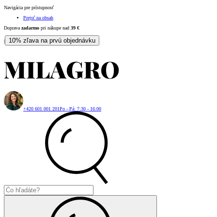
Navigácia pre prístupnosť
Prejsť na obsah
Doprava
zadarmo
pri nákupe nad
39
€
10% zľava na prvú objednávku
|
+420 601 001 201
Po - Pá: 7:30 - 16:00