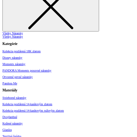
Všetky Náramky
Všetky Náramky
Kategórie
Kolekcia pozlátená 18K zlatom
Disney náramky
Moments náramky
PANDORA Moments posuvné náramky
Otvorené pevné náramky
Pandora Me
Materiály
Strieborné náramky
Kolekcia pozlátená 14-karátovým zlatom
Kolekcia pozlátená 14-karátovým ružovým zlatom
Dvojfarebné
Kožené náramky
Glazúra
Textilná šnúrka