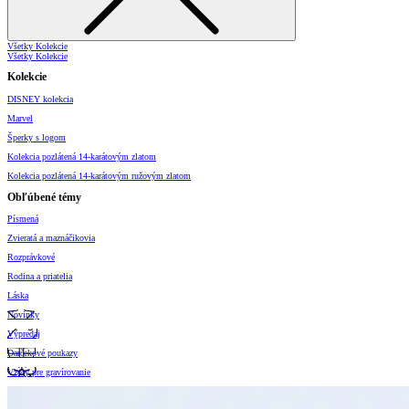
Všetky Kolekcie
Všetky Kolekcie
Kolekcie
DISNEY kolekcia
Marvel
Šperky s logom
Kolekcia pozlátená 14-karátovým zlatom
Kolekcia pozlátená 14-karátovým ružovým zlatom
Obľúbené témy
Písmená
Zvieratá a maznáčikovia
Rozprávkové
Rodina a priatelia
Láska
Novinky
Výpredaj
Darčekové poukazy
Vzory pre gravírovanie