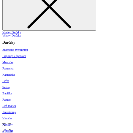
Všetky Darčeky
Všetky Darčeky
Darčeky
Znamenie zverokruhu
Doplnky k šperkom
Mamička
Partnerka
Kamarátka
Dcéra
Sestra
Babička
Partner
Deň matiek
Narodeniny
Výročie
Novinky
Výpredaj