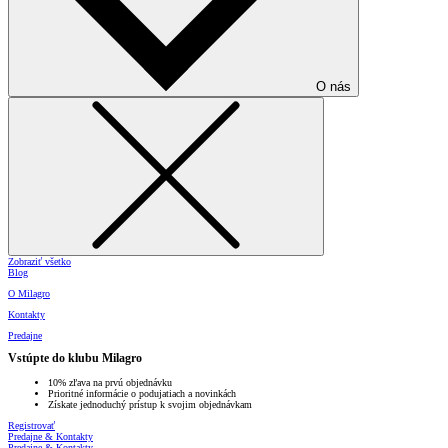
O nás
Zobraziť všetko
Blog
O Milagro
Kontakty
Predajne
Vstúpte do klubu Milagro
10% zľava na prvú objednávku
Prioritné informácie o podujatiach a novinkách
Získate jednoduchý prístup k svojim objednávkam
Registrovať
Predajne & Kontakty
Predajne & Kontakty