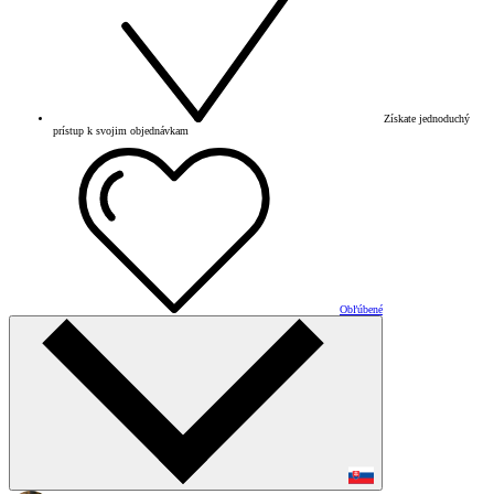
Získate jednoduchý
prístup k svojim objednávkam
Obľúbené