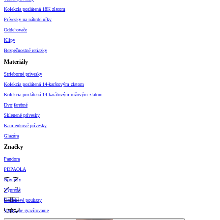
Kolekcia pozlátená 18K zlatom
Prívesky na náhrdelníky
Oddeľovače
Klipy
Bezpečnostné retiazky
Materiály
Strieborné prívesky
Kolekcia pozlátená 14-karátovým zlatom
Kolekcia pozlátená 14-karátovým ružovým zlatom
Dvojfarebné
Sklenené prívesky
Kamienkové prívesky
Glazúra
Značky
Pandora
PDPAOLA
Novinky
Výpredaj
Darčekové poukazy
Vzory pre gravírovanie