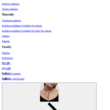
Kruhové náušnice
Visiace náušnice
Materiály
Strieborné náušnice
Kolekcia pozlátená 14-karátovým zlatom
Kolekcia pozlátená 14-karátovým ružovým zlatom
Glazúra
Kamene
Značky
Pandora
PDPAOLA
Novinky
Výpredaj
Darčekové poukazy
Vzory pre gravírovanie