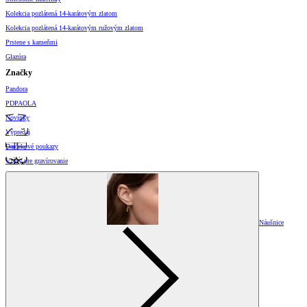
Kolekcia pozlátená 14-karátovým zlatom
Kolekcia pozlátená 14-karátovým ružovým zlatom
Prstene s kameňmi
Glazúra
Značky
Pandora
PDPAOLA
Novinky
Výpredaj
Darčekové poukazy
Vzory pre gravírovanie
Náušnice