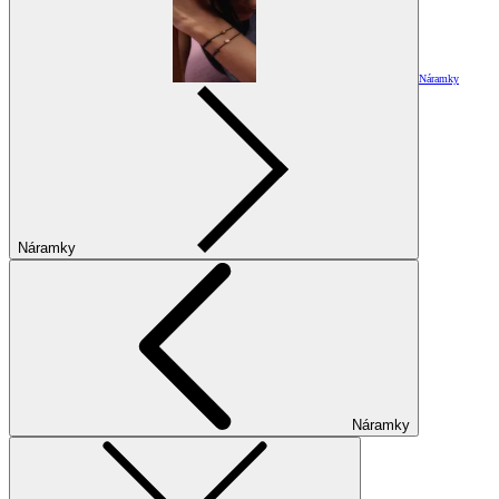
Náramky
Náramky
Náramky