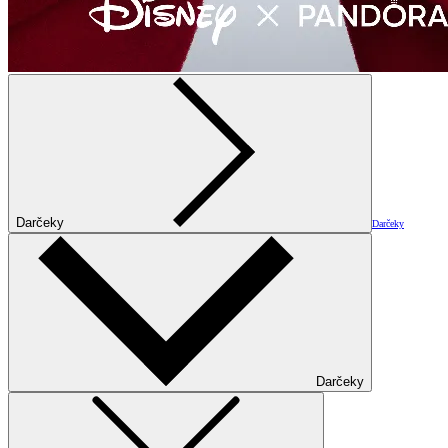
Darčeky
Darčeky
Darčeky