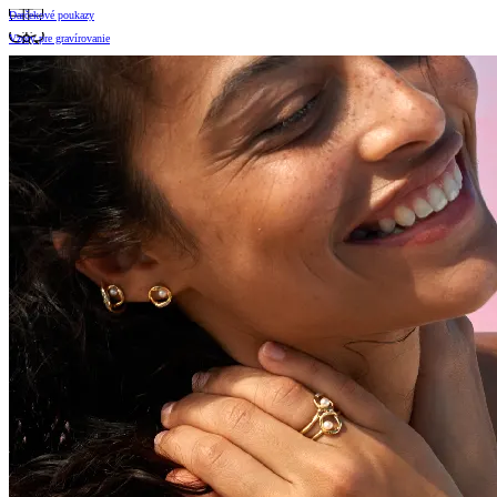
Darčekové poukazy
Vzory pre gravírovanie