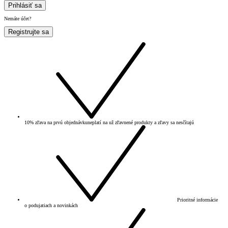
Prihlásiť sa
Nemáte účet?
Registrujte sa
10% zľava na prvú objednávku
neplatí na už zľavnené produkty a zľavy sa nesčítajú
Prioritné informácie
o podujatiach a novinkách