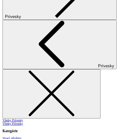
Prívesky
Prívesky
Všetky Prívesky
Všetky Prívesky
Kategórie
Visací přívěsky