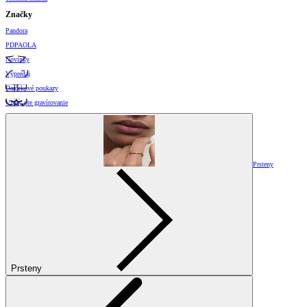
Značky
Pandora
PDPAOLA
Novinky
Výpredaj
Darčekové poukazy
Vzory pre gravírovanie
Prsteny
Prsteny