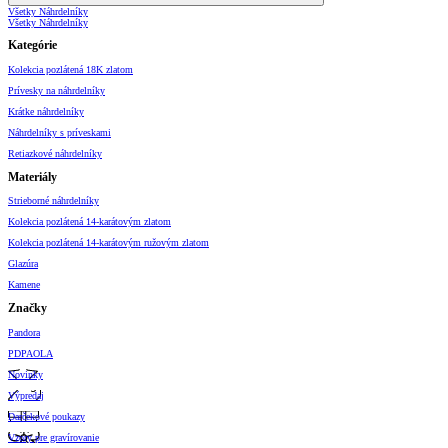
Všetky Náhrdelníky
Všetky Náhrdelníky
Kategórie
Kolekcia pozlátená 18K zlatom
Prívesky na náhrdelníky
Krátke náhrdelníky
Náhrdelníky s príveskami
Retiazkové náhrdelníky
Materiály
Strieborné náhrdelníky
Kolekcia pozlátená 14-karátovým zlatom
Kolekcia pozlátená 14-karátovým ružovým zlatom
Glazúra
Kamene
Značky
Pandora
PDPAOLA
Novinky
Výpredaj
Darčekové poukazy
Vzory pre gravírovanie