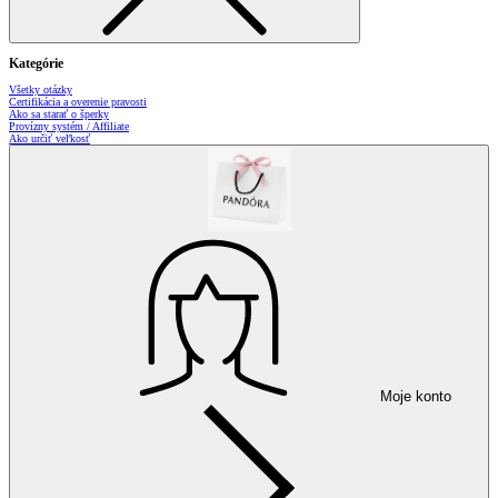
Kategórie
Všetky otázky
Certifikácia a overenie pravosti
Ako sa starať o šperky
Provízny systém / Affiliate
Ako určiť veľkosť
Moje konto