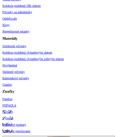
Kolekcia pozlátená 18K zlatom
Prívesky na náhrdelníky
Oddeľovače
Klipy
Bezpečnostné retiazky
Materiály
Strieborné prívesky
Kolekcia pozlátená 14-karátovým zlatom
Kolekcia pozlátená 14-karátovým ružovým zlatom
Dvojfarebné
Sklenené prívesky
Kamienkové prívesky
Glazúra
Značky
Pandora
PDPAOLA
Novinky
Výpredaj
Darčekové poukazy
Vzory pre gravírovanie