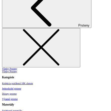
Prsteny
Všetky Prsteny
Všetky Prsteny
Kategórie
Kolekcia pozlátená 18K zlatom
Jednoduché prstene
Disney prstene
Výrazné prstene
Materiály
Strieborné materiály