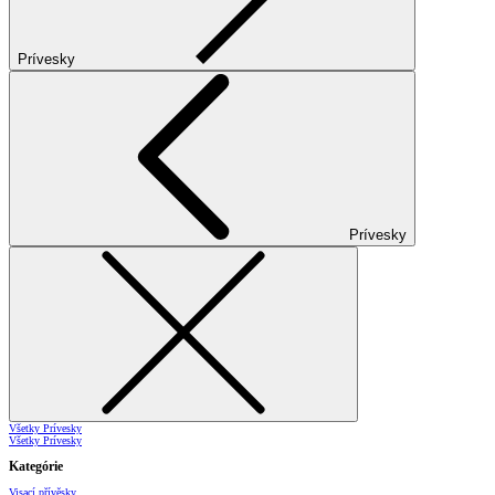
Prívesky
Prívesky
Všetky Prívesky
Všetky Prívesky
Kategórie
Visací přívěsky