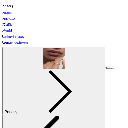
Značky
Pandora
PDPAOLA
Novinky
Výpredaj
Darčekové poukazy
Vzory pre gravírovanie
Prsteny
Prsteny