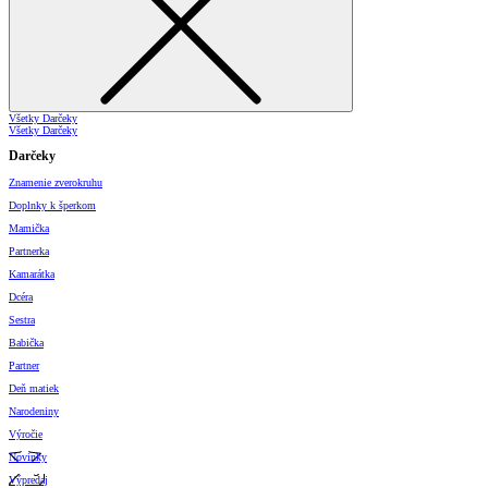
Všetky Darčeky
Všetky Darčeky
Darčeky
Znamenie zverokruhu
Doplnky k šperkom
Mamička
Partnerka
Kamarátka
Dcéra
Sestra
Babička
Partner
Deň matiek
Narodeniny
Výročie
Novinky
Výpredaj