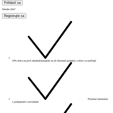
Prihlásiť sa
Nemáte účet?
Registrujte sa
10% zľava na prvú objednávku
neplatí na už zľavnené produkty a zľavy sa nesčítajú
Prioritné informácie
o podujatiach a novinkách