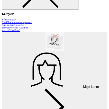
Kategórie
Všetky otázky
Certifikácia a overenie pravosti
Ako sa starať o šperky
Provízny systém / Affiliate
Ako určiť veľkosť
Moje konto