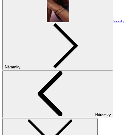
Náramky
Náramky
Náramky