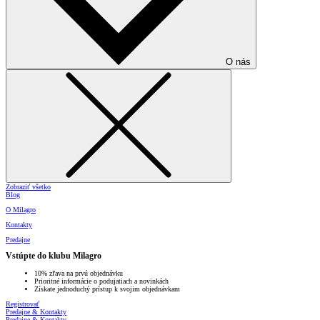
O nás
Zobraziť všetko
Blog
O Milagro
Kontakty
Predajne
Vstúpte do klubu Milagro
10% zľava na prvú objednávku
Prioritné informácie o podujatiach a novinkách
Získate jednoduchý prístup k svojim objednávkam
Registrovať
Predajne & Kontakty
Predajne & Kontakty