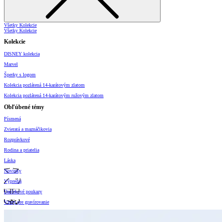
Všetky Kolekcie
Všetky Kolekcie
Kolekcie
DISNEY kolekcia
Marvel
Šperky s logom
Kolekcia pozlátená 14-karátovým zlatom
Kolekcia pozlátená 14-karátovým ružovým zlatom
Obľúbené témy
Písmená
Zvieratá a maznáčikovia
Rozprávkové
Rodina a priatelia
Láska
Novinky
Výpredaj
Darčekové poukazy
Vzory pre gravírovanie