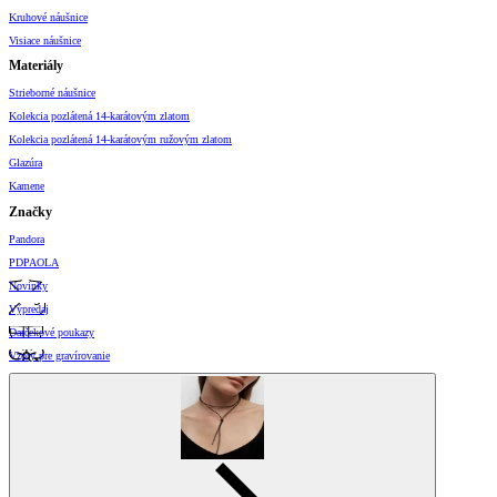
Kruhové náušnice
Visiace náušnice
Materiály
Strieborné náušnice
Kolekcia pozlátená 14-karátovým zlatom
Kolekcia pozlátená 14-karátovým ružovým zlatom
Glazúra
Kamene
Značky
Pandora
PDPAOLA
Novinky
Výpredaj
Darčekové poukazy
Vzory pre gravírovanie