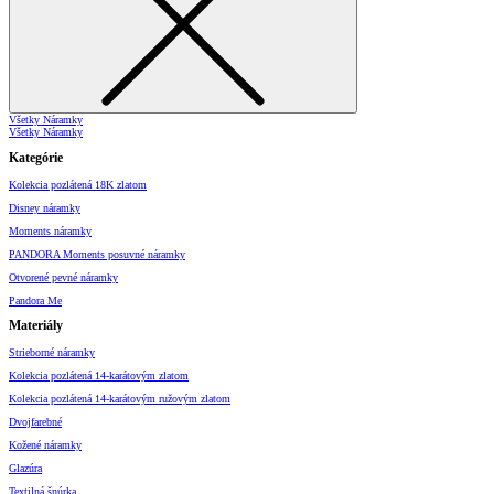
Všetky Náramky
Všetky Náramky
Kategórie
Kolekcia pozlátená 18K zlatom
Disney náramky
Moments náramky
PANDORA Moments posuvné náramky
Otvorené pevné náramky
Pandora Me
Materiály
Strieborné náramky
Kolekcia pozlátená 14-karátovým zlatom
Kolekcia pozlátená 14-karátovým ružovým zlatom
Dvojfarebné
Kožené náramky
Glazúra
Textilná šnúrka