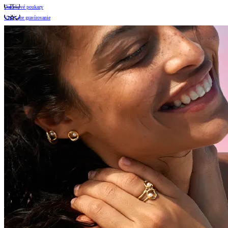
Darčekové poukazy
Vzory pre gravírovanie