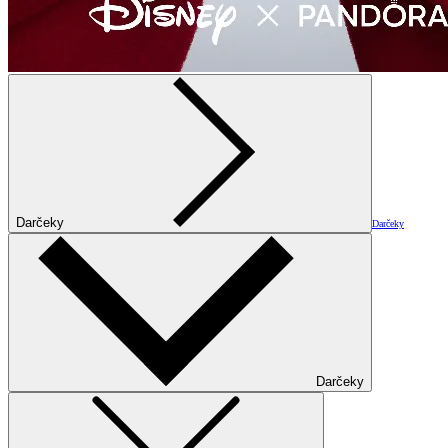
Darčeky
Darčeky
Darčeky