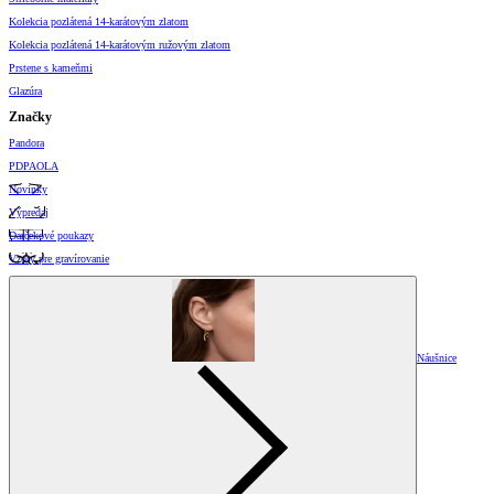
Kolekcia pozlátená 14-karátovým zlatom
Kolekcia pozlátená 14-karátovým ružovým zlatom
Prstene s kameňmi
Glazúra
Značky
Pandora
PDPAOLA
Novinky
Výpredaj
Darčekové poukazy
Vzory pre gravírovanie
Náušnice