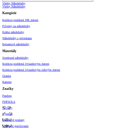
Všetky Náhrdelníky
Všetky Náhrdelníky
Kategórie
Kolekcia pozlátená 18K zlatom
Prívesky na náhrdelníky
Krátke náhrdelníky
Náhrdelníky s príveskami
Retiazkové náhrdelníky
Materiály
Strieborné náhrdelníky
Kolekcia pozlátená 14-karátovým zlatom
Kolekcia pozlátená 14-karátovým ružovým zlatom
Glazúra
Kamene
Značky
Pandora
PDPAOLA
Novinky
Výpredaj
Darčekové poukazy
Vzory pre gravírovanie