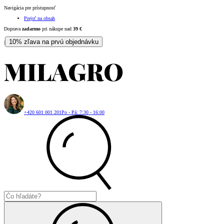
Navigácia pre prístupnosť
Prejsť na obsah
Doprava
zadarmo
pri nákupe nad
39
€
10% zľava na prvú objednávku
|
+420 601 001 201
Po - Pá: 7:30 - 16:00