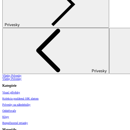
Prívesky
Prívesky
Všetky Prívesky
Všetky Prívesky
Kategórie
Visací přívěsky
Kolekcia pozlátená 18K zlatom
Prívesky na náhrdelníky
Oddeľovače
Klipy
Bezpečnostné retiazky
Materiály