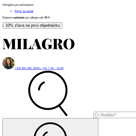
Navigácia pre prístupnosť
Prejsť na obsah
Doprava
zadarmo
pri nákupe nad
39
€
10% zľava na prvú objednávku
|
+420 601 001 201
Po - Pá: 7:30 - 16:00