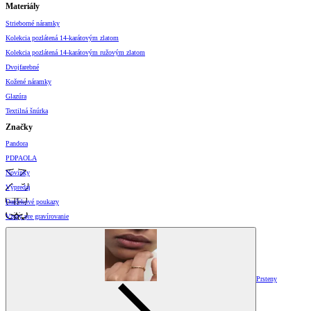
Materiály
Strieborné náramky
Kolekcia pozlátená 14-karátovým zlatom
Kolekcia pozlátená 14-karátovým ružovým zlatom
Dvojfarebné
Kožené náramky
Glazúra
Textilná šnúrka
Značky
Pandora
PDPAOLA
Novinky
Výpredaj
Darčekové poukazy
Vzory pre gravírovanie
Prsteny