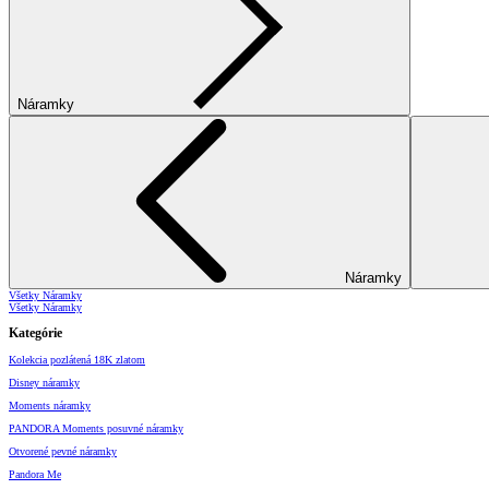
Náramky
Náramky
Všetky Náramky
Všetky Náramky
Kategórie
Kolekcia pozlátená 18K zlatom
Disney náramky
Moments náramky
PANDORA Moments posuvné náramky
Otvorené pevné náramky
Pandora Me