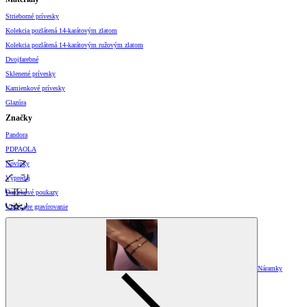
Strieborné prívesky
Kolekcia pozlátená 14-karátovým zlatom
Kolekcia pozlátená 14-karátovým ružovým zlatom
Dvojfarebné
Sklenené prívesky
Kamienkové prívesky
Glazúra
Značky
Pandora
PDPAOLA
Novinky
Výpredaj
Darčekové poukazy
Vzory pre gravírovanie
Náramky