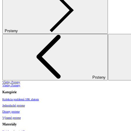
Prsteny
Prsteny
Všetky Prsteny
Všetky Prsteny
Kategórie
Kolekcia pozlátená 18K zlatom
Jednoduché prstene
Disney prstene
Výrazné prstene
Materiály