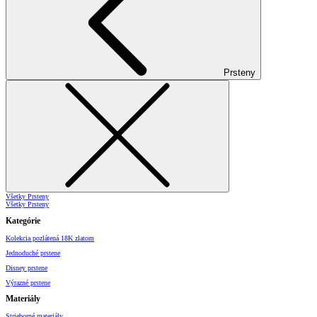
Prsteny
Všetky Prsteny
Všetky Prsteny
Kategórie
Kolekcia pozlátená 18K zlatom
Jednoduché prstene
Disney prstene
Výrazné prstene
Materiály
Strieborné materiály