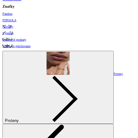
Značky
Pandora
PDPAOLA
Novinky
Výpredaj
Darčekové poukazy
Vzory pre gravírovanie
Prsteny
Prsteny