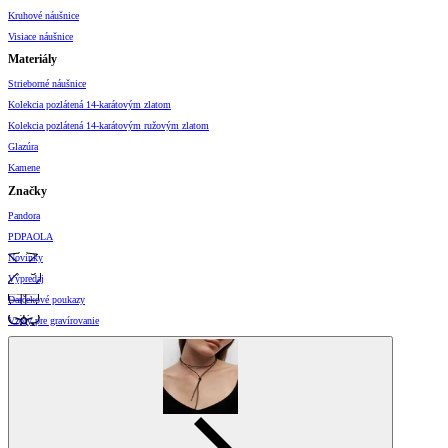
Kruhové náušnice
Visiace náušnice
Materiály
Strieborné náušnice
Kolekcia pozlátená 14-karátovým zlatom
Kolekcia pozlátená 14-karátovým ružovým zlatom
Glazúra
Kamene
Značky
Pandora
PDPAOLA
Novinky
Výpredaj
Darčekové poukazy
Vzory pre gravírovanie