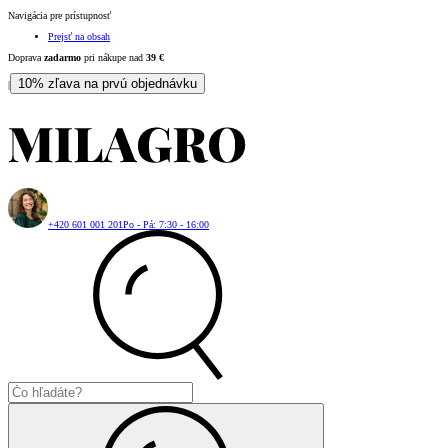
Navigácia pre prístupnosť
Prejsť na obsah
Doprava
zadarmo
pri nákupe nad
39
€
10% zľava na prvú objednávku
|
+420 601 001 201
Po - Pá: 7:30 - 16:00