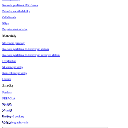
Kolekcia pozlátená 18K zlatom
Prívesky na náhrdelníky
Oddeľovače
Klipy
Bezpečnostné retiazky
Materiály
Strieborné prívesky
Kolekcia pozlátená 14-karátovým zlatom
Kolekcia pozlátená 14-karátovým ružovým zlatom
Dvojfarebné
Sklenené prívesky
Kamienkové prívesky
Glazúra
Značky
Pandora
PDPAOLA
Novinky
Výpredaj
Darčekové poukazy
Vzory pre gravírovanie