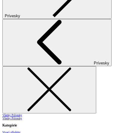
Prívesky
Prívesky
Všetky Prívesky
Všetky Prívesky
Kategórie
Visací přívěsky