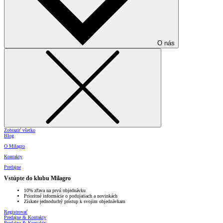
O nás
Zobraziť všetko
Blog
O Milagro
Kontakty
Predajne
Vstúpte do klubu Milagro
10% zľava na prvú objednávku
Prioritné informácie o podujatiach a novinkách
Získate jednoduchý prístup k svojim objednávkam
Registrovať
Predajne & Kontakty
Predajne & Kontakty