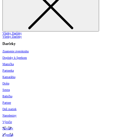
Všetky Darčeky
Všetky Darčeky
Darčeky
Znamenie zverokruhu
Doplnky k šperkom
Mamička
Partnerka
Kamarátka
Dcéra
Sestra
Babička
Partner
Deň matiek
Narodeniny
Výročie
Novinky
Výpredaj