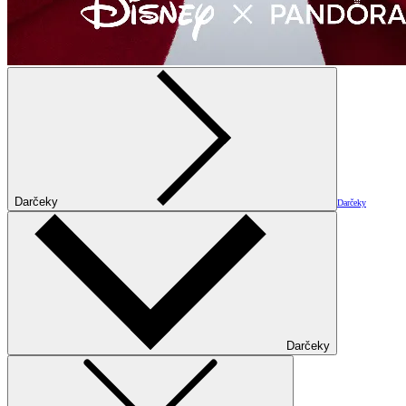
Darčeky
Darčeky
Darčeky