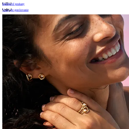
Darčekové poukazy
Vzory pre gravírovanie