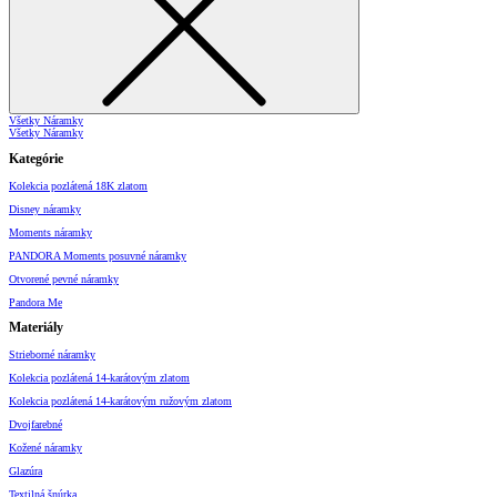
Všetky Náramky
Všetky Náramky
Kategórie
Kolekcia pozlátená 18K zlatom
Disney náramky
Moments náramky
PANDORA Moments posuvné náramky
Otvorené pevné náramky
Pandora Me
Materiály
Strieborné náramky
Kolekcia pozlátená 14-karátovým zlatom
Kolekcia pozlátená 14-karátovým ružovým zlatom
Dvojfarebné
Kožené náramky
Glazúra
Textilná šnúrka