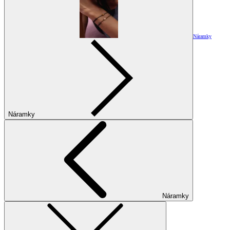
Náramky
Náramky
Náramky