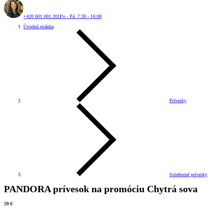
+420 601 001 201
Po - Pá: 7:30 - 16:00
Úvodná stránka
Prívesky
Strieborné prívesky
PANDORA prívesok na promóciu Chytrá sova
59 €