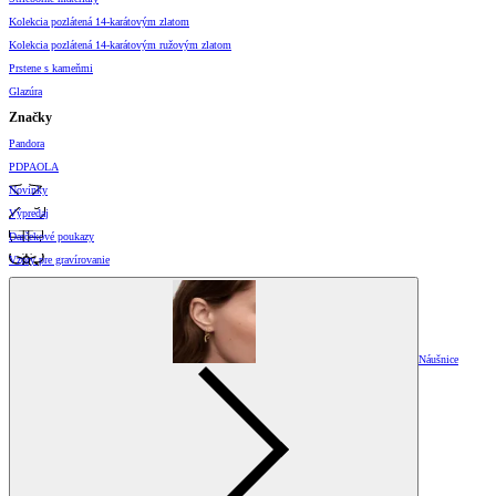
Kolekcia pozlátená 14-karátovým zlatom
Kolekcia pozlátená 14-karátovým ružovým zlatom
Prstene s kameňmi
Glazúra
Značky
Pandora
PDPAOLA
Novinky
Výpredaj
Darčekové poukazy
Vzory pre gravírovanie
Náušnice