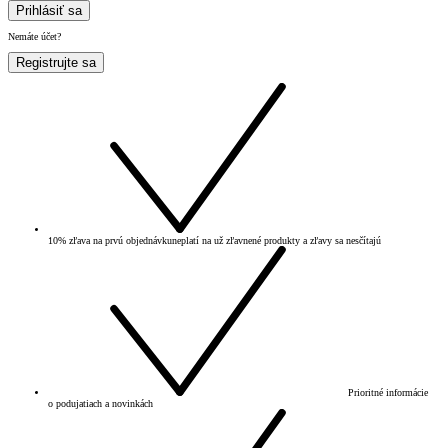
Prihlásiť sa
Nemáte účet?
Registrujte sa
10% zľava na prvú objednávku
neplatí na už zľavnené produkty a zľavy sa nesčítajú
Prioritné informácie
o podujatiach a novinkách