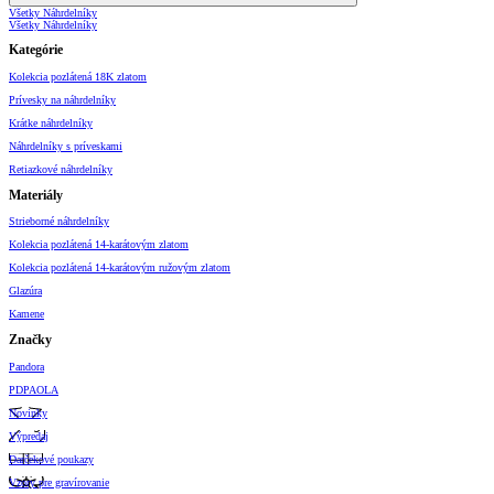
Všetky Náhrdelníky
Všetky Náhrdelníky
Kategórie
Kolekcia pozlátená 18K zlatom
Prívesky na náhrdelníky
Krátke náhrdelníky
Náhrdelníky s príveskami
Retiazkové náhrdelníky
Materiály
Strieborné náhrdelníky
Kolekcia pozlátená 14-karátovým zlatom
Kolekcia pozlátená 14-karátovým ružovým zlatom
Glazúra
Kamene
Značky
Pandora
PDPAOLA
Novinky
Výpredaj
Darčekové poukazy
Vzory pre gravírovanie