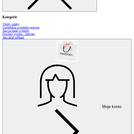
Kategórie
Všetky otázky
Certifikácia a overenie pravosti
Ako sa starať o šperky
Provízny systém / Affiliate
Ako určiť veľkosť
Moje konto