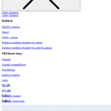
Všetky Kolekcie
Všetky Kolekcie
Kolekcie
DISNEY kolekcia
Marvel
Šperky s logom
Kolekcia pozlátená 14-karátovým zlatom
Kolekcia pozlátená 14-karátovým ružovým zlatom
Obľúbené témy
Písmená
Zvieratá a maznáčikovia
Rozprávkové
Rodina a priatelia
Láska
Novinky
Výpredaj
Darčekové poukazy
Vzory pre gravírovanie