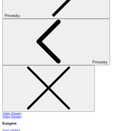
Prívesky
Prívesky
Všetky Prívesky
Všetky Prívesky
Kategórie
Visací přívěsky