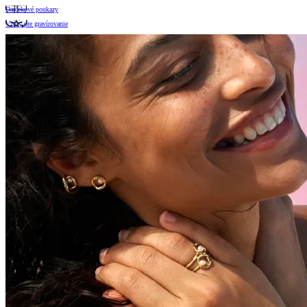
Darčekové poukazy
Vzory pre gravírovanie