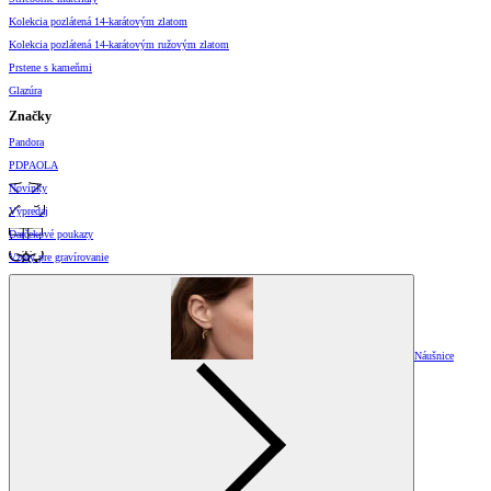
Kolekcia pozlátená 14-karátovým zlatom
Kolekcia pozlátená 14-karátovým ružovým zlatom
Prstene s kameňmi
Glazúra
Značky
Pandora
PDPAOLA
Novinky
Výpredaj
Darčekové poukazy
Vzory pre gravírovanie
Náušnice