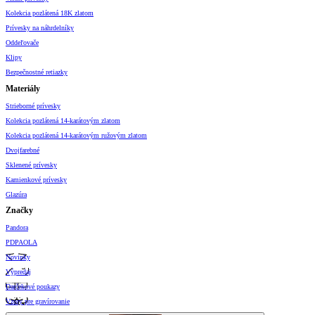
Kolekcia pozlátená 18K zlatom
Prívesky na náhrdelníky
Oddeľovače
Klipy
Bezpečnostné retiazky
Materiály
Strieborné prívesky
Kolekcia pozlátená 14-karátovým zlatom
Kolekcia pozlátená 14-karátovým ružovým zlatom
Dvojfarebné
Sklenené prívesky
Kamienkové prívesky
Glazúra
Značky
Pandora
PDPAOLA
Novinky
Výpredaj
Darčekové poukazy
Vzory pre gravírovanie