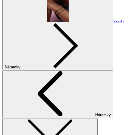
Náramky
Náramky
Náramky