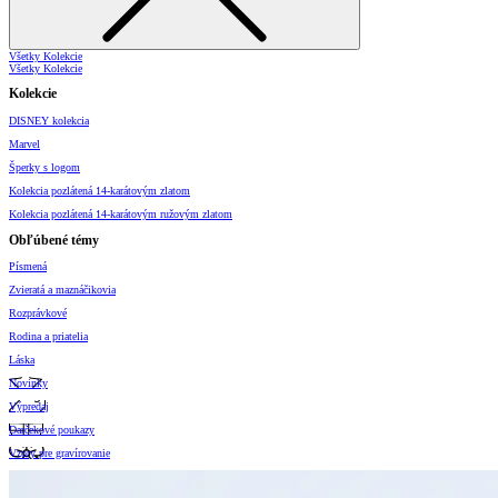
Všetky Kolekcie
Všetky Kolekcie
Kolekcie
DISNEY kolekcia
Marvel
Šperky s logom
Kolekcia pozlátená 14-karátovým zlatom
Kolekcia pozlátená 14-karátovým ružovým zlatom
Obľúbené témy
Písmená
Zvieratá a maznáčikovia
Rozprávkové
Rodina a priatelia
Láska
Novinky
Výpredaj
Darčekové poukazy
Vzory pre gravírovanie