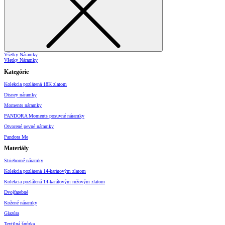
Všetky Náramky
Všetky Náramky
Kategórie
Kolekcia pozlátená 18K zlatom
Disney náramky
Moments náramky
PANDORA Moments posuvné náramky
Otvorené pevné náramky
Pandora Me
Materiály
Strieborné náramky
Kolekcia pozlátená 14-karátovým zlatom
Kolekcia pozlátená 14-karátovým ružovým zlatom
Dvojfarebné
Kožené náramky
Glazúra
Textilná šnúrka