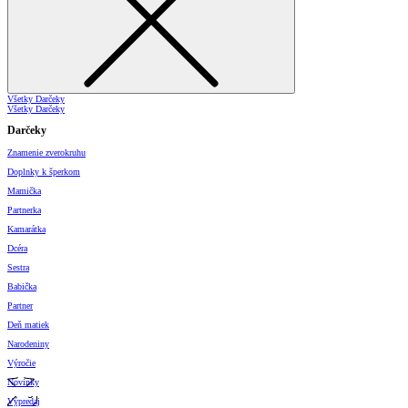
Všetky Darčeky
Všetky Darčeky
Darčeky
Znamenie zverokruhu
Doplnky k šperkom
Mamička
Partnerka
Kamarátka
Dcéra
Sestra
Babička
Partner
Deň matiek
Narodeniny
Výročie
Novinky
Výpredaj