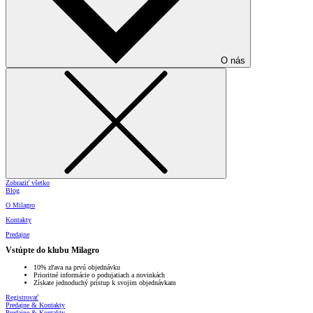
O nás
Zobraziť všetko
Blog
O Milagro
Kontakty
Predajne
Vstúpte do klubu Milagro
10% zľava na prvú objednávku
Prioritné informácie o podujatiach a novinkách
Získate jednoduchý prístup k svojim objednávkam
Registrovať
Predajne & Kontakty
Predajne & Kontakty