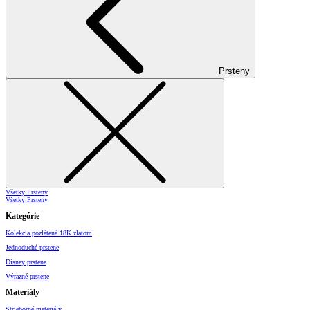
Prsteny
Všetky Prsteny
Všetky Prsteny
Kategórie
Kolekcia pozlátená 18K zlatom
Jednoduché prstene
Disney prstene
Výrazné prstene
Materiály
Strieborné materiály