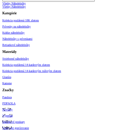
Všetky Náhrdelníky
Všetky Náhrdelníky
Kategórie
Kolekcia pozlátená 18K zlatom
Prívesky na náhrdelníky
Krátke náhrdelníky
Náhrdelníky s príveskami
Retiazkové náhrdelníky
Materiály
Strieborné náhrdelníky
Kolekcia pozlátená 14-karátovým zlatom
Kolekcia pozlátená 14-karátovým ružovým zlatom
Glazúra
Kamene
Značky
Pandora
PDPAOLA
Novinky
Výpredaj
Darčekové poukazy
Vzory pre gravírovanie