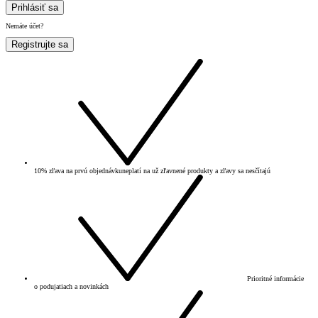
Prihlásiť sa
Nemáte účet?
Registrujte sa
10% zľava na prvú objednávku
neplatí na už zľavnené produkty a zľavy sa nesčítajú
Prioritné informácie
o podujatiach a novinkách