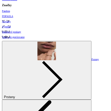
Značky
Pandora
PDPAOLA
Novinky
Výpredaj
Darčekové poukazy
Vzory pre gravírovanie
Prsteny
Prsteny