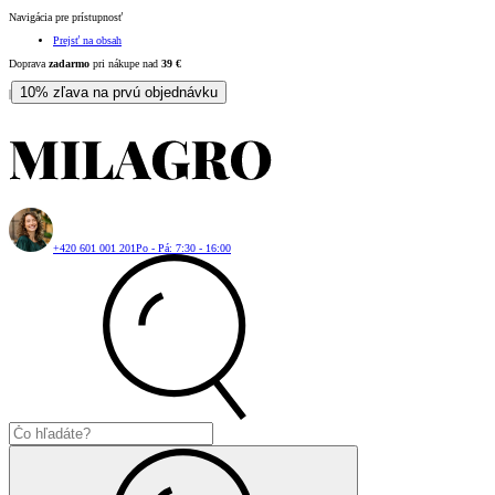
Navigácia pre prístupnosť
Prejsť na obsah
Doprava
zadarmo
pri nákupe nad
39
€
10% zľava na prvú objednávku
|
+420 601 001 201
Po - Pá: 7:30 - 16:00