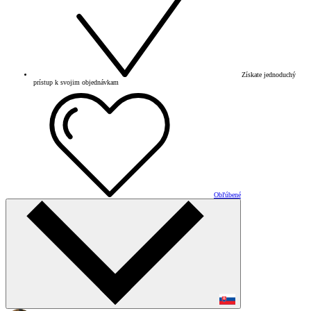
Získate jednoduchý
prístup k svojim objednávkam
Obľúbené