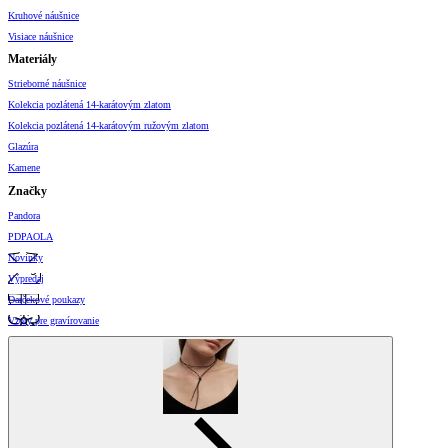
Kruhové náušnice
Visiace náušnice
Materiály
Strieborné náušnice
Kolekcia pozlátená 14-karátovým zlatom
Kolekcia pozlátená 14-karátovým ružovým zlatom
Glazúra
Kamene
Značky
Pandora
PDPAOLA
Novinky
Výpredaj
Darčekové poukazy
Vzory pre gravírovanie