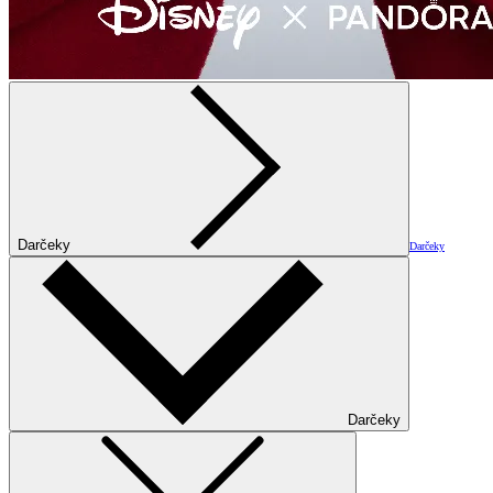
Darčeky
Darčeky
Darčeky