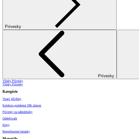
Prívesky
Prívesky
Všetky Prívesky
Všetky Prívesky
Kategórie
Visací přívěsky
Kolekcia pozlátená 18K zlatom
Prívesky na náhrdelníky
Oddeľovače
Klipy
Bezpečnostné retiazky
Materiály