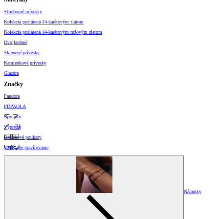
Strieborné prívesky
Kolekcia pozlátená 14-karátovým zlatom
Kolekcia pozlátená 14-karátovým ružovým zlatom
Dvojfarebné
Sklenené prívesky
Kamienkové prívesky
Glazúra
Značky
Pandora
PDPAOLA
Novinky
Výpredaj
Darčekové poukazy
Vzory pre gravírovanie
Náramky