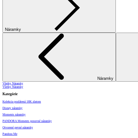
Náramky
Náramky
Všetky Náramky
Všetky Náramky
Kategórie
Kolekcia pozlátená 18K zlatom
Disney náramky
Moments náramky
PANDORA Moments posuvné náramky
Otvorené pevné náramky
Pandora Me