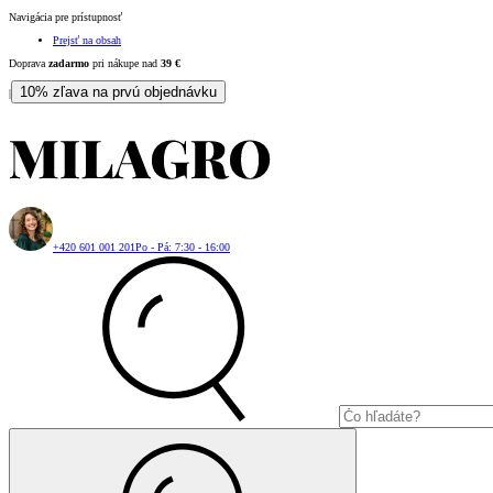
Navigácia pre prístupnosť
Prejsť na obsah
Doprava
zadarmo
pri nákupe nad
39
€
10% zľava na prvú objednávku
|
+420 601 001 201
Po - Pá: 7:30 - 16:00