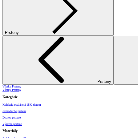
Prsteny
Prsteny
Všetky Prsteny
Všetky Prsteny
Kategórie
Kolekcia pozlátená 18K zlatom
Jednoduché prstene
Disney prstene
Výrazné prstene
Materiály