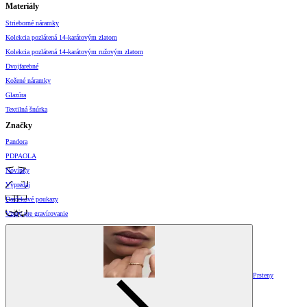
Materiály
Strieborné náramky
Kolekcia pozlátená 14-karátovým zlatom
Kolekcia pozlátená 14-karátovým ružovým zlatom
Dvojfarebné
Kožené náramky
Glazúra
Textilná šnúrka
Značky
Pandora
PDPAOLA
Novinky
Výpredaj
Darčekové poukazy
Vzory pre gravírovanie
Prsteny