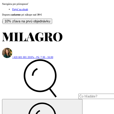
Navigácia pre prístupnosť
Prejsť na obsah
Doprava
zadarmo
pri nákupe nad
39
€
10% zľava na prvú objednávku
|
+420 601 001 201
Po - Pá: 7:30 - 16:00