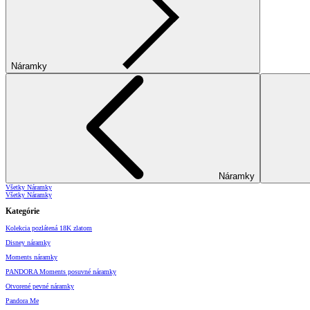
Náramky
Náramky
Všetky Náramky
Všetky Náramky
Kategórie
Kolekcia pozlátená 18K zlatom
Disney náramky
Moments náramky
PANDORA Moments posuvné náramky
Otvorené pevné náramky
Pandora Me