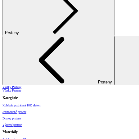
Prsteny
Prsteny
Všetky Prsteny
Všetky Prsteny
Kategórie
Kolekcia pozlátená 18K zlatom
Jednoduché prstene
Disney prstene
Výrazné prstene
Materiály