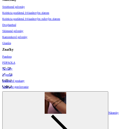
Strieborné prívesky
Kolekcia pozlátená 14-karátovým zlatom
Kolekcia pozlátená 14-karátovým ružovým zlatom
Dvojfarebné
Sklenené prívesky
Kamienkové prívesky
Glazúra
Značky
Pandora
PDPAOLA
Novinky
Výpredaj
Darčekové poukazy
Vzory pre gravírovanie
Náramky