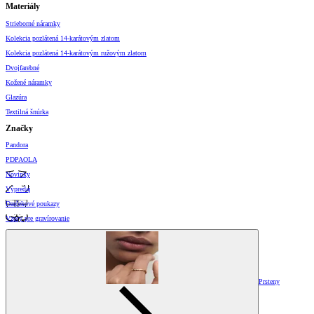
Materiály
Strieborné náramky
Kolekcia pozlátená 14-karátovým zlatom
Kolekcia pozlátená 14-karátovým ružovým zlatom
Dvojfarebné
Kožené náramky
Glazúra
Textilná šnúrka
Značky
Pandora
PDPAOLA
Novinky
Výpredaj
Darčekové poukazy
Vzory pre gravírovanie
Prsteny