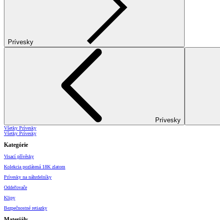
Prívesky
Prívesky
Všetky Prívesky
Všetky Prívesky
Kategórie
Visací přívěsky
Kolekcia pozlátená 18K zlatom
Prívesky na náhrdelníky
Oddeľovače
Klipy
Bezpečnostné retiazky
Materiály