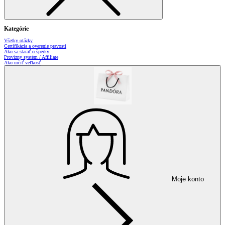
Kategórie
Všetky otázky
Certifikácia a overenie pravosti
Ako sa starať o šperky
Provízny systém / Affiliate
Ako určiť veľkosť
Moje konto