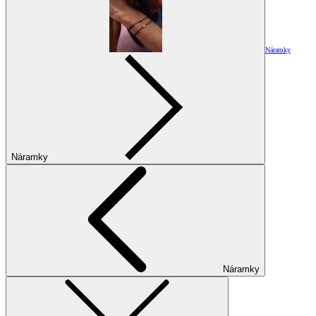
Náramky
Náramky
Náramky