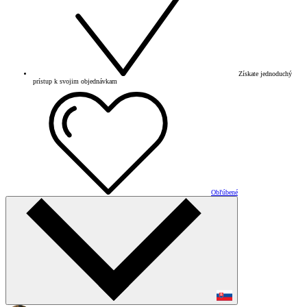
Získate jednoduchý
prístup k svojim objednávkam
Obľúbené