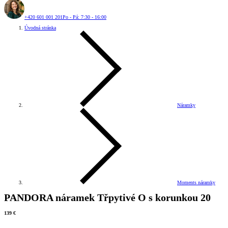
+420 601 001 201
Po - Pá: 7:30 - 16:00
Úvodná stránka
Náramky
Moments náramky
PANDORA náramek Třpytivé O s korunkou 20
139 €