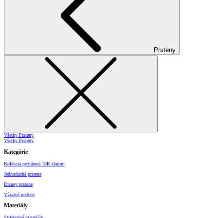
Prsteny
Všetky Prsteny
Všetky Prsteny
Kategórie
Kolekcia pozlátená 18K zlatom
Jednoduché prstene
Disney prstene
Výrazné prstene
Materiály
Strieborné materiály