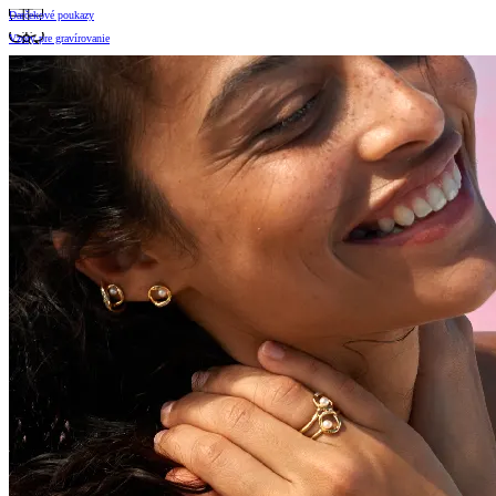
Darčekové poukazy
Vzory pre gravírovanie