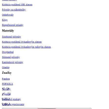
Kolekcia pozlátená 18K zlatom
Prívesky na náhrdelníky
Oddeľovače
Klipy
Bezpečnostné retiazky
Materiály
Strieborné prívesky
Kolekcia pozlátená 14-karátovým zlatom
Kolekcia pozlátená 14-karátovým ružovým zlatom
Dvojfarebné
Sklenené prívesky
Kamienkové prívesky
Glazúra
Značky
Pandora
PDPAOLA
Novinky
Výpredaj
Darčekové poukazy
Vzory pre gravírovanie