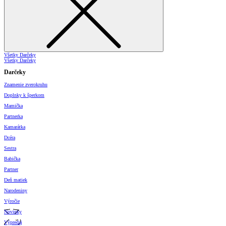
Všetky Darčeky
Všetky Darčeky
Darčeky
Znamenie zverokruhu
Doplnky k šperkom
Mamička
Partnerka
Kamarátka
Dcéra
Sestra
Babička
Partner
Deň matiek
Narodeniny
Výročie
Novinky
Výpredaj