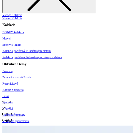
Všetky Kolekcie
Všetky Kolekcie
Kolekcie
DISNEY kolekcia
Marvel
Šperky s logom
Kolekcia pozlátená 14-karátovým zlatom
Kolekcia pozlátená 14-karátovým ružovým zlatom
Obľúbené témy
Písmená
Zvieratá a maznáčikovia
Rozprávkové
Rodina a priatelia
Láska
Novinky
Výpredaj
Darčekové poukazy
Vzory pre gravírovanie