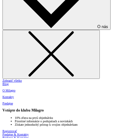
O nás
Zobraziť všetko
Blog
O Milagro
Kontakty
Predajne
Vstúpte do klubu Milagro
10% zľava na prvú objednávku
Prioritné informácie o podujatiach a novinkách
Získate jednoduchý prístup k svojim objednávkam
Registrovať
Predajne & Kontakty
Predajne & Kontakty