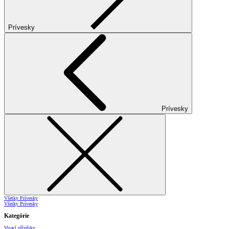
Prívesky
Prívesky
Všetky Prívesky
Všetky Prívesky
Kategórie
Visací přívěsky