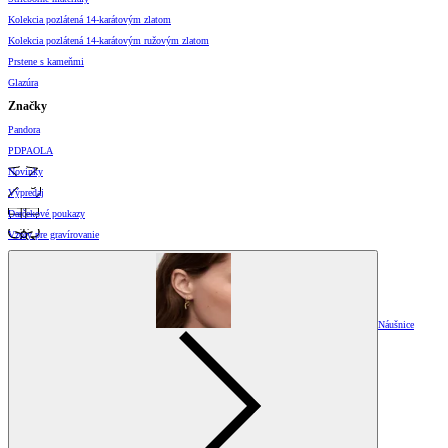
Kolekcia pozlátená 14-karátovým zlatom
Kolekcia pozlátená 14-karátovým ružovým zlatom
Prstene s kameňmi
Glazúra
Značky
Pandora
PDPAOLA
Novinky
Výpredaj
Darčekové poukazy
Vzory pre gravírovanie
Náušnice