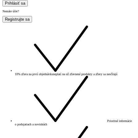
Prihlásiť sa
Nemáte účet?
Registrujte sa
10% zľava na prvú objednávku
neplatí na už zľavnené produkty a zľavy sa nesčítajú
Prioritné informácie
o podujatiach a novinkách