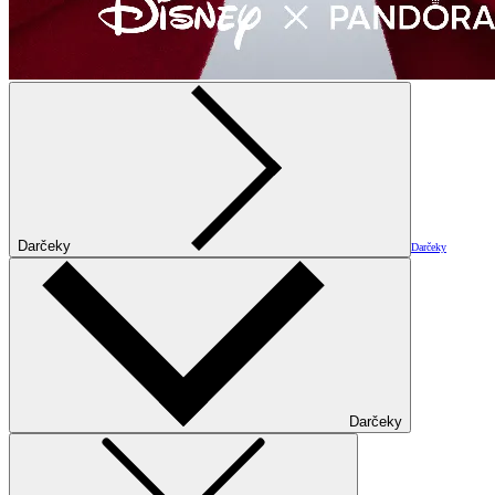
Darčeky
Darčeky
Darčeky