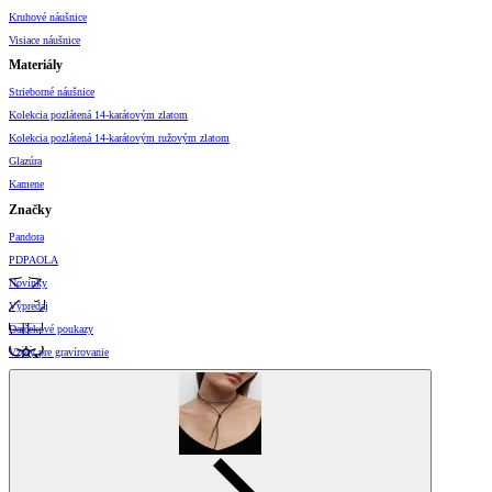
Kruhové náušnice
Visiace náušnice
Materiály
Strieborné náušnice
Kolekcia pozlátená 14-karátovým zlatom
Kolekcia pozlátená 14-karátovým ružovým zlatom
Glazúra
Kamene
Značky
Pandora
PDPAOLA
Novinky
Výpredaj
Darčekové poukazy
Vzory pre gravírovanie