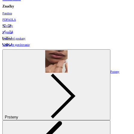
Značky
Pandora
PDPAOLA
Novinky
Výpredaj
Darčekové poukazy
Vzory pre gravírovanie
Prsteny
Prsteny