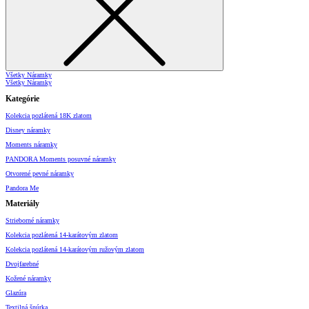
Všetky Náramky
Všetky Náramky
Kategórie
Kolekcia pozlátená 18K zlatom
Disney náramky
Moments náramky
PANDORA Moments posuvné náramky
Otvorené pevné náramky
Pandora Me
Materiály
Strieborné náramky
Kolekcia pozlátená 14-karátovým zlatom
Kolekcia pozlátená 14-karátovým ružovým zlatom
Dvojfarebné
Kožené náramky
Glazúra
Textilná šnúrka