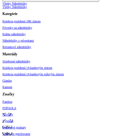
Všetky Náhrdelníky
Všetky Náhrdelníky
Kategórie
Kolekcia pozlátená 18K zlatom
Prívesky na náhrdelníky
Krátke náhrdelníky
Náhrdelníky s príveskami
Retiazkové náhrdelníky
Materiály
Strieborné náhrdelníky
Kolekcia pozlátená 14-karátovým zlatom
Kolekcia pozlátená 14-karátovým ružovým zlatom
Glazúra
Kamene
Značky
Pandora
PDPAOLA
Novinky
Výpredaj
Darčekové poukazy
Vzory pre gravírovanie