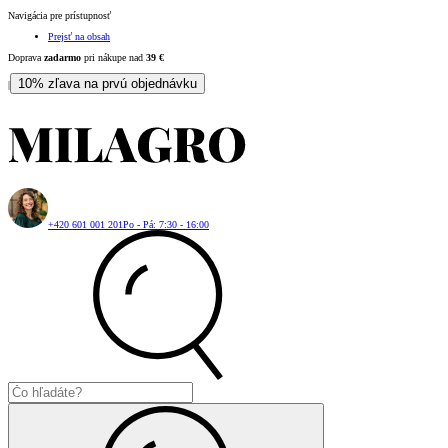
Navigácia pre prístupnosť
Prejsť na obsah
Doprava
zadarmo
pri nákupe nad
39
€
10% zľava na prvú objednávku
|
+420 601 001 201
Po - Pá: 7:30 - 16:00