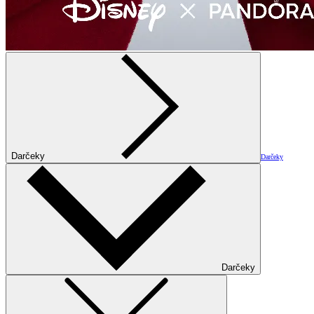
Darčeky
Darčeky
Darčeky