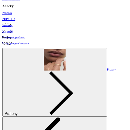
Značky
Pandora
PDPAOLA
Novinky
Výpredaj
Darčekové poukazy
Vzory pre gravírovanie
Prsteny
Prsteny