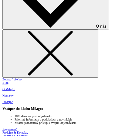
O nás
Zobraziť všetko
Blog
O Milagro
Kontakty
Predajne
Vstúpte do klubu Milagro
10% zľava na prvú objednávku
Prioritné informácie o podujatiach a novinkách
Získate jednoduchý prístup k svojim objednávkam
Registrovať
Predajne & Kontakty
Predajne & Kontakty