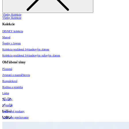
Všetky Kolekcie
Všetky Kolekcie
Kolekcie
DISNEY kolekcia
Marvel
Šperky s logom
Kolekcia pozlátená 14-karátovým zlatom
Kolekcia pozlátená 14-karátovým ružovým zlatom
Obľúbené témy
Písmená
Zvieratá a maznáčikovia
Rozprávkové
Rodina a priatelia
Láska
Novinky
Výpredaj
Darčekové poukazy
Vzory pre gravírovanie