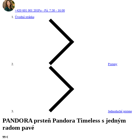
+420 601 001 201
Po - Pá: 7:30 - 16:00
Úvodná stránka
Prsteny
Jednoduché prstene
PANDORA prsteň Pandora Timeless s jedným
radom pavé
99 €