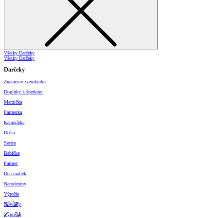
Všetky Darčeky
Všetky Darčeky
Darčeky
Znamenie zverokruhu
Doplnky k šperkom
Mamička
Partnerka
Kamarátka
Dcéra
Sestra
Babička
Partner
Deň matiek
Narodeniny
Výročie
Novinky
Výpredaj