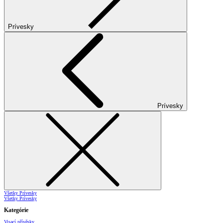
Prívesky
Prívesky
Všetky Prívesky
Všetky Prívesky
Kategórie
Visací přívěsky