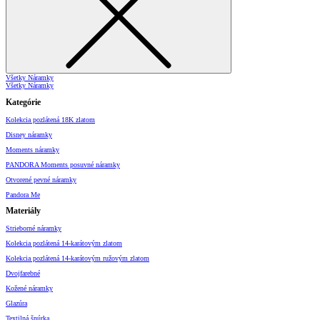
Všetky Náramky
Všetky Náramky
Kategórie
Kolekcia pozlátená 18K zlatom
Disney náramky
Moments náramky
PANDORA Moments posuvné náramky
Otvorené pevné náramky
Pandora Me
Materiály
Strieborné náramky
Kolekcia pozlátená 14-karátovým zlatom
Kolekcia pozlátená 14-karátovým ružovým zlatom
Dvojfarebné
Kožené náramky
Glazúra
Textilná šnúrka