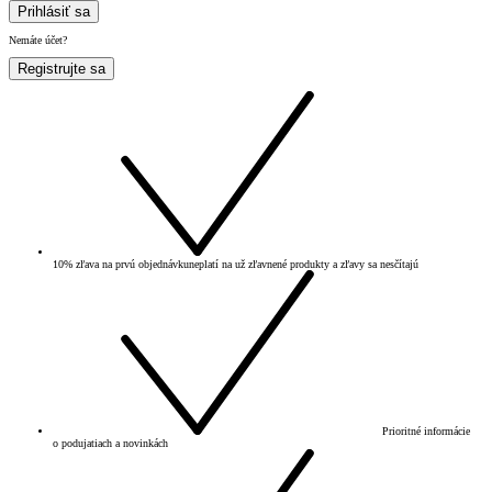
Prihlásiť sa
Nemáte účet?
Registrujte sa
10% zľava na prvú objednávku
neplatí na už zľavnené produkty a zľavy sa nesčítajú
Prioritné informácie
o podujatiach a novinkách