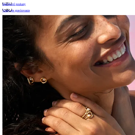
Darčekové poukazy
Vzory pre gravírovanie