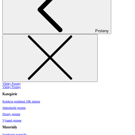
Prsteny
Všetky Prsteny
Všetky Prsteny
Kategórie
Kolekcia pozlátená 18K zlatom
Jednoduché prstene
Disney prstene
Výrazné prstene
Materiály
Strieborné materiály