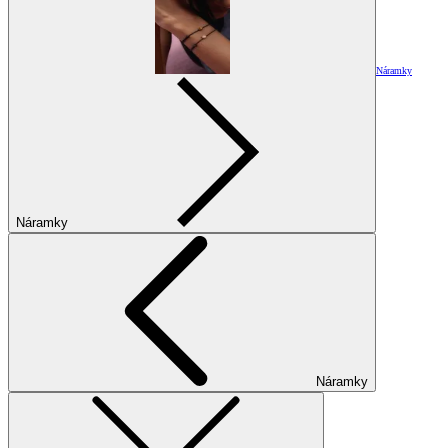
Náramky
Náramky
Náramky