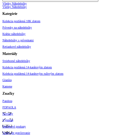
Všetky Náhrdelníky
Všetky Náhrdelníky
Kategórie
Kolekcia pozlátená 18K zlatom
Prívesky na náhrdelníky
Krátke náhrdelníky
Náhrdelníky s príveskami
Retiazkové náhrdelníky
Materiály
Strieborné náhrdelníky
Kolekcia pozlátená 14-karátovým zlatom
Kolekcia pozlátená 14-karátovým ružovým zlatom
Glazúra
Kamene
Značky
Pandora
PDPAOLA
Novinky
Výpredaj
Darčekové poukazy
Vzory pre gravírovanie