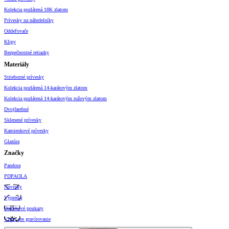
Kolekcia pozlátená 18K zlatom
Prívesky na náhrdelníky
Oddeľovače
Klipy
Bezpečnostné retiazky
Materiály
Strieborné prívesky
Kolekcia pozlátená 14-karátovým zlatom
Kolekcia pozlátená 14-karátovým ružovým zlatom
Dvojfarebné
Sklenené prívesky
Kamienkové prívesky
Glazúra
Značky
Pandora
PDPAOLA
Novinky
Výpredaj
Darčekové poukazy
Vzory pre gravírovanie