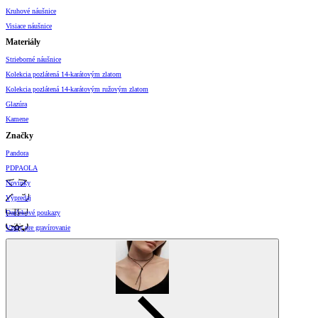
Kruhové náušnice
Visiace náušnice
Materiály
Strieborné náušnice
Kolekcia pozlátená 14-karátovým zlatom
Kolekcia pozlátená 14-karátovým ružovým zlatom
Glazúra
Kamene
Značky
Pandora
PDPAOLA
Novinky
Výpredaj
Darčekové poukazy
Vzory pre gravírovanie