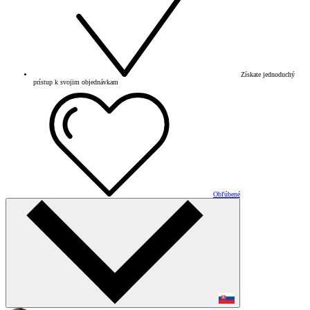
Získate jednoduchý
prístup k svojim objednávkam
Obľúbené