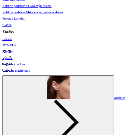
Kolekcia pozlátená 14-karátovým zlatom
Kolekcia pozlátená 14-karátovým ružovým zlatom
Prstene s kameňmi
Glazúra
Značky
Pandora
PDPAOLA
Novinky
Výpredaj
Darčekové poukazy
Vzory pre gravírovanie
Náušnice