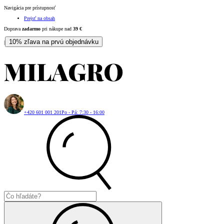
Navigácia pre prístupnosť
Prejsť na obsah
Doprava
zadarmo
pri nákupe nad
39
€
10% zľava na prvú objednávku
|
+420 601 001 201
Po - Pá: 7:30 - 16:00