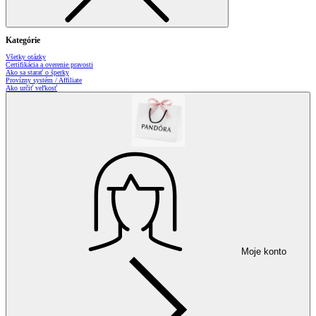
Kategórie
Všetky otázky
Certifikácia a overenie pravosti
Ako sa starať o šperky
Provízny systém / Affiliate
Ako určiť veľkosť
Moje konto