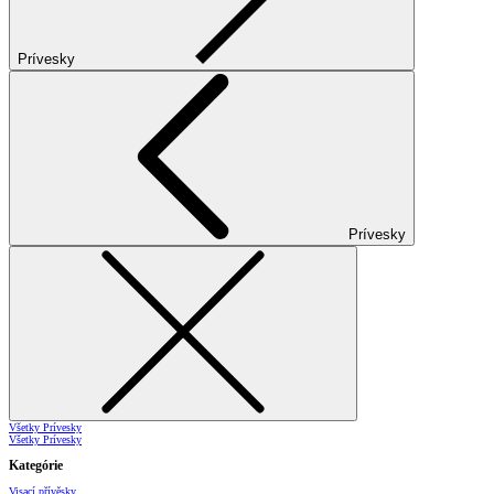
Prívesky
Prívesky
Všetky Prívesky
Všetky Prívesky
Kategórie
Visací přívěsky