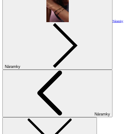
Náramky
Náramky
Náramky