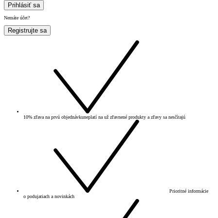
Prihlásiť sa
Nemáte účet?
Registrujte sa
10% zľava na prvú objednávku
neplatí na už zľavnené produkty a zľavy sa nesčítajú
Prioritné informácie
o podujatiach a novinkách