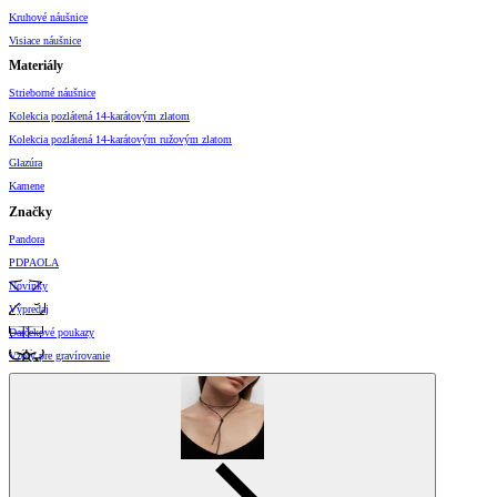
Kruhové náušnice
Visiace náušnice
Materiály
Strieborné náušnice
Kolekcia pozlátená 14-karátovým zlatom
Kolekcia pozlátená 14-karátovým ružovým zlatom
Glazúra
Kamene
Značky
Pandora
PDPAOLA
Novinky
Výpredaj
Darčekové poukazy
Vzory pre gravírovanie