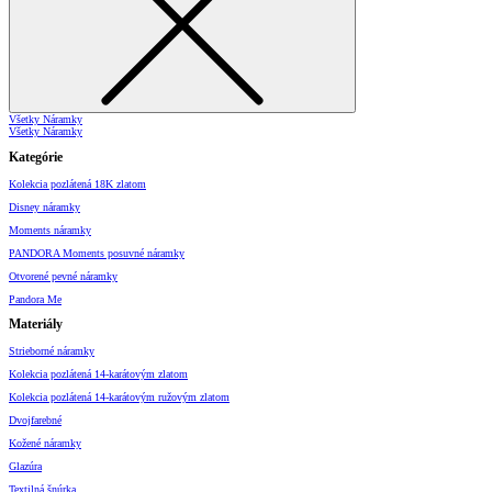
Všetky Náramky
Všetky Náramky
Kategórie
Kolekcia pozlátená 18K zlatom
Disney náramky
Moments náramky
PANDORA Moments posuvné náramky
Otvorené pevné náramky
Pandora Me
Materiály
Strieborné náramky
Kolekcia pozlátená 14-karátovým zlatom
Kolekcia pozlátená 14-karátovým ružovým zlatom
Dvojfarebné
Kožené náramky
Glazúra
Textilná šnúrka