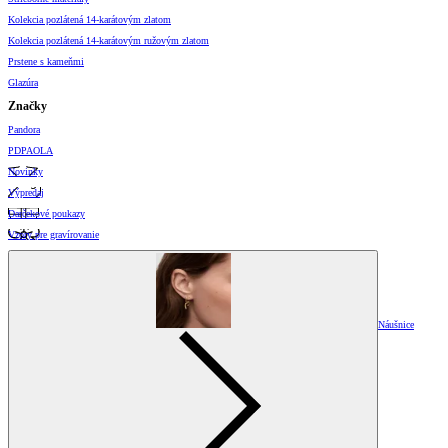
Kolekcia pozlátená 14-karátovým zlatom
Kolekcia pozlátená 14-karátovým ružovým zlatom
Prstene s kameňmi
Glazúra
Značky
Pandora
PDPAOLA
Novinky
Výpredaj
Darčekové poukazy
Vzory pre gravírovanie
Náušnice