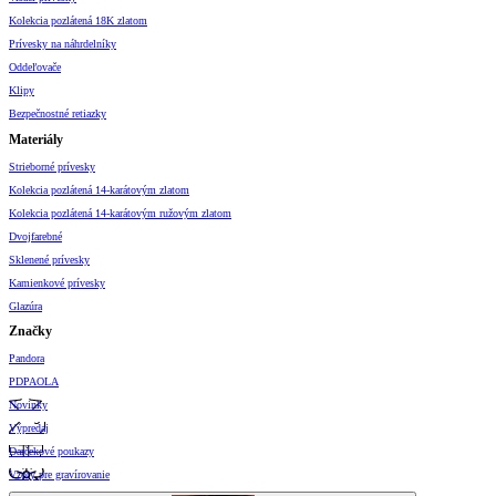
Kolekcia pozlátená 18K zlatom
Prívesky na náhrdelníky
Oddeľovače
Klipy
Bezpečnostné retiazky
Materiály
Strieborné prívesky
Kolekcia pozlátená 14-karátovým zlatom
Kolekcia pozlátená 14-karátovým ružovým zlatom
Dvojfarebné
Sklenené prívesky
Kamienkové prívesky
Glazúra
Značky
Pandora
PDPAOLA
Novinky
Výpredaj
Darčekové poukazy
Vzory pre gravírovanie