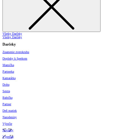
Všetky Darčeky
Všetky Darčeky
Darčeky
Znamenie zverokruhu
Doplnky k šperkom
Mamička
Partnerka
Kamarátka
Dcéra
Sestra
Babička
Partner
Deň matiek
Narodeniny
Výročie
Novinky
Výpredaj