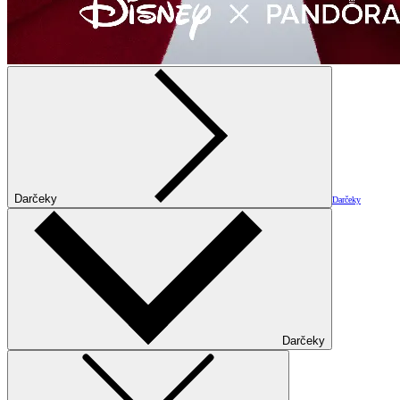
Darčeky
Darčeky
Darčeky