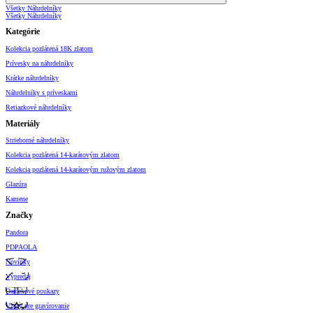
Všetky Náhrdelníky
Všetky Náhrdelníky
Kategórie
Kolekcia pozlátená 18K zlatom
Prívesky na náhrdelníky
Krátke náhrdelníky
Náhrdelníky s príveskami
Retiazkové náhrdelníky
Materiály
Strieborné náhrdelníky
Kolekcia pozlátená 14-karátovým zlatom
Kolekcia pozlátená 14-karátovým ružovým zlatom
Glazúra
Kamene
Značky
Pandora
PDPAOLA
Novinky
Výpredaj
Darčekové poukazy
Vzory pre gravírovanie