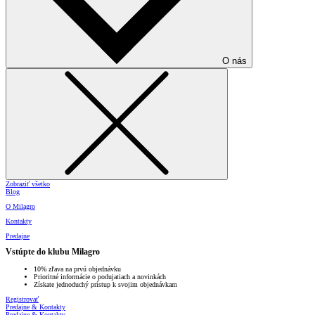
O nás
Zobraziť všetko
Blog
O Milagro
Kontakty
Predajne
Vstúpte do klubu Milagro
10% zľava na prvú objednávku
Prioritné informácie o podujatiach a novinkách
Získate jednoduchý prístup k svojim objednávkam
Registrovať
Predajne & Kontakty
Predajne & Kontakty