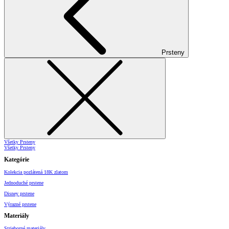
Prsteny
Všetky Prsteny
Všetky Prsteny
Kategórie
Kolekcia pozlátená 18K zlatom
Jednoduché prstene
Disney prstene
Výrazné prstene
Materiály
Strieborné materiály