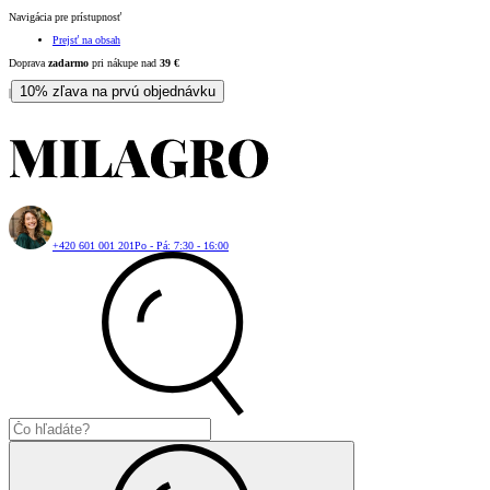
Navigácia pre prístupnosť
Prejsť na obsah
Doprava
zadarmo
pri nákupe nad
39
€
10% zľava na prvú objednávku
|
+420 601 001 201
Po - Pá: 7:30 - 16:00