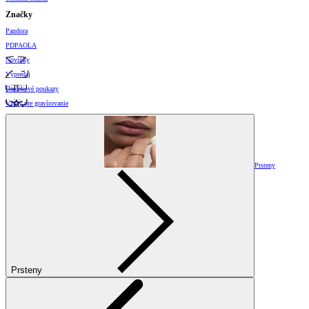
Značky
Pandora
PDPAOLA
Novinky
Výpredaj
Darčekové poukazy
Vzory pre gravírovanie
Prsteny
Prsteny