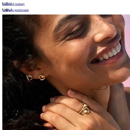
Darčekové poukazy
Vzory pre gravírovanie