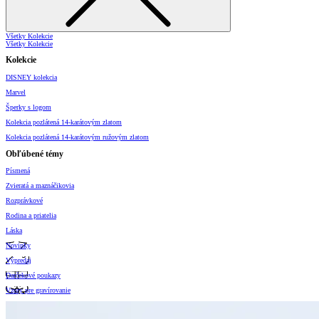
Všetky Kolekcie
Všetky Kolekcie
Kolekcie
DISNEY kolekcia
Marvel
Šperky s logom
Kolekcia pozlátená 14-karátovým zlatom
Kolekcia pozlátená 14-karátovým ružovým zlatom
Obľúbené témy
Písmená
Zvieratá a maznáčikovia
Rozprávkové
Rodina a priatelia
Láska
Novinky
Výpredaj
Darčekové poukazy
Vzory pre gravírovanie