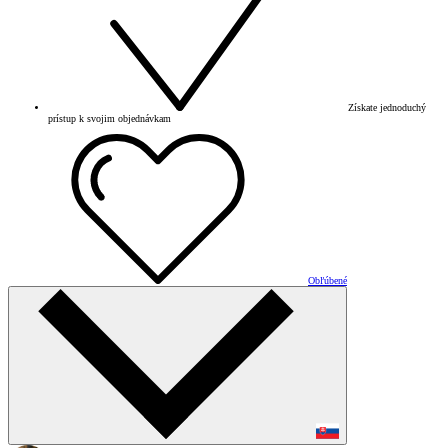
Získate jednoduchý
prístup k svojim objednávkam
Obľúbené