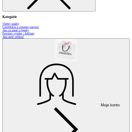
Kategórie
Všetky otázky
Certifikácia a overenie pravosti
Ako sa starať o šperky
Provízny systém / Affiliate
Ako určiť veľkosť
Moje konto