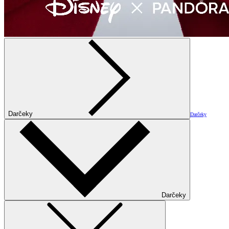
Darčeky
Darčeky
Darčeky