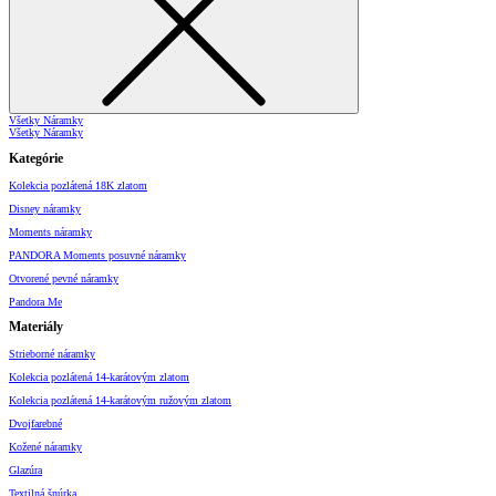
Všetky Náramky
Všetky Náramky
Kategórie
Kolekcia pozlátená 18K zlatom
Disney náramky
Moments náramky
PANDORA Moments posuvné náramky
Otvorené pevné náramky
Pandora Me
Materiály
Strieborné náramky
Kolekcia pozlátená 14-karátovým zlatom
Kolekcia pozlátená 14-karátovým ružovým zlatom
Dvojfarebné
Kožené náramky
Glazúra
Textilná šnúrka