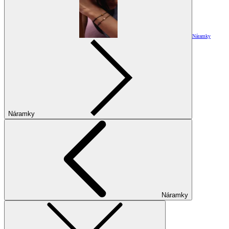
Náramky
Náramky
Náramky