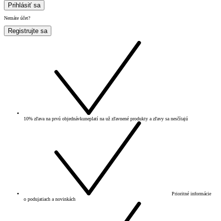
Prihlásiť sa
Nemáte účet?
Registrujte sa
10% zľava na prvú objednávku
neplatí na už zľavnené produkty a zľavy sa nesčítajú
Prioritné informácie
o podujatiach a novinkách