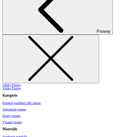
Prsteny
Všetky Prsteny
Všetky Prsteny
Kategórie
Kolekcia pozlátená 18K zlatom
Jednoduché prstene
Disney prstene
Výrazné prstene
Materiály
Strieborné materiály