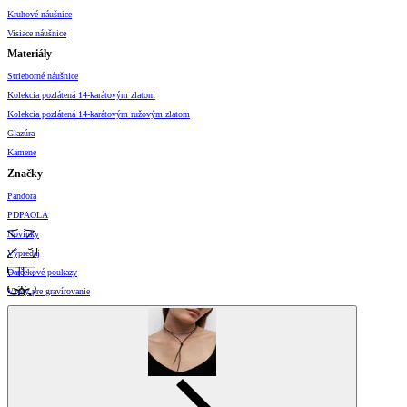
Kruhové náušnice
Visiace náušnice
Materiály
Strieborné náušnice
Kolekcia pozlátená 14-karátovým zlatom
Kolekcia pozlátená 14-karátovým ružovým zlatom
Glazúra
Kamene
Značky
Pandora
PDPAOLA
Novinky
Výpredaj
Darčekové poukazy
Vzory pre gravírovanie