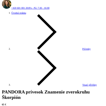
+420 601 001 201
Po - Pá: 7:30 - 16:00
Úvodná stránka
Prívesky
Visací přívěsky
PANDORA prívesok Znamenie zverokruhu
Škorpión
65 €