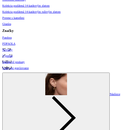
Kolekcia pozlátená 14-karátovým zlatom
Kolekcia pozlátená 14-karátovým ružovým zlatom
Prstene s kameňmi
Glazúra
Značky
Pandora
PDPAOLA
Novinky
Výpredaj
Darčekové poukazy
Vzory pre gravírovanie
Náušnice