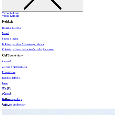
Všetky Kolekcie
Všetky Kolekcie
Kolekcie
DISNEY kolekcia
Marvel
Šperky s logom
Kolekcia pozlátená 14-karátovým zlatom
Kolekcia pozlátená 14-karátovým ružovým zlatom
Obľúbené témy
Písmená
Zvieratá a maznáčikovia
Rozprávkové
Rodina a priatelia
Láska
Novinky
Výpredaj
Darčekové poukazy
Vzory pre gravírovanie