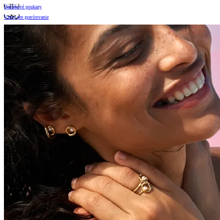
Darčekové poukazy
Vzory pre gravírovanie