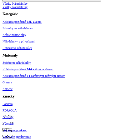
Všetky Náhrdelníky
Všetky Náhrdelníky
Kategórie
Kolekcia pozlátená 18K zlatom
Prívesky na náhrdelníky
Krátke náhrdelníky
Náhrdelníky s príveskami
Retiazkové náhrdelníky
Materiály
Strieborné náhrdelníky
Kolekcia pozlátená 14-karátovým zlatom
Kolekcia pozlátená 14-karátovým ružovým zlatom
Glazúra
Kamene
Značky
Pandora
PDPAOLA
Novinky
Výpredaj
Darčekové poukazy
Vzory pre gravírovanie