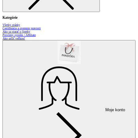
Kategórie
Všetky otázky
Certifikácia a overenie pravosti
Ako sa starať o šperky
Provízny systém / Affiliate
Ako určiť veľkosť
Moje konto