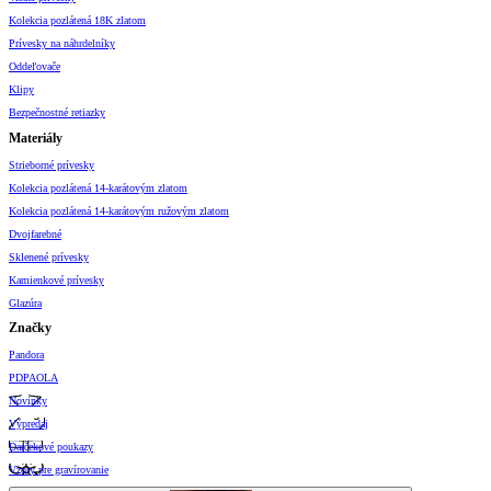
Kolekcia pozlátená 18K zlatom
Prívesky na náhrdelníky
Oddeľovače
Klipy
Bezpečnostné retiazky
Materiály
Strieborné prívesky
Kolekcia pozlátená 14-karátovým zlatom
Kolekcia pozlátená 14-karátovým ružovým zlatom
Dvojfarebné
Sklenené prívesky
Kamienkové prívesky
Glazúra
Značky
Pandora
PDPAOLA
Novinky
Výpredaj
Darčekové poukazy
Vzory pre gravírovanie