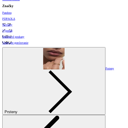
Značky
Pandora
PDPAOLA
Novinky
Výpredaj
Darčekové poukazy
Vzory pre gravírovanie
Prsteny
Prsteny