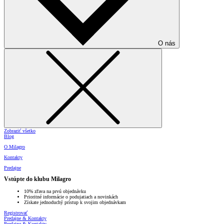
O nás
Zobraziť všetko
Blog
O Milagro
Kontakty
Predajne
Vstúpte do klubu Milagro
10% zľava na prvú objednávku
Prioritné informácie o podujatiach a novinkách
Získate jednoduchý prístup k svojim objednávkam
Registrovať
Predajne & Kontakty
Predajne & Kontakty