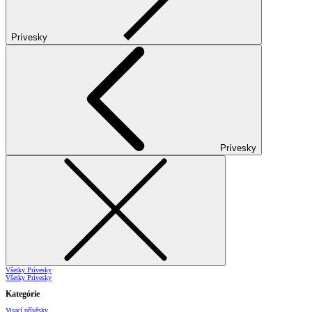
Prívesky
Prívesky
Všetky Prívesky
Všetky Prívesky
Kategórie
Visací přívěsky