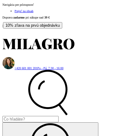
Navigácia pre prístupnosť
Prejsť na obsah
Doprava
zadarmo
pri nákupe nad
39
€
10% zľava na prvú objednávku
|
+420 601 001 201
Po - Pá: 7:30 - 16:00