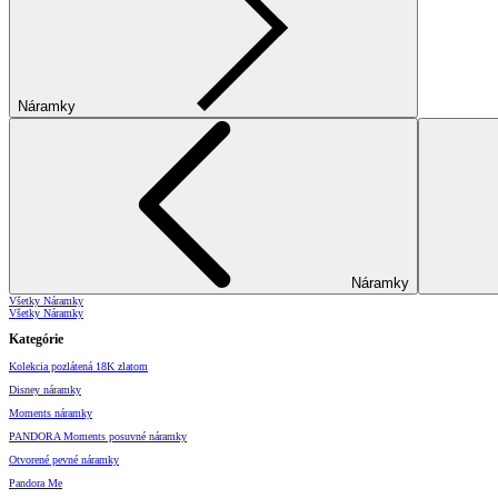
Náramky
Náramky
Všetky Náramky
Všetky Náramky
Kategórie
Kolekcia pozlátená 18K zlatom
Disney náramky
Moments náramky
PANDORA Moments posuvné náramky
Otvorené pevné náramky
Pandora Me