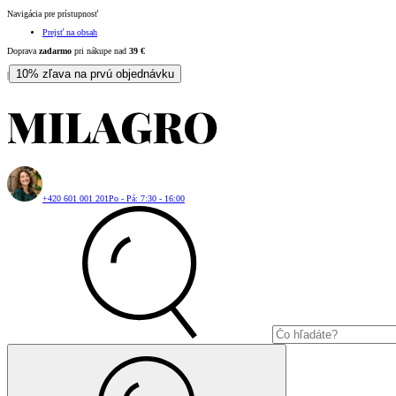
Navigácia pre prístupnosť
Prejsť na obsah
Doprava
zadarmo
pri nákupe nad
39
€
10% zľava na prvú objednávku
|
+420 601 001 201
Po - Pá: 7:30 - 16:00