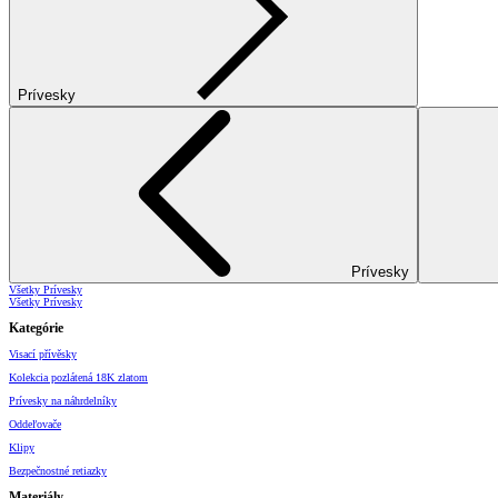
Prívesky
Prívesky
Všetky Prívesky
Všetky Prívesky
Kategórie
Visací přívěsky
Kolekcia pozlátená 18K zlatom
Prívesky na náhrdelníky
Oddeľovače
Klipy
Bezpečnostné retiazky
Materiály