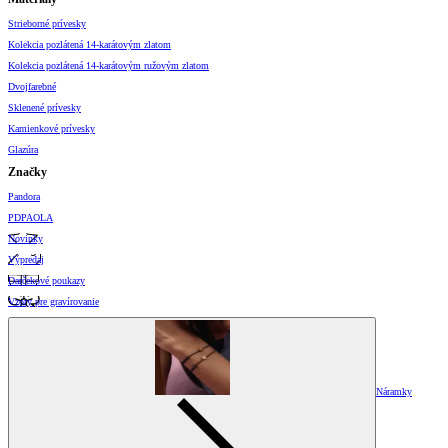
Strieborné prívesky
Kolekcia pozlátená 14-karátovým zlatom
Kolekcia pozlátená 14-karátovým ružovým zlatom
Dvojfarebné
Sklenené prívesky
Kamienkové prívesky
Glazúra
Značky
Pandora
PDPAOLA
Novinky
Výpredaj
Darčekové poukazy
Vzory pre gravírovanie
Náramky