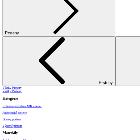
Prsteny
Prsteny
Všetky Prsteny
Všetky Prsteny
Kategórie
Kolekcia pozlátená 18K zlatom
Jednoduché prstene
Disney prstene
Výrazné prstene
Materiály