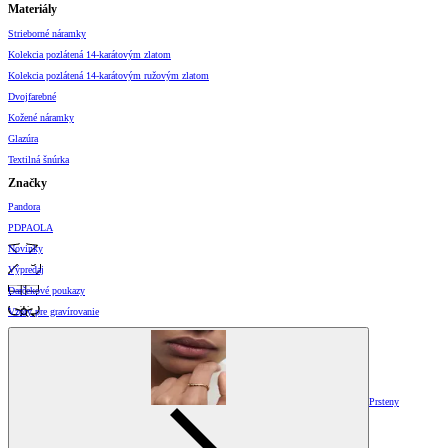
Materiály
Strieborné náramky
Kolekcia pozlátená 14-karátovým zlatom
Kolekcia pozlátená 14-karátovým ružovým zlatom
Dvojfarebné
Kožené náramky
Glazúra
Textilná šnúrka
Značky
Pandora
PDPAOLA
Novinky
Výpredaj
Darčekové poukazy
Vzory pre gravírovanie
Prsteny