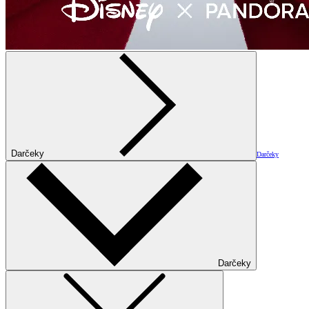
Darčeky
Darčeky
Darčeky