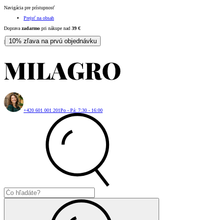
Navigácia pre prístupnosť
Prejsť na obsah
Doprava
zadarmo
pri nákupe nad
39
€
10% zľava na prvú objednávku
|
+420 601 001 201
Po - Pá: 7:30 - 16:00