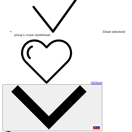
Získate jednoduchý
prístup k svojim objednávkam
Obľúbené