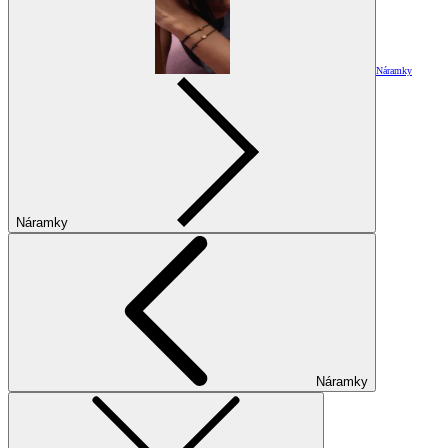
Náramky
Náramky
Náramky