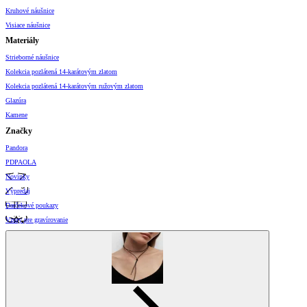
Kruhové náušnice
Visiace náušnice
Materiály
Strieborné náušnice
Kolekcia pozlátená 14-karátovým zlatom
Kolekcia pozlátená 14-karátovým ružovým zlatom
Glazúra
Kamene
Značky
Pandora
PDPAOLA
Novinky
Výpredaj
Darčekové poukazy
Vzory pre gravírovanie