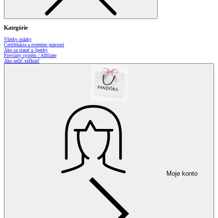
Kategórie
Všetky otázky
Certifikácia a overenie pravosti
Ako sa starať o šperky
Provízny systém / Affiliate
Ako určiť veľkosť
Moje konto