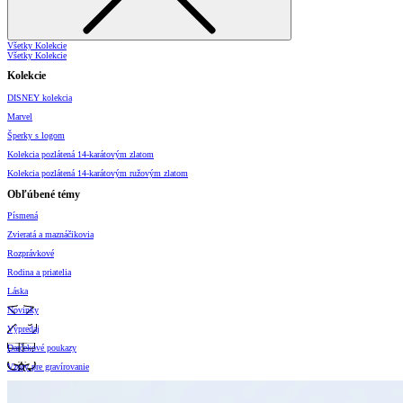
Všetky Kolekcie
Všetky Kolekcie
Kolekcie
DISNEY kolekcia
Marvel
Šperky s logom
Kolekcia pozlátená 14-karátovým zlatom
Kolekcia pozlátená 14-karátovým ružovým zlatom
Obľúbené témy
Písmená
Zvieratá a maznáčikovia
Rozprávkové
Rodina a priatelia
Láska
Novinky
Výpredaj
Darčekové poukazy
Vzory pre gravírovanie