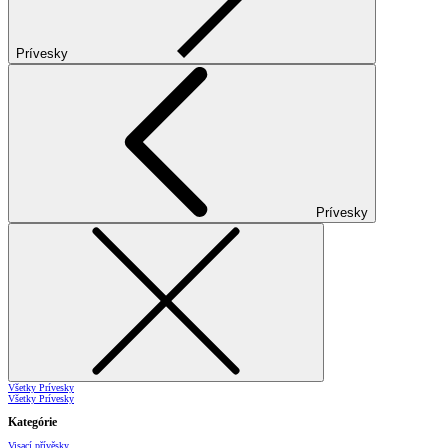
Prívesky
Prívesky
Všetky Prívesky
Všetky Prívesky
Kategórie
Visací přívěsky