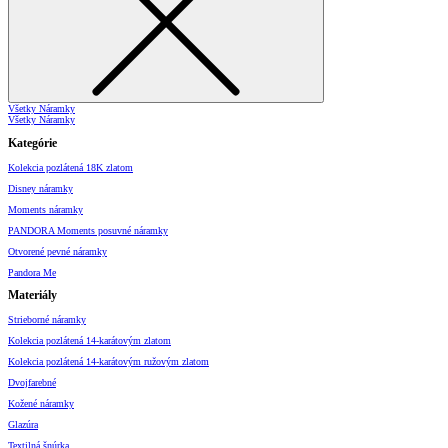
Všetky Náramky
Všetky Náramky
Kategórie
Kolekcia pozlátená 18K zlatom
Disney náramky
Moments náramky
PANDORA Moments posuvné náramky
Otvorené pevné náramky
Pandora Me
Materiály
Strieborné náramky
Kolekcia pozlátená 14-karátovým zlatom
Kolekcia pozlátená 14-karátovým ružovým zlatom
Dvojfarebné
Kožené náramky
Glazúra
Textilná šnúrka