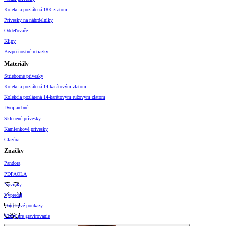
Kolekcia pozlátená 18K zlatom
Prívesky na náhrdelníky
Oddeľovače
Klipy
Bezpečnostné retiazky
Materiály
Strieborné prívesky
Kolekcia pozlátená 14-karátovým zlatom
Kolekcia pozlátená 14-karátovým ružovým zlatom
Dvojfarebné
Sklenené prívesky
Kamienkové prívesky
Glazúra
Značky
Pandora
PDPAOLA
Novinky
Výpredaj
Darčekové poukazy
Vzory pre gravírovanie