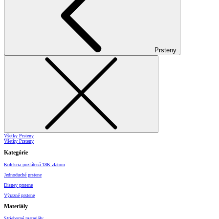
Prsteny
Všetky Prsteny
Všetky Prsteny
Kategórie
Kolekcia pozlátená 18K zlatom
Jednoduché prstene
Disney prstene
Výrazné prstene
Materiály
Strieborné materiály