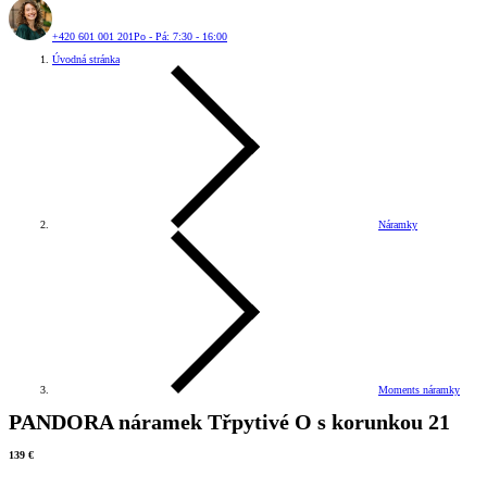
+420 601 001 201
Po - Pá: 7:30 - 16:00
Úvodná stránka
Náramky
Moments náramky
PANDORA náramek Třpytivé O s korunkou 21
139 €