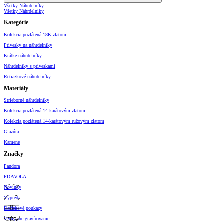
Všetky Náhrdelníky
Všetky Náhrdelníky
Kategórie
Kolekcia pozlátená 18K zlatom
Prívesky na náhrdelníky
Krátke náhrdelníky
Náhrdelníky s príveskami
Retiazkové náhrdelníky
Materiály
Strieborné náhrdelníky
Kolekcia pozlátená 14-karátovým zlatom
Kolekcia pozlátená 14-karátovým ružovým zlatom
Glazúra
Kamene
Značky
Pandora
PDPAOLA
Novinky
Výpredaj
Darčekové poukazy
Vzory pre gravírovanie