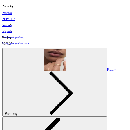
Značky
Pandora
PDPAOLA
Novinky
Výpredaj
Darčekové poukazy
Vzory pre gravírovanie
Prsteny
Prsteny