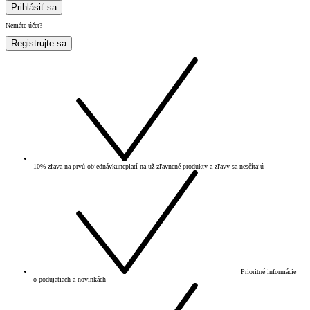
Prihlásiť sa
Nemáte účet?
Registrujte sa
10% zľava na prvú objednávku
neplatí na už zľavnené produkty a zľavy sa nesčítajú
Prioritné informácie
o podujatiach a novinkách