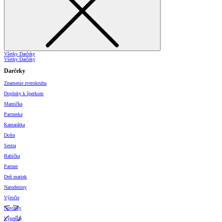
Všetky Darčeky
Všetky Darčeky
Darčeky
Znamenie zverokruhu
Doplnky k šperkom
Mamička
Partnerka
Kamarátka
Dcéra
Sestra
Babička
Partner
Deň matiek
Narodeniny
Výročie
Novinky
Výpredaj