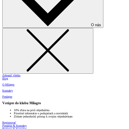
O nás
Zobraziť všetko
Blog
O Milagro
Kontakty
Predajne
Vstúpte do klubu Milagro
10% zľava na prvú objednávku
Prioritné informácie o podujatiach a novinkách
Získate jednoduchý prístup k svojim objednávkam
Registrovať
Predajne & Kontakty
Predajne & Kontakty