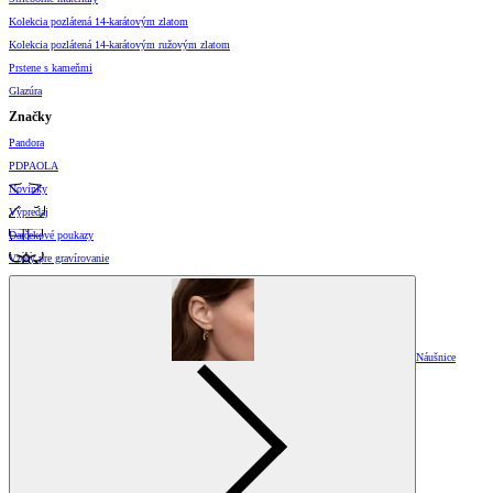
Kolekcia pozlátená 14-karátovým zlatom
Kolekcia pozlátená 14-karátovým ružovým zlatom
Prstene s kameňmi
Glazúra
Značky
Pandora
PDPAOLA
Novinky
Výpredaj
Darčekové poukazy
Vzory pre gravírovanie
Náušnice