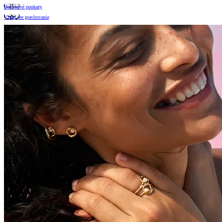
Darčekové poukazy
Vzory pre gravírovanie