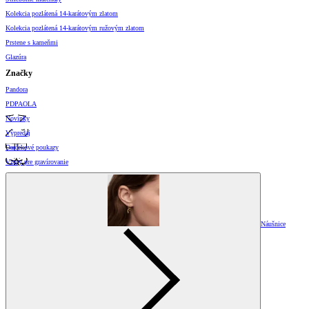
Kolekcia pozlátená 14-karátovým zlatom
Kolekcia pozlátená 14-karátovým ružovým zlatom
Prstene s kameňmi
Glazúra
Značky
Pandora
PDPAOLA
Novinky
Výpredaj
Darčekové poukazy
Vzory pre gravírovanie
Náušnice