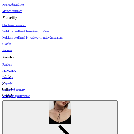
Kruhové náušnice
Visiace náušnice
Materiály
Strieborné náušnice
Kolekcia pozlátená 14-karátovým zlatom
Kolekcia pozlátená 14-karátovým ružovým zlatom
Glazúra
Kamene
Značky
Pandora
PDPAOLA
Novinky
Výpredaj
Darčekové poukazy
Vzory pre gravírovanie