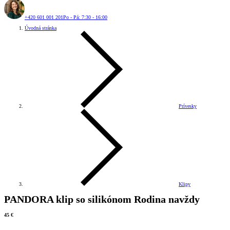
+420 601 001 201
Po - Pá: 7:30 - 16:00
Úvodná stránka
Prívesky
Klipy
PANDORA klip so silikónom Rodina navždy
45 €