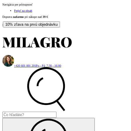
Navigácia pre prístupnosť
Prejsť na obsah
Doprava
zadarmo
pri nákupe nad
39
€
10% zľava na prvú objednávku
|
+420 601 001 201
Po - Pá: 7:30 - 16:00