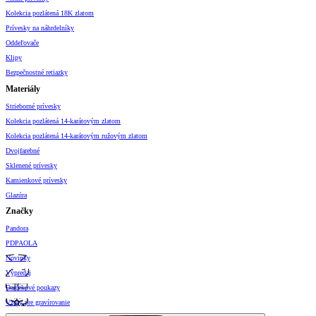
Kolekcia pozlátená 18K zlatom
Prívesky na náhrdelníky
Oddeľovače
Klipy
Bezpečnostné retiazky
Materiály
Strieborné prívesky
Kolekcia pozlátená 14-karátovým zlatom
Kolekcia pozlátená 14-karátovým ružovým zlatom
Dvojfarebné
Sklenené prívesky
Kamienkové prívesky
Glazúra
Značky
Pandora
PDPAOLA
Novinky
Výpredaj
Darčekové poukazy
Vzory pre gravírovanie