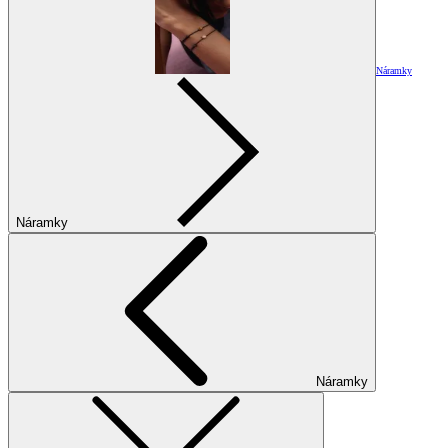
Náramky
Náramky
Náramky