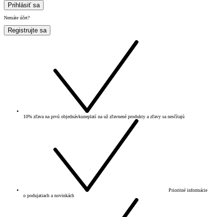
Prihlásiť sa
Nemáte účet?
Registrujte sa
10% zľava na prvú objednávku
neplatí na už zľavnené produkty a zľavy sa nesčítajú
Prioritné informácie
o podujatiach a novinkách