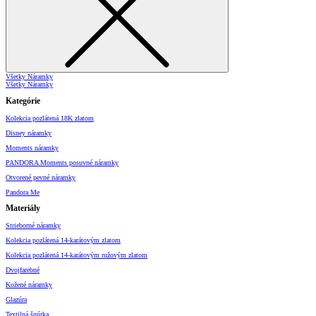
Všetky Náramky
Všetky Náramky
Kategórie
Kolekcia pozlátená 18K zlatom
Disney náramky
Moments náramky
PANDORA Moments posuvné náramky
Otvorené pevné náramky
Pandora Me
Materiály
Strieborné náramky
Kolekcia pozlátená 14-karátovým zlatom
Kolekcia pozlátená 14-karátovým ružovým zlatom
Dvojfarebné
Kožené náramky
Glazúra
Textilná šnúrka