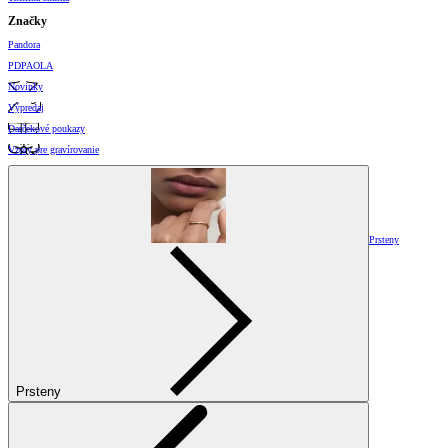
Značky
Pandora
PDPAOLA
Novinky
Výpredaj
Darčekové poukazy
Vzory pre gravírovanie
Prsteny
Prsteny