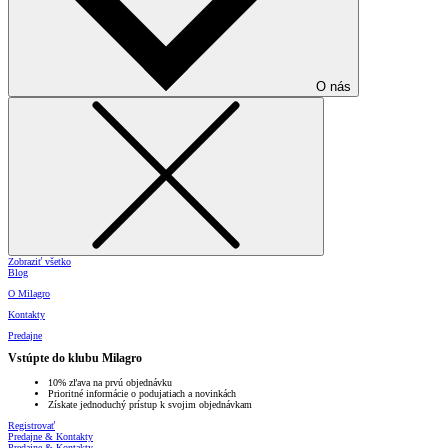
O nás
Zobraziť všetko
Blog
O Milagro
Kontakty
Predajne
Vstúpte do klubu Milagro
10% zľava na prvú objednávku
Prioritné informácie o podujatiach a novinkách
Získate jednoduchý prístup k svojim objednávkam
Registrovať
Predajne & Kontakty
Predajne & Kontakty