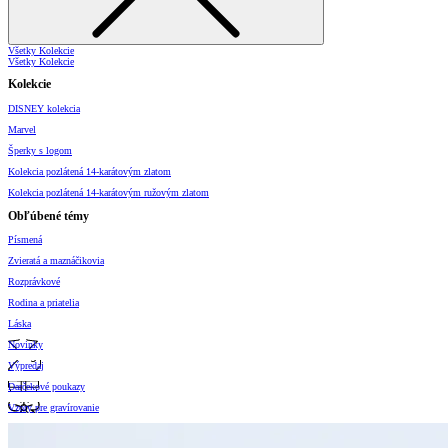
Všetky Kolekcie
Všetky Kolekcie
Kolekcie
DISNEY kolekcia
Marvel
Šperky s logom
Kolekcia pozlátená 14-karátovým zlatom
Kolekcia pozlátená 14-karátovým ružovým zlatom
Obľúbené témy
Písmená
Zvieratá a maznáčikovia
Rozprávkové
Rodina a priatelia
Láska
Novinky
Výpredaj
Darčekové poukazy
Vzory pre gravírovanie