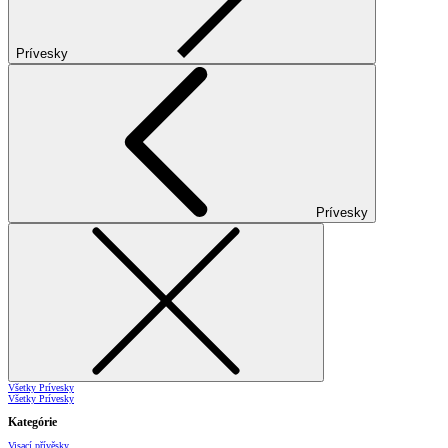
Prívesky
Prívesky
Všetky Prívesky
Všetky Prívesky
Kategórie
Visací přívěsky