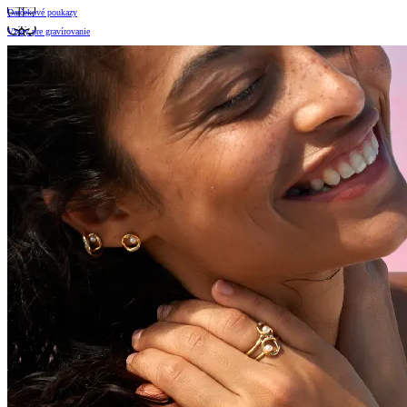
Darčekové poukazy
Vzory pre gravírovanie