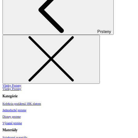
Prsteny
Všetky Prsteny
Všetky Prsteny
Kategórie
Kolekcia pozlátená 18K zlatom
Jednoduché prstene
Disney prstene
Výrazné prstene
Materiály
Strieborné materiály