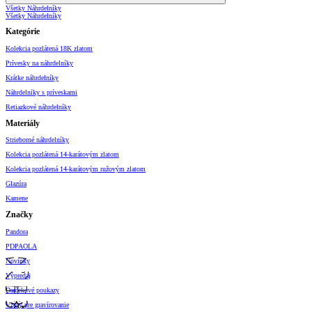
Všetky Náhrdelníky
Všetky Náhrdelníky
Kategórie
Kolekcia pozlátená 18K zlatom
Prívesky na náhrdelníky
Krátke náhrdelníky
Náhrdelníky s príveskami
Retiazkové náhrdelníky
Materiály
Strieborné náhrdelníky
Kolekcia pozlátená 14-karátovým zlatom
Kolekcia pozlátená 14-karátovým ružovým zlatom
Glazúra
Kamene
Značky
Pandora
PDPAOLA
Novinky
Výpredaj
Darčekové poukazy
Vzory pre gravírovanie