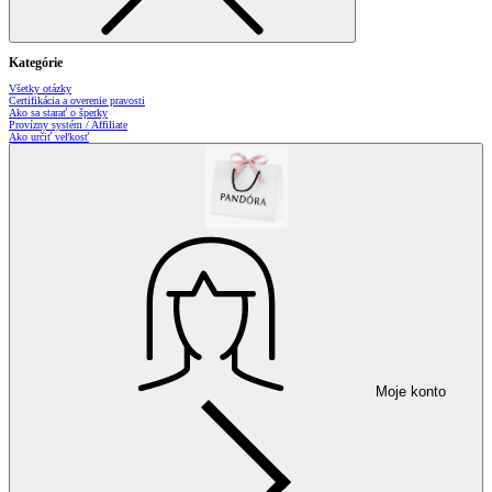
Kategórie
Všetky otázky
Certifikácia a overenie pravosti
Ako sa starať o šperky
Provízny systém / Affiliate
Ako určiť veľkosť
Moje konto