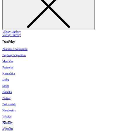
Všetky Darčeky
Všetky Darčeky
Darčeky
Znamenie zverokruhu
Doplnky k šperkom
Mamička
Partnerka
Kamarátka
Dcéra
Sestra
Babička
Partner
Deň matiek
Narodeniny
Výročie
Novinky
Výpredaj