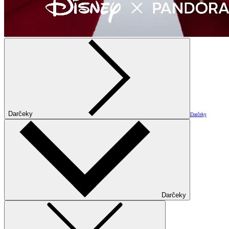
Darčeky
Darčeky
Darčeky