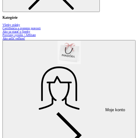
Kategórie
Všetky otázky
Certifikácia a overenie pravosti
Ako sa starať o šperky
Provízny systém / Affiliate
Ako určiť veľkosť
Moje konto