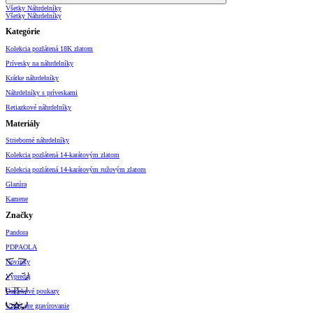
Všetky Náhrdelníky
Všetky Náhrdelníky
Kategórie
Kolekcia pozlátená 18K zlatom
Prívesky na náhrdelníky
Krátke náhrdelníky
Náhrdelníky s príveskami
Retiazkové náhrdelníky
Materiály
Strieborné náhrdelníky
Kolekcia pozlátená 14-karátovým zlatom
Kolekcia pozlátená 14-karátovým ružovým zlatom
Glazúra
Kamene
Značky
Pandora
PDPAOLA
Novinky
Výpredaj
Darčekové poukazy
Vzory pre gravírovanie