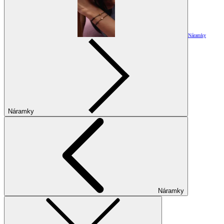
Náramky
Náramky
Náramky