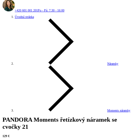
+420 601 001 201
Po - Pá: 7:30 - 16:00
Úvodná stránka
Náramky
Moments náramky
PANDORA Moments řetízkový náramek se
cvočky 21
129 €