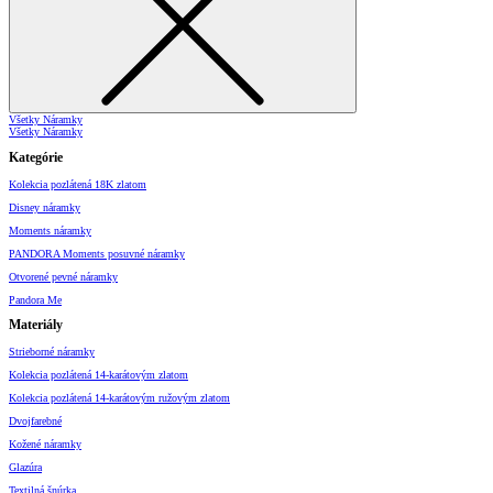
Všetky Náramky
Všetky Náramky
Kategórie
Kolekcia pozlátená 18K zlatom
Disney náramky
Moments náramky
PANDORA Moments posuvné náramky
Otvorené pevné náramky
Pandora Me
Materiály
Strieborné náramky
Kolekcia pozlátená 14-karátovým zlatom
Kolekcia pozlátená 14-karátovým ružovým zlatom
Dvojfarebné
Kožené náramky
Glazúra
Textilná šnúrka