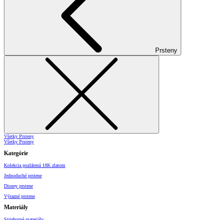
Prsteny
Všetky Prsteny
Všetky Prsteny
Kategórie
Kolekcia pozlátená 18K zlatom
Jednoduché prstene
Disney prstene
Výrazné prstene
Materiály
Strieborné materiály