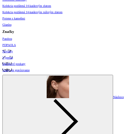
Kolekcia pozlátená 14-karátovým zlatom
Kolekcia pozlátená 14-karátovým ružovým zlatom
Prstene s kameňmi
Glazúra
Značky
Pandora
PDPAOLA
Novinky
Výpredaj
Darčekové poukazy
Vzory pre gravírovanie
Náušnice