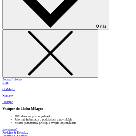
O nás
Zobraziť všetko
Blog
O Milagro
Kontakty
Predajne
Vstúpte do klubu Milagro
10% zľava na prvú objednávku
Prioritné informácie o podujatiach a novinkách
Získate jednoduchý prístup k svojim objednávkam
Registrovať
Predajne & Kontakty
Predajne & Kontakty