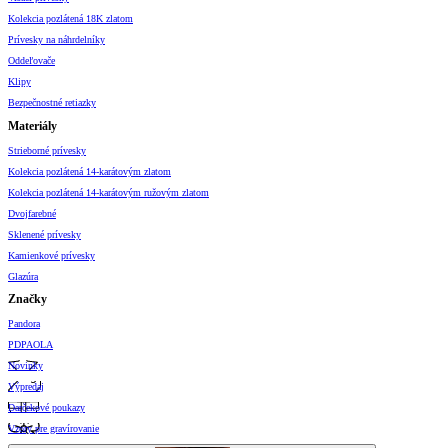
Kolekcia pozlátená 18K zlatom
Prívesky na náhrdelníky
Oddeľovače
Klipy
Bezpečnostné retiazky
Materiály
Strieborné prívesky
Kolekcia pozlátená 14-karátovým zlatom
Kolekcia pozlátená 14-karátovým ružovým zlatom
Dvojfarebné
Sklenené prívesky
Kamienkové prívesky
Glazúra
Značky
Pandora
PDPAOLA
Novinky
Výpredaj
Darčekové poukazy
Vzory pre gravírovanie