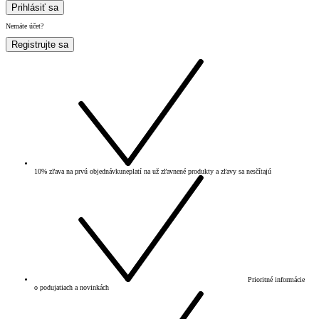
Prihlásiť sa
Nemáte účet?
Registrujte sa
10% zľava na prvú objednávku
neplatí na už zľavnené produkty a zľavy sa nesčítajú
Prioritné informácie
o podujatiach a novinkách