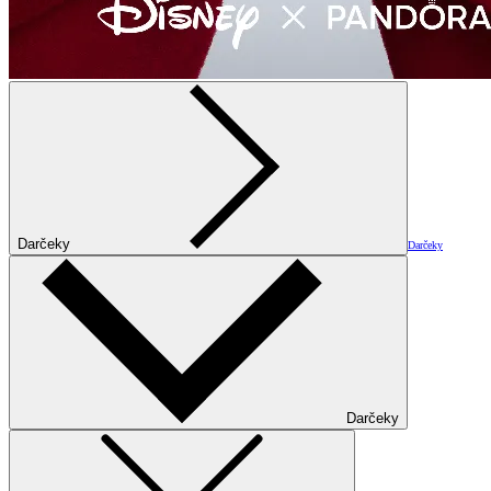
Darčeky
Darčeky
Darčeky