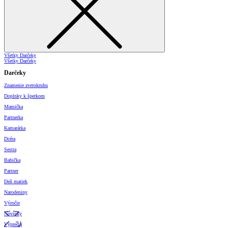
Všetky Darčeky
Všetky Darčeky
Darčeky
Znamenie zverokruhu
Doplnky k šperkom
Mamička
Partnerka
Kamarátka
Dcéra
Sestra
Babička
Partner
Deň matiek
Narodeniny
Výročie
Novinky
Výpredaj