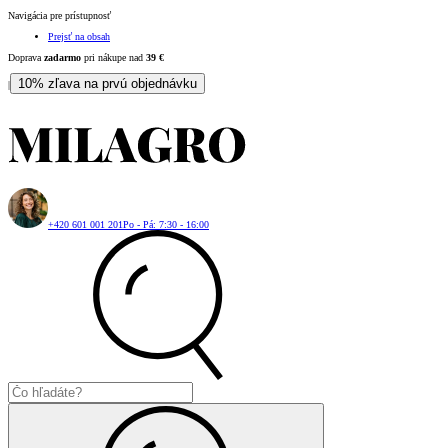
Navigácia pre prístupnosť
Prejsť na obsah
Doprava
zadarmo
pri nákupe nad
39
€
10% zľava na prvú objednávku
|
+420 601 001 201
Po - Pá: 7:30 - 16:00