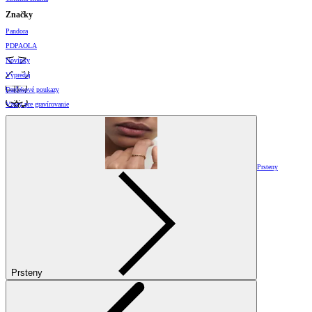
Značky
Pandora
PDPAOLA
Novinky
Výpredaj
Darčekové poukazy
Vzory pre gravírovanie
Prsteny
Prsteny