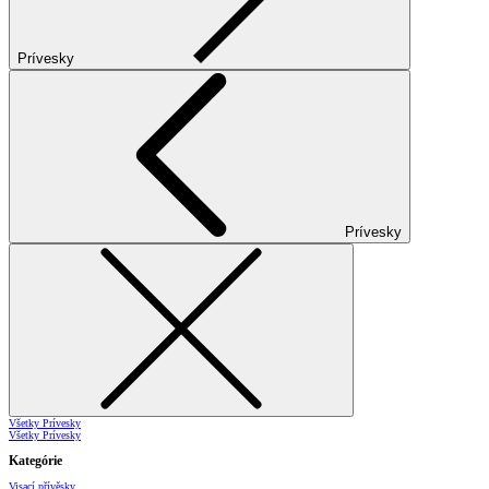
Prívesky
Prívesky
Všetky Prívesky
Všetky Prívesky
Kategórie
Visací přívěsky