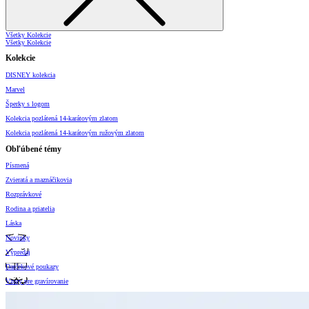
Všetky Kolekcie
Všetky Kolekcie
Kolekcie
DISNEY kolekcia
Marvel
Šperky s logom
Kolekcia pozlátená 14-karátovým zlatom
Kolekcia pozlátená 14-karátovým ružovým zlatom
Obľúbené témy
Písmená
Zvieratá a maznáčikovia
Rozprávkové
Rodina a priatelia
Láska
Novinky
Výpredaj
Darčekové poukazy
Vzory pre gravírovanie