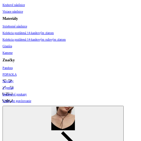
Kruhové náušnice
Visiace náušnice
Materiály
Strieborné náušnice
Kolekcia pozlátená 14-karátovým zlatom
Kolekcia pozlátená 14-karátovým ružovým zlatom
Glazúra
Kamene
Značky
Pandora
PDPAOLA
Novinky
Výpredaj
Darčekové poukazy
Vzory pre gravírovanie