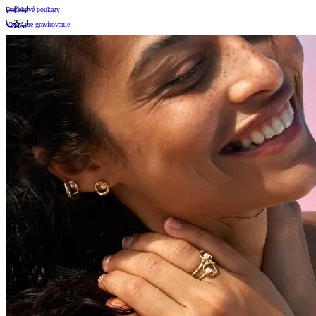
Darčekové poukazy
Vzory pre gravírovanie