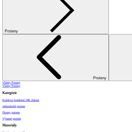
Prsteny
Prsteny
Všetky Prsteny
Všetky Prsteny
Kategórie
Kolekcia pozlátená 18K zlatom
Jednoduché prstene
Disney prstene
Výrazné prstene
Materiály