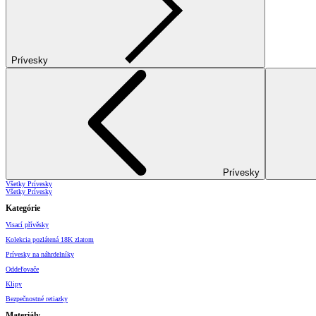
Prívesky
Prívesky
Všetky Prívesky
Všetky Prívesky
Kategórie
Visací přívěsky
Kolekcia pozlátená 18K zlatom
Prívesky na náhrdelníky
Oddeľovače
Klipy
Bezpečnostné retiazky
Materiály