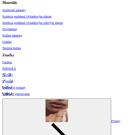
Materiály
Strieborné náramky
Kolekcia pozlátená 14-karátovým zlatom
Kolekcia pozlátená 14-karátovým ružovým zlatom
Dvojfarebné
Kožené náramky
Glazúra
Textilná šnúrka
Značky
Pandora
PDPAOLA
Novinky
Výpredaj
Darčekové poukazy
Vzory pre gravírovanie
Prsteny