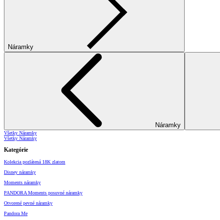
Náramky
Náramky
Všetky Náramky
Všetky Náramky
Kategórie
Kolekcia pozlátená 18K zlatom
Disney náramky
Moments náramky
PANDORA Moments posuvné náramky
Otvorené pevné náramky
Pandora Me