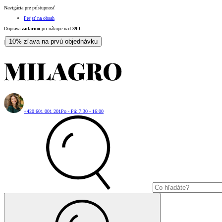
Navigácia pre prístupnosť
Prejsť na obsah
Doprava
zadarmo
pri nákupe nad
39
€
10% zľava na prvú objednávku
|
+420 601 001 201
Po - Pá: 7:30 - 16:00