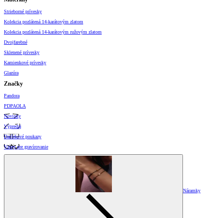
Strieborné prívesky
Kolekcia pozlátená 14-karátovým zlatom
Kolekcia pozlátená 14-karátovým ružovým zlatom
Dvojfarebné
Sklenené prívesky
Kamienkové prívesky
Glazúra
Značky
Pandora
PDPAOLA
Novinky
Výpredaj
Darčekové poukazy
Vzory pre gravírovanie
Náramky