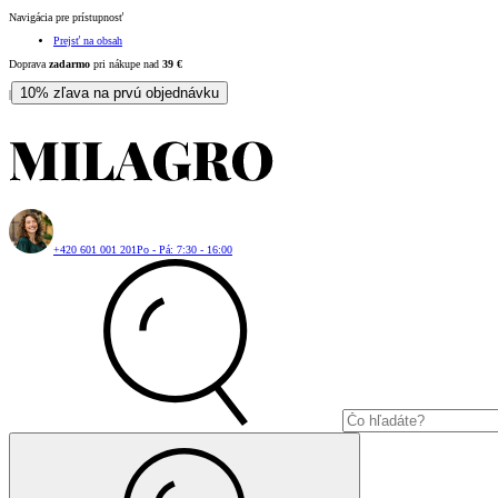
Navigácia pre prístupnosť
Prejsť na obsah
Doprava
zadarmo
pri nákupe nad
39
€
10% zľava na prvú objednávku
|
+420 601 001 201
Po - Pá: 7:30 - 16:00