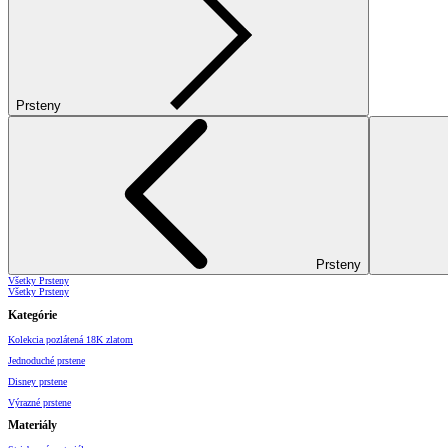
Prsteny
Prsteny
Všetky Prsteny
Všetky Prsteny
Kategórie
Kolekcia pozlátená 18K zlatom
Jednoduché prstene
Disney prstene
Výrazné prstene
Materiály