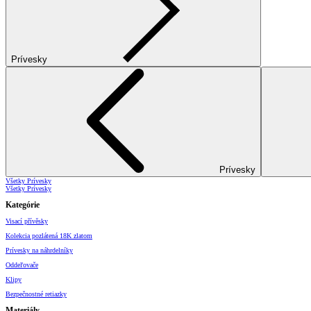
Prívesky
Prívesky
Všetky Prívesky
Všetky Prívesky
Kategórie
Visací přívěsky
Kolekcia pozlátená 18K zlatom
Prívesky na náhrdelníky
Oddeľovače
Klipy
Bezpečnostné retiazky
Materiály