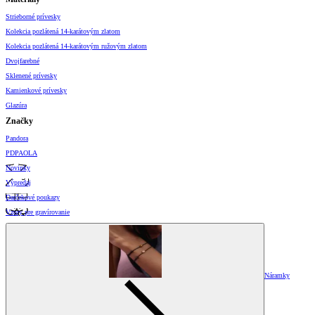
Strieborné prívesky
Kolekcia pozlátená 14-karátovým zlatom
Kolekcia pozlátená 14-karátovým ružovým zlatom
Dvojfarebné
Sklenené prívesky
Kamienkové prívesky
Glazúra
Značky
Pandora
PDPAOLA
Novinky
Výpredaj
Darčekové poukazy
Vzory pre gravírovanie
Náramky