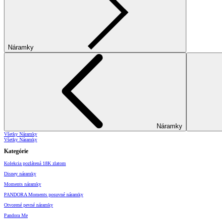
Náramky
Náramky
Všetky Náramky
Všetky Náramky
Kategórie
Kolekcia pozlátená 18K zlatom
Disney náramky
Moments náramky
PANDORA Moments posuvné náramky
Otvorené pevné náramky
Pandora Me