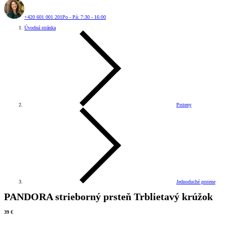
+420 601 001 201
Po - Pá: 7:30 - 16:00
Úvodná stránka
Prsteny
Jednoduché prstene
PANDORA strieborný prsteň Trblietavý krúžok
39 €