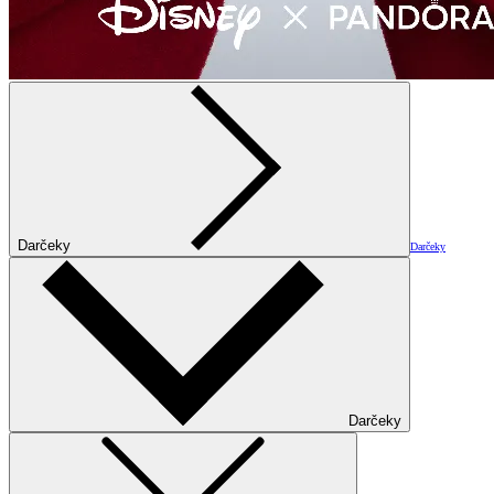
Darčeky
Darčeky
Darčeky