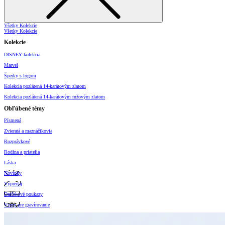
Všetky Kolekcie
Všetky Kolekcie
Kolekcie
DISNEY kolekcia
Marvel
Šperky s logom
Kolekcia pozlátená 14-karátovým zlatom
Kolekcia pozlátená 14-karátovým ružovým zlatom
Obľúbené témy
Písmená
Zvieratá a maznáčikovia
Rozprávkové
Rodina a priatelia
Láska
Novinky
Výpredaj
Darčekové poukazy
Vzory pre gravírovanie