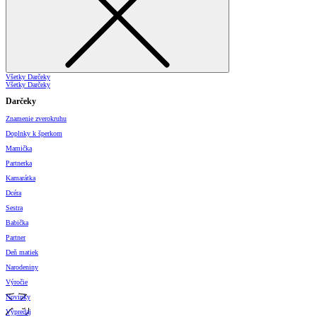
Všetky Darčeky
Všetky Darčeky
Darčeky
Znamenie zverokruhu
Doplnky k šperkom
Mamička
Partnerka
Kamarátka
Dcéra
Sestra
Babička
Partner
Deň matiek
Narodeniny
Výročie
Novinky
Výpredaj