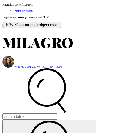
Navigácia pre prístupnosť
Prejsť na obsah
Doprava
zadarmo
pri nákupe nad
39
€
10% zľava na prvú objednávku
|
+420 601 001 201
Po - Pá: 7:30 - 16:00