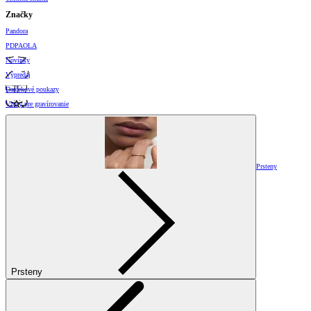
Značky
Pandora
PDPAOLA
Novinky
Výpredaj
Darčekové poukazy
Vzory pre gravírovanie
Prsteny
Prsteny