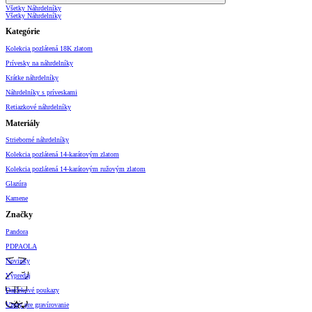
Všetky Náhrdelníky
Všetky Náhrdelníky
Kategórie
Kolekcia pozlátená 18K zlatom
Prívesky na náhrdelníky
Krátke náhrdelníky
Náhrdelníky s príveskami
Retiazkové náhrdelníky
Materiály
Strieborné náhrdelníky
Kolekcia pozlátená 14-karátovým zlatom
Kolekcia pozlátená 14-karátovým ružovým zlatom
Glazúra
Kamene
Značky
Pandora
PDPAOLA
Novinky
Výpredaj
Darčekové poukazy
Vzory pre gravírovanie