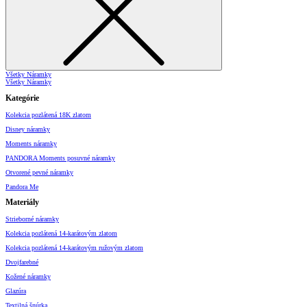
Všetky Náramky
Všetky Náramky
Kategórie
Kolekcia pozlátená 18K zlatom
Disney náramky
Moments náramky
PANDORA Moments posuvné náramky
Otvorené pevné náramky
Pandora Me
Materiály
Strieborné náramky
Kolekcia pozlátená 14-karátovým zlatom
Kolekcia pozlátená 14-karátovým ružovým zlatom
Dvojfarebné
Kožené náramky
Glazúra
Textilná šnúrka