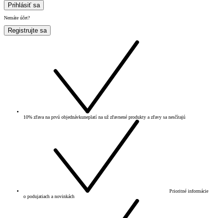
Prihlásiť sa
Nemáte účet?
Registrujte sa
10% zľava na prvú objednávku
neplatí na už zľavnené produkty a zľavy sa nesčítajú
Prioritné informácie
o podujatiach a novinkách