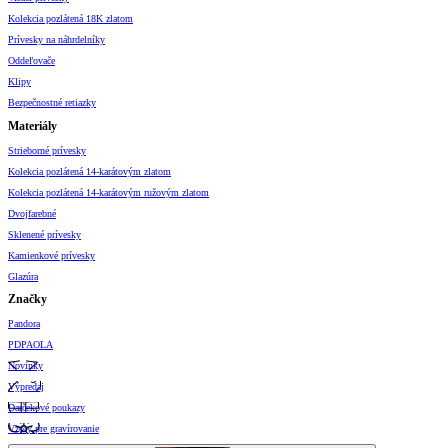
Kolekcia pozlátená 18K zlatom
Prívesky na náhrdelníky
Oddeľovače
Klipy
Bezpečnostné retiazky
Materiály
Strieborné prívesky
Kolekcia pozlátená 14-karátovým zlatom
Kolekcia pozlátená 14-karátovým ružovým zlatom
Dvojfarebné
Sklenené prívesky
Kamienkové prívesky
Glazúra
Značky
Pandora
PDPAOLA
Novinky
Výpredaj
Darčekové poukazy
Vzory pre gravírovanie