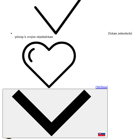
Získate jednoduchý
prístup k svojim objednávkam
Obľúbené