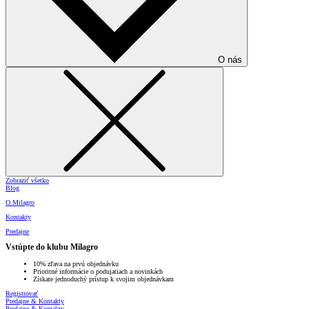
O nás
Zobraziť všetko
Blog
O Milagro
Kontakty
Predajne
Vstúpte do klubu Milagro
10% zľava na prvú objednávku
Prioritné informácie o podujatiach a novinkách
Získate jednoduchý prístup k svojim objednávkam
Registrovať
Predajne & Kontakty
Predajne & Kontakty