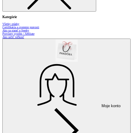
Kategórie
Všetky otázky
Certifikácia a overenie pravosti
Ako sa starať o šperky
Provízny systém / Affiliate
Ako určiť veľkosť
Moje konto