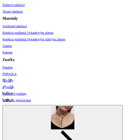
Kruhové náušnice
Visiace náušnice
Materiály
Strieborné náušnice
Kolekcia pozlátená 14-karátovým zlatom
Kolekcia pozlátená 14-karátovým ružovým zlatom
Glazúra
Kamene
Značky
Pandora
PDPAOLA
Novinky
Výpredaj
Darčekové poukazy
Vzory pre gravírovanie