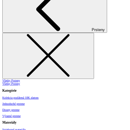
Prsteny
Všetky Prsteny
Všetky Prsteny
Kategórie
Kolekcia pozlátená 18K zlatom
Jednoduché prstene
Disney prstene
Výrazné prstene
Materiály
Strieborné materiály