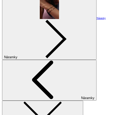
Náramky
Náramky
Náramky