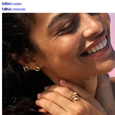
Darčekové poukazy
Vzory pre gravírovanie