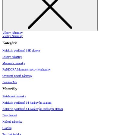
Všetky Náramky
Všetky Náramky
Kategórie
Kolekcia pozlátená 18K zlatom
Disney náramky
Moments náramky
PANDORA Moments posuvné náramky
Otvorené pevné náramky
Pandora Me
Materiály
Strieborné náramky
Kolekcia pozlátená 14-karátovým zlatom
Kolekcia pozlátená 14-karátovým ružovým zlatom
Dvojfarebné
Kožené náramky
Glazúra
Textilná šnúrka