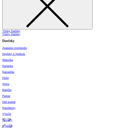
Všetky Darčeky
Všetky Darčeky
Darčeky
Znamenie zverokruhu
Doplnky k šperkom
Mamička
Partnerka
Kamarátka
Dcéra
Sestra
Babička
Partner
Deň matiek
Narodeniny
Výročie
Novinky
Výpredaj