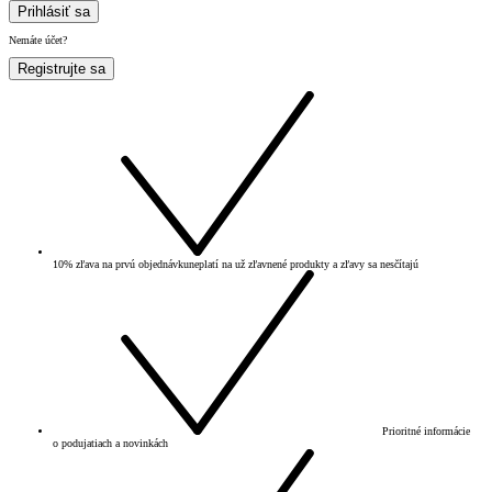
Prihlásiť sa
Nemáte účet?
Registrujte sa
10% zľava na prvú objednávku
neplatí na už zľavnené produkty a zľavy sa nesčítajú
Prioritné informácie
o podujatiach a novinkách