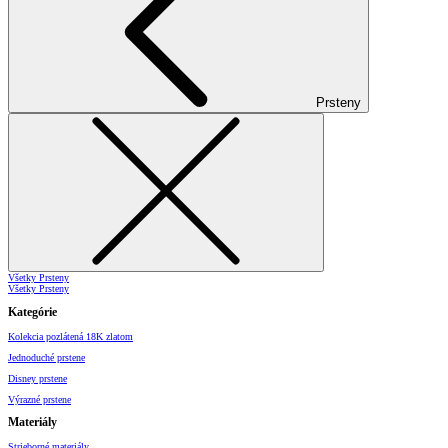
Prsteny
Všetky Prsteny
Všetky Prsteny
Kategórie
Kolekcia pozlátená 18K zlatom
Jednoduché prstene
Disney prstene
Výrazné prstene
Materiály
Strieborné materiály