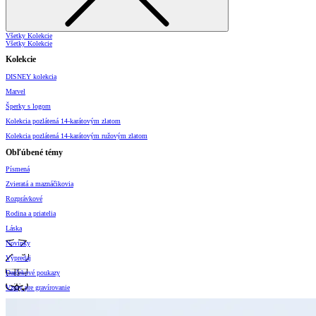
Všetky Kolekcie
Všetky Kolekcie
Kolekcie
DISNEY kolekcia
Marvel
Šperky s logom
Kolekcia pozlátená 14-karátovým zlatom
Kolekcia pozlátená 14-karátovým ružovým zlatom
Obľúbené témy
Písmená
Zvieratá a maznáčikovia
Rozprávkové
Rodina a priatelia
Láska
Novinky
Výpredaj
Darčekové poukazy
Vzory pre gravírovanie