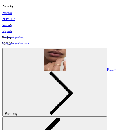
Značky
Pandora
PDPAOLA
Novinky
Výpredaj
Darčekové poukazy
Vzory pre gravírovanie
Prsteny
Prsteny