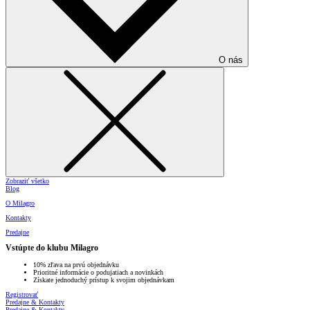
O nás
Zobraziť všetko
Blog
O Milagro
Kontakty
Predajne
Vstúpte do klubu Milagro
10% zľava na prvú objednávku
Prioritné informácie o podujatiach a novinkách
Získate jednoduchý prístup k svojim objednávkam
Registrovať
Predajne & Kontakty
Predajne & Kontakty