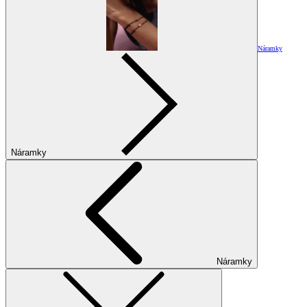
Náramky
Náramky
Náramky