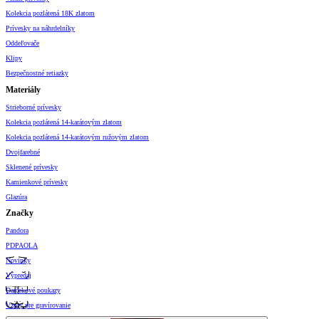
Kolekcia pozlátená 18K zlatom
Prívesky na náhrdelníky
Oddeľovače
Klipy
Bezpečnostné retiazky
Materiály
Strieborné prívesky
Kolekcia pozlátená 14-karátovým zlatom
Kolekcia pozlátená 14-karátovým ružovým zlatom
Dvojfarebné
Sklenené prívesky
Kamienkové prívesky
Glazúra
Značky
Pandora
PDPAOLA
Novinky
Výpredaj
Darčekové poukazy
Vzory pre gravírovanie