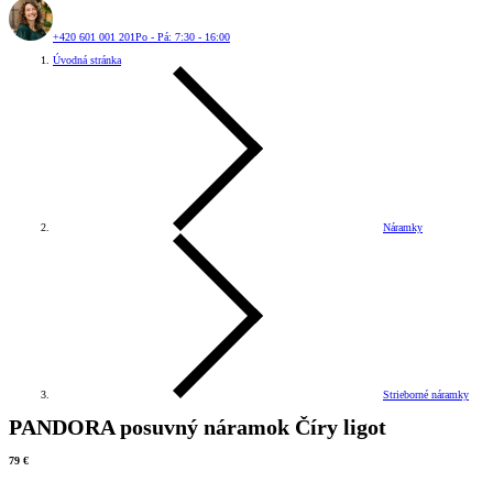
+420 601 001 201
Po - Pá: 7:30 - 16:00
Úvodná stránka
Náramky
Strieborné náramky
PANDORA posuvný náramok Číry ligot
79 €