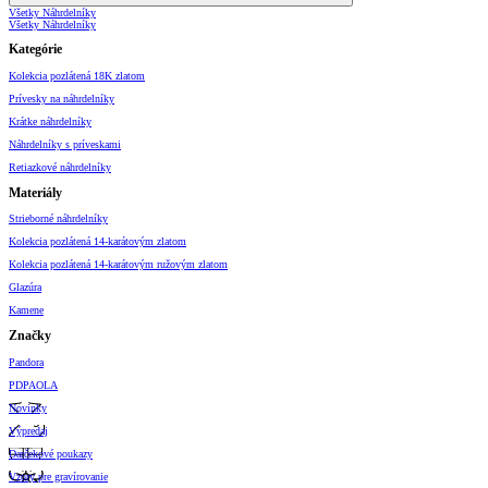
Všetky Náhrdelníky
Všetky Náhrdelníky
Kategórie
Kolekcia pozlátená 18K zlatom
Prívesky na náhrdelníky
Krátke náhrdelníky
Náhrdelníky s príveskami
Retiazkové náhrdelníky
Materiály
Strieborné náhrdelníky
Kolekcia pozlátená 14-karátovým zlatom
Kolekcia pozlátená 14-karátovým ružovým zlatom
Glazúra
Kamene
Značky
Pandora
PDPAOLA
Novinky
Výpredaj
Darčekové poukazy
Vzory pre gravírovanie