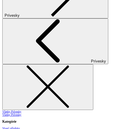
Prívesky
Prívesky
Všetky Prívesky
Všetky Prívesky
Kategórie
Visací přívěsky