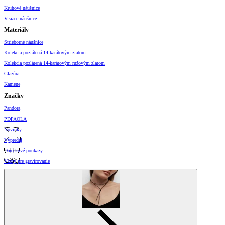
Kruhové náušnice
Visiace náušnice
Materiály
Strieborné náušnice
Kolekcia pozlátená 14-karátovým zlatom
Kolekcia pozlátená 14-karátovým ružovým zlatom
Glazúra
Kamene
Značky
Pandora
PDPAOLA
Novinky
Výpredaj
Darčekové poukazy
Vzory pre gravírovanie