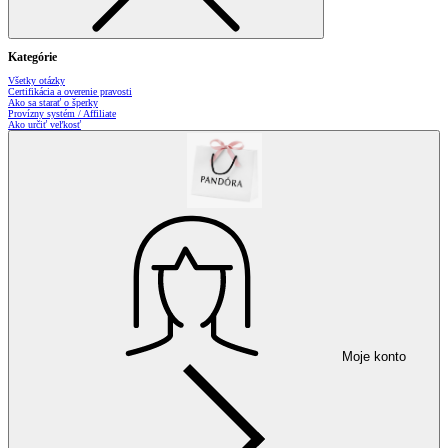
Kategórie
Všetky otázky
Certifikácia a overenie pravosti
Ako sa starať o šperky
Provízny systém / Affiliate
Ako určiť veľkosť
Moje konto