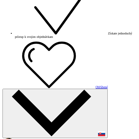
Získate jednoduchý
prístup k svojim objednávkam
Obľúbené