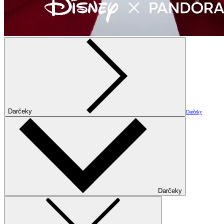
Darčeky
Darčeky
Darčeky