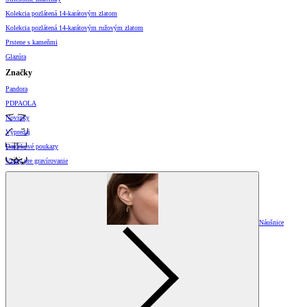
Kolekcia pozlátená 14-karátovým zlatom
Kolekcia pozlátená 14-karátovým ružovým zlatom
Prstene s kameňmi
Glazúra
Značky
Pandora
PDPAOLA
Novinky
Výpredaj
Darčekové poukazy
Vzory pre gravírovanie
Náušnice