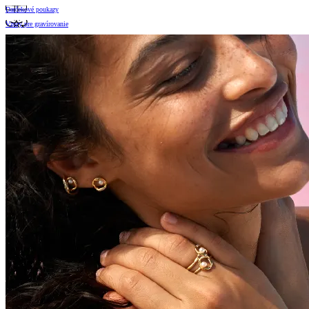
Darčekové poukazy
Vzory pre gravírovanie