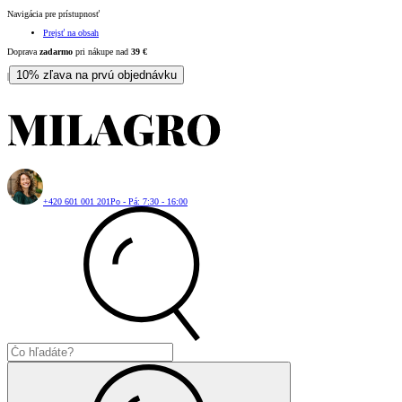
Navigácia pre prístupnosť
Prejsť na obsah
Doprava
zadarmo
pri nákupe nad
39
€
10% zľava na prvú objednávku
|
+420 601 001 201
Po - Pá: 7:30 - 16:00